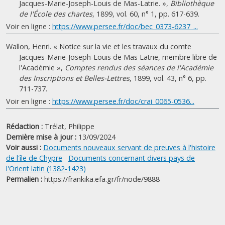
Jacques-Marie-Joseph-Louis de Mas-Latrie. »,
Bibliothèque
de l'École des chartes
, 1899, vol. 60, n° 1, pp. 617-639.
Voir en ligne :
https://www.persee.fr/doc/bec_0373-6237_...
Wallon, Henri. « Notice sur la vie et les travaux du comte
Jacques-Marie-Joseph-Louis de Mas Latrie, membre libre de
l'Académie »,
Comptes rendus des séances de l'Académie
des Inscriptions et Belles-Lettres
, 1899, vol. 43, n° 6, pp.
711-737.
Voir en ligne :
https://www.persee.fr/doc/crai_0065-0536...
Rédaction :
Trélat, Philippe
Dernière mise à jour :
13/09/2024
Voir aussi :
Documents nouveaux servant de preuves à l'histoire
de l'île de Chypre
Documents concernant divers pays de
l'Orient latin (1382-1423)
Permalien :
https://frankika.efa.gr/fr/node/9888