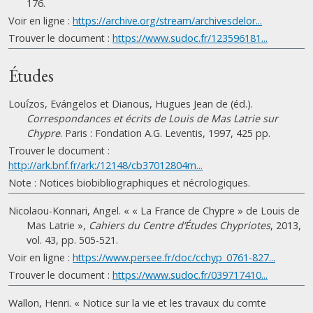
176.
Voir en ligne :
https://archive.org/stream/archivesdelor...
Trouver le document :
https://www.sudoc.fr/123596181...
Études
Louḯzos, Evángelos et Dianous, Hugues Jean de (éd.).
Correspondances et écrits de Louis de Mas Latrie sur
Chypre
. Paris : Fondation A.G. Leventis, 1997, 425 pp.
Trouver le document :
http://ark.bnf.fr/ark:/12148/cb37012804m...
Note : Notices biobibliographiques et nécrologiques.
Nicolaou-Konnari, Angel. « « La France de Chypre » de Louis de
Mas Latrie »,
Cahiers du Centre d’Études Chypriotes
, 2013,
vol. 43, pp. 505-521.
Voir en ligne :
https://www.persee.fr/doc/cchyp_0761-827...
Trouver le document :
https://www.sudoc.fr/039717410...
Wallon, Henri. « Notice sur la vie et les travaux du comte