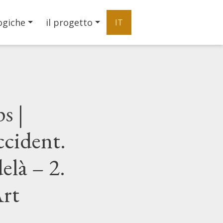
ogiche
il progetto
IT
s |
ccident.
elà – 2.
Art