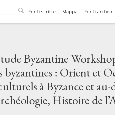
Main navigation
Fonti scritte
Mappa
Fonti archeol
search
étude Byzantine Workshop
 byzantines : Orient et O
culturels à Byzance et au-d
rchéologie, Histoire de l’