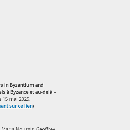
rs in Byzantium and
els à Byzance et au-delà –
e 15 mai 2025.
uant sur ce lien
)
i, Maria Noussis, Geoffrey