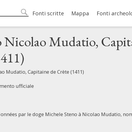
Main navigation
Fonti scritte
Mappa
Fonti archeol
search
 Nicolao Mudatio, Capit
1411)
o Mudatio, Capitaine de Crète (1411)
mento ufficiale
données par le doge Michele Steno à Nicolao Mudatio, no