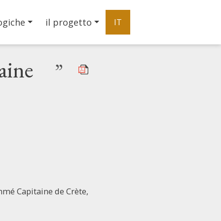
ogiche
il progetto
IT
aine
”
mmé Capitaine de Crète,