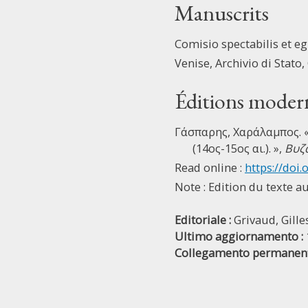
Manuscrits
Comisio spectabilis et eg
Venise, Archivio di Stato, 
Éditions moder
Γάσπαρης, Χαράλαμπος. 
(14ος-15ος αι.). »,
Βυζ
Read online :
https://doi.
Note : Edition du texte a
Editoriale :
Grivaud, Gille
Ultimo aggiornamento :
Collegamento permanent