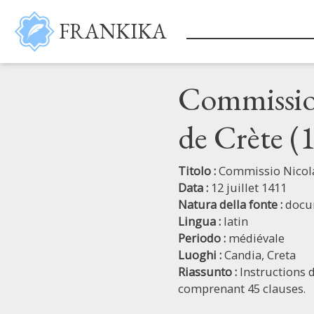
Salta al contenuto principale
FRANKIKA
Commissio
de Crète (
Titolo :
Commissio Nicola
Data :
12 juillet 1411
Natura della fonte :
docu
Lingua :
latin
Periodo :
médiévale
Luoghi :
Candia,
Creta
Riassunto :
Instructions 
comprenant 45 clauses.