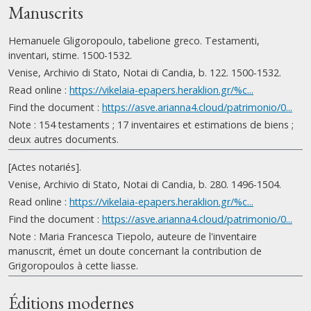
Manuscrits
Hemanuele Gligoropoulo, tabelione greco. Testamenti,
inventari, stime. 1500-1532.
Venise, Archivio di Stato, Notai di Candia, b. 122. 1500-1532.
Read online :
https://vikelaia-epapers.heraklion.gr/%c...
Find the document :
https://asve.arianna4.cloud/patrimonio/0...
Note : 154 testaments ; 17 inventaires et estimations de biens ;
deux autres documents.
[Actes notariés].
Venise, Archivio di Stato, Notai di Candia, b. 280. 1496-1504.
Read online :
https://vikelaia-epapers.heraklion.gr/%c...
Find the document :
https://asve.arianna4.cloud/patrimonio/0...
Note : Maria Francesca Tiepolo, auteure de l'inventaire
manuscrit, émet un doute concernant la contribution de
Grigoropoulos à cette liasse.
Éditions modernes