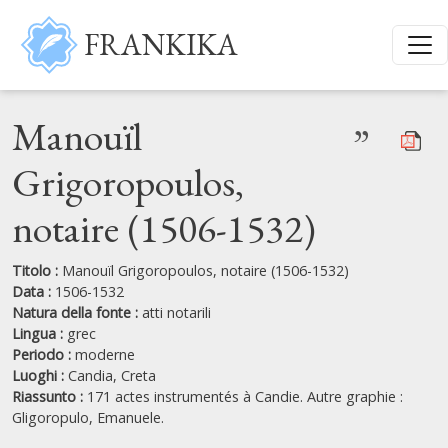
Salta al contenuto principale
FRANKIKA
Manouïl
”
Grigoropoulos,
notaire (1506-1532)
Titolo :
Manouïl Grigoropoulos, notaire (1506-1532)
Data :
1506-1532
Natura della fonte :
atti notarili
Lingua :
grec
Periodo :
moderne
Luoghi :
Candia,
Creta
Riassunto :
171 actes instrumentés à Candie. Autre graphie :
Gligoropulo, Emanuele.