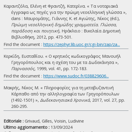
Καραντζόλα, Ελένη et Φραντζή, Κατερίνα. « Τα νοταριακά
έγγραφα ως πηγές για την πρώιμη νεοελληνική γλώσσα »,
dans : Μαυρομάτης, Γιάννης Κ. et Αγιώτης, Νίκος (éd.),
Πρώιμη νεοελληνική δημώδης γραμματεία. Γλώσσα,
παράδοση και ποιητική
, Ηράκλειο : Βικελαία Δημοτική
Βιβλιοθήκη, 2012, pp. 473-501.
Find the document :
https://zephyr.lib.uoc.gr/cgi-bin/zap/za...
Κερκίδη, Ευσταθίου. « Ο κρητικός κωδικογράφος Μανουήλ
Γρηγορόπουλος και η σχέση του με τα Δωδεκάνησα »,
Παρνασσός
, 1999, vol. 41, pp. 172-183.
Find the document :
https://www.sudoc.fr/038829606...
Μακρής, Νίκος Μ. « Πληροφορίες για τη μεταβυζαντινή
Κάρπαθο από την αλληλογραφία των Γρηγορόπουλων
(1492-1501) »,
Δωδεκανησιακά Χρονικά
, 2017, vol. 27, pp.
260-295.
Editoriale :
Grivaud, Gilles,
Voisin, Ludivine
Ultimo aggiornamento :
13/09/2024