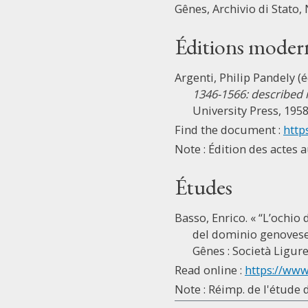
Gênes, Archivio di Stato, 
Éditions moder
Argenti, Philip Pandely (é
1346-1566: described 
University Press, 1958
Find the document :
http
Note : Édition des actes a
Études
Basso, Enrico. « “L’ochio 
del dominio genovese 
Gênes : Società Ligure 
Read online :
https://www.
Note : Réimp. de l'étude 