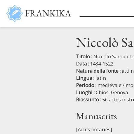
Salta al contenuto principale
FRANKIKA
Niccolò Sa
Titolo :
Niccolò Sampietro
Data :
1484-1522
Natura della fonte :
atti n
Lingua :
latin
Periodo :
médiévale / mo
Luoghi :
Chios,
Genova
Riassunto :
56 actes inst
Manuscrits
[Actes notariés].