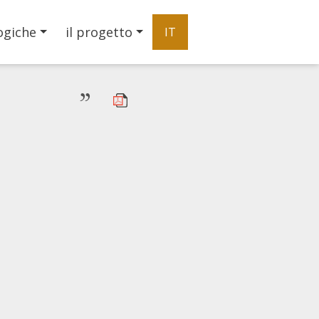
ogiche
il progetto
IT
”