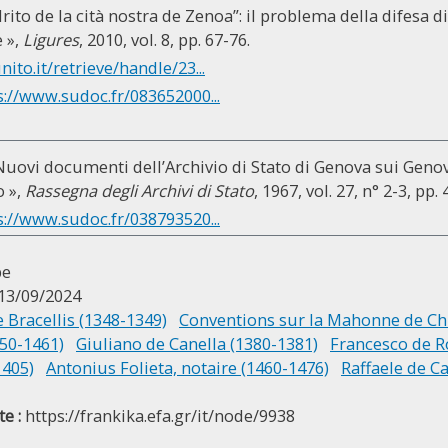
drito de la cità nostra de Zenoa”: il problema della difesa d
 »,
Ligures
, 2010, vol. 8, pp. 67-76.
unito.it/retrieve/handle/23...
s://www.sudoc.fr/083652000...
uovi documenti dell’Archivio di Stato di Genova sui Genove
 »,
Rassegna degli Archivi di Stato
, 1967, vol. 27, n° 2-3, pp.
s://www.sudoc.fr/038793520...
pe
13/09/2024
 Bracellis (1348-1349)
Conventions sur la Mahonne de Chi
450-1461)
Giuliano de Canella (1380-1381)
Francesco de R
1405)
Antonius Folieta, notaire (1460-1476)
Raffaele de C
e :
https://frankika.efa.gr/it/node/9938