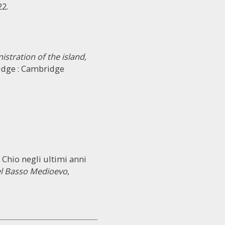
22.
stration of the island,
idge : Cambridge
i Chio negli ultimi anni
nel Basso Medioevo
,