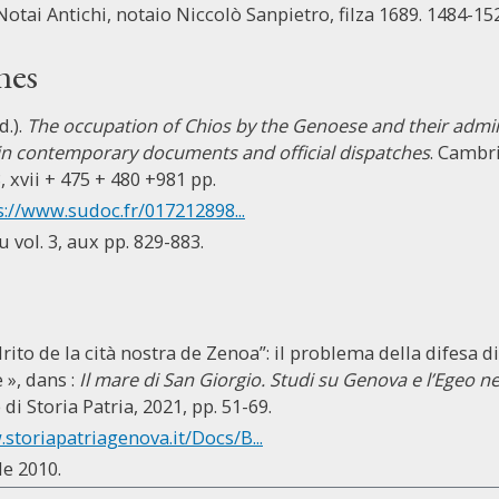
Notai Antichi, notaio Niccolò Sanpietro, filza 1689. 1484-15
nes
d.).
The occupation of Chios by the Genoese and their admini
in contemporary documents and official dispatches
. Cambr
, xvii + 475 + 480 +981 pp.
s://www.sudoc.fr/017212898...
u vol. 3, aux pp. 829-883.
drito de la cità nostra de Zenoa”: il problema della difesa d
», dans :
Il mare di San Giorgio. Studi su Genova e l’Egeo 
di Storia Patria, 2021, pp. 51-69.
storiapatriagenova.it/Docs/B...
de 2010.