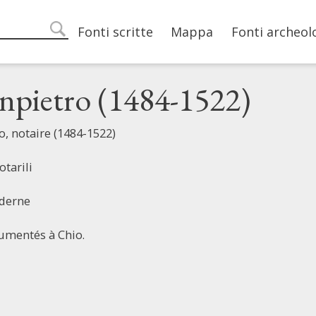
Main navigation
Fonti scritte
Mappa
Fonti archeol
search
npietro (1484-1522)
, notaire (1484-1522)
otarili
derne
rumentés à Chio.