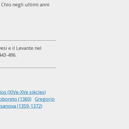
i Chio negli ultimi anni
si e il Levante nel
 443-496.
os (XIVe-XVe siècles)
oboreto (1360)
Gregorio
asanova (1359-1372)