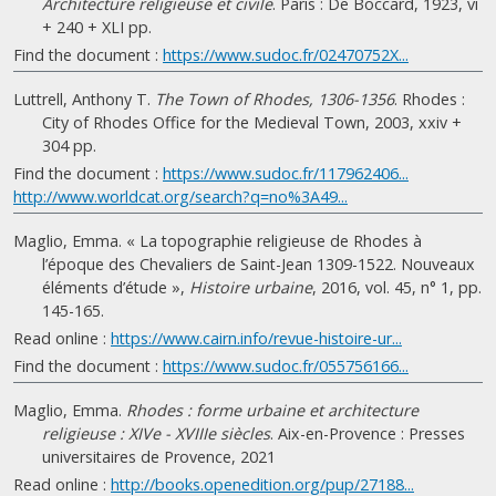
Architecture religieuse et civile
. Paris : De Boccard, 1923, vi
+ 240 + XLI pp.
Find the document :
https://www.sudoc.fr/02470752X...
Luttrell, Anthony T.
The Town of Rhodes, 1306-1356
. Rhodes :
City of Rhodes Office for the Medieval Town, 2003, xxiv +
304 pp.
Find the document :
https://www.sudoc.fr/117962406...
http://www.worldcat.org/search?q=no%3A49...
Maglio, Emma. « La topographie religieuse de Rhodes à
l’époque des Chevaliers de Saint-Jean 1309-1522. Nouveaux
éléments d’étude »,
Histoire urbaine
, 2016, vol. 45, n° 1, pp.
145-165.
Read online :
https://www.cairn.info/revue-histoire-ur...
Find the document :
https://www.sudoc.fr/055756166...
Maglio, Emma.
Rhodes : forme urbaine et architecture
religieuse : XIVe - XVIIIe siècles
. Aix-en-Provence : Presses
universitaires de Provence, 2021
Read online :
http://books.openedition.org/pup/27188...