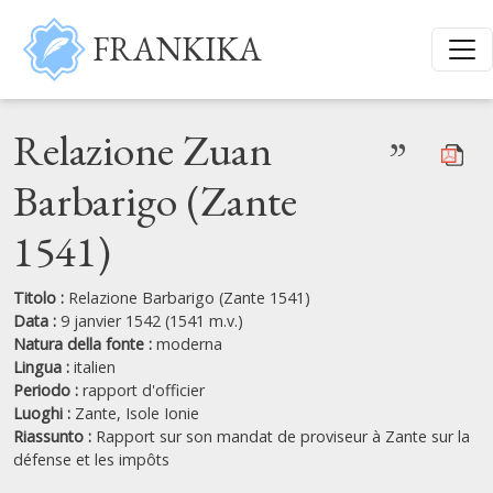
Salta al contenuto principale
FRANKIKA
Relazione Zuan
”
Barbarigo (Zante
1541)
Titolo :
Relazione Barbarigo (Zante 1541)
Data :
9 janvier 1542 (1541 m.v.)
Natura della fonte :
moderna
Lingua :
italien
Periodo :
rapport d'officier
Luoghi :
Zante,
Isole Ionie
Riassunto :
Rapport sur son mandat de proviseur à Zante sur la
défense et les impôts