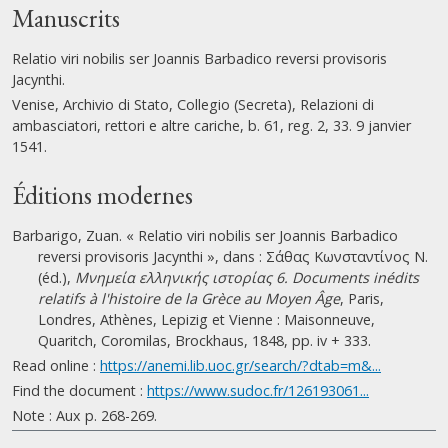
Manuscrits
Relatio viri nobilis ser Joannis Barbadico reversi provisoris
Jacynthi.
Venise, Archivio di Stato, Collegio (Secreta), Relazioni di
ambasciatori, rettori e altre cariche, b. 61, reg. 2, 33. 9 janvier
1541.
Éditions modernes
Barbarigo, Zuan. « Relatio viri nobilis ser Joannis Barbadico
reversi provisoris Jacynthi », dans : Σάθας Κωνσταντίνος Ν.
(éd.),
Μνημεία ελληνικής ιστορίας 6. Documents inédits
relatifs à l'histoire de la Grèce au Moyen Âge
, Paris,
Londres, Athènes, Lepizig et Vienne : Maisonneuve,
Quaritch, Coromilas, Brockhaus, 1848, pp. iv + 333.
Read online :
https://anemi.lib.uoc.gr/search/?dtab=m&...
Find the document :
https://www.sudoc.fr/126193061...
Note : Aux p. 268-269.