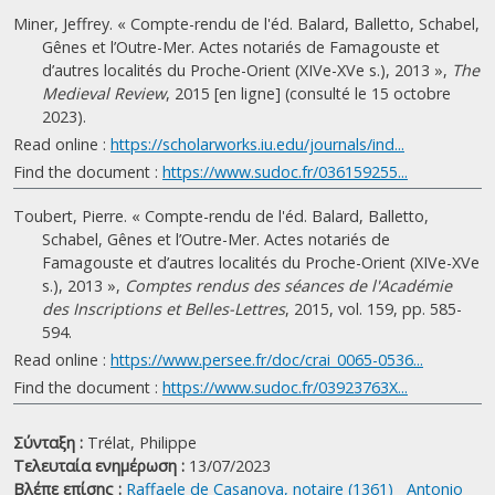
Miner, Jeffrey. « Compte-rendu de l'éd. Balard, Balletto, Schabel,
Gênes et l’Outre-Mer. Actes notariés de Famagouste et
d’autres localités du Proche-Orient (XIVe-XVe s.), 2013 »,
The
Medieval Review
, 2015 [en ligne] (consulté le 15 octobre
2023).
Read online :
https://scholarworks.iu.edu/journals/ind...
Find the document :
https://www.sudoc.fr/036159255...
Toubert, Pierre. « Compte-rendu de l'éd. Balard, Balletto,
Schabel, Gênes et l’Outre-Mer. Actes notariés de
Famagouste et d’autres localités du Proche-Orient (XIVe-XVe
s.), 2013 »,
Comptes rendus des séances de l'Académie
des Inscriptions et Belles-Lettres
, 2015, vol. 159, pp. 585-
594.
Read online :
https://www.persee.fr/doc/crai_0065-0536...
Find the document :
https://www.sudoc.fr/03923763X...
Σύνταξη :
Trélat, Philippe
Τελευταία ενημέρωση :
13/07/2023
Βλέπε επίσης :
Raffaele de Casanova, notaire (1361)
Antonio