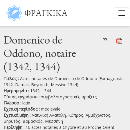
Παράκαμψη προς το κυρίως περιεχόμενο
ΦΡΑΓΚΙΚΑ
Domenico de
”
Oddono, notaire
(1342, 1344)
Τίτλος :
Actes notariés de Domenico de Oddono (Famagouste
1342, Damas, Beyrouth, Messine 1344)
Ημερομηνία :
1342, 1344
Τύπος εγγράφου :
συμβολαιογραφικές πράξεις
Γλώσσα :
latin
Σχετική περίοδος :
médiévale
Σχετικά μέρη :
Λατινική Ανατολή,
Κύπρος,
Αμμόχωστος,
Βηρυτός,
Δαμασκός,
Μεσσήνη
Περίληψη :
16 actes notariés à Chypre et au Proche-Orient