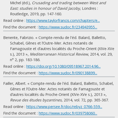
Michel (éd.),
Crusading and trading between West and
East: studies in honour of David Jacoby
, Londres :
Routledge, 2019, pp. 147-160.
Read online :
https://www.taylorfrancis.com/chapters/e...
Find the document :
https://www.sudoc.fr/234943955...
Benente, Fabrizio. « Compte-rendu de l'éd. Balard, Balletto,
Schabel, Gênes et l’Outre-Mer. Actes notariés de
Famagouste et d’autres localités du Proche-Orient (XIVe-XVe
s.), 2013 »,
Mediterranean Historical Review
, 2014, vol. 29,
n° 2, pp. 183-186.
Read online :
https://doi.org/10.1080/09518967.2014.96...
Find the document :
https://www.sudoc.fr/090138899...
Failler, Albert. « Compte-rendu de l'éd. Balard, Balletto, Schabel,
Gênes et l’Outre-Mer. Actes notariés de Famagouste et
d’autres localités du Proche-Orient (XIVe-XVe s.), 2013 »,
Revue des études byzantines
, 2014, vol. 72, pp. 365-367.
Read online :
https://www.persee.fr/doc/rebyz_0766-559...
Find the document :
https://www.sudoc.fr/039758060...