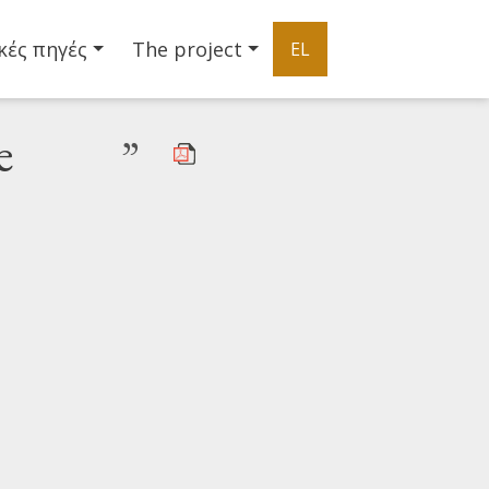
κές πηγές
The project
EL
e
”