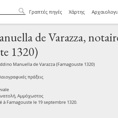
Main navigation
Γραπτές πηγές
Χάρτης
Αρχαιολογι
search
uella de Varazza, notair
te 1320)
Oddino Manuella de Varazza (Famagouste 1320)
αιογραφικές πράξεις
vale
Ανατολή,
Αμμόχωστος
gé à Famagouste le 19 septembre 1320.