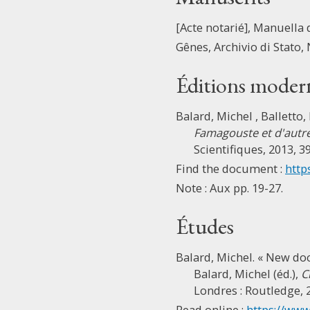
[Acte notarié], Manuella 
Gênes, Archivio di Stato, 
Éditions moder
Balard, Michel , Balletto,
Famagouste et d'autres
Scientifiques, 2013, 3
Find the document :
http
Note : Aux pp. 19-27.
Études
Balard, Michel. « New do
Balard, Michel (éd.),
C
Londres : Routledge, 2
Read online :
https://www.