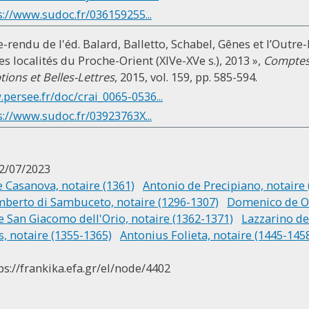
s://www.sudoc.fr/036159255...
-rendu de l'éd. Balard, Balletto, Schabel, Gênes et l’Outre
s localités du Proche-Orient (XIVe-XVe s.), 2013 »,
Comptes
tions et Belles-Lettres
, 2015, vol. 159, pp. 585-594.
persee.fr/doc/crai_0065-0536...
s://www.sudoc.fr/03923763X...
e
2/07/2023
e Casanova, notaire (1361)
Antonio de Precipiano, notaire
berto di Sambuceto, notaire (1296-1307)
Domenico de Od
e San Giacomo dell'Orio, notaire (1362-1371)
Lazzarino de
s, notaire (1355-1365)
Antonius Folieta, notaire (1445-145
ps://frankika.efa.gr/el/node/4402