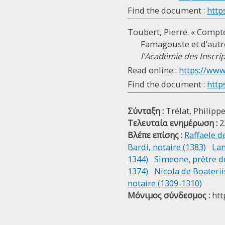
Find the document :
http
Toubert, Pierre. « Compte
Famagouste et d’autre
l'Académie des Inscrip
Read online :
https://www.
Find the document :
http
Σύνταξη :
Trélat, Philipp
Τελευταία ενημέρωση :
2
Βλέπε επίσης :
Raffaele d
Bardi, notaire (1383)
Lam
1344)
Simeone, prêtre d
1374)
Nicola de Boaterii
notaire (1309-1310)
Μόνιμος σύνδεσμος :
htt