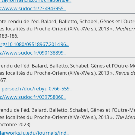
s://www.sudoc.fr/234943955...
te-rendu de l'éd. Balard, Balletto, Schabel, Gênes et l’Out
s localités du Proche-Orient (XIVe-XVe s.), 2013 »,
Mediterr
 183-186.
org/10.1080/09518967.2014.96...
s://www.sudoc.fr/090138899...
rendu de l'éd. Balard, Balletto, Schabel, Gênes et l’Outre-M
s localités du Proche-Orient (XIVe-XVe s.), 2013 »,
Revue de
367.
.persee.fr/doc/rebyz_0766-559...
s://www.sudoc.fr/039758060...
rendu de l'éd. Balard, Balletto, Schabel, Gênes et l’Outre-M
s localités du Proche-Orient (XIVe-XVe s.), 2013 »,
The Med
 octobre 2023).
larworks.iu.edu/journals/ind...