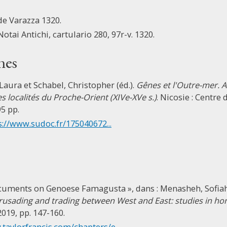
de Varazza 1320.
Notai Antichi, cartulario 280, 97r-v. 1320.
nes
 Laura et Schabel, Christopher (éd.).
Gênes et l'Outre-mer. A
 localités du Proche-Orient (XIVe-XVe s.)
. Nicosie : Centre
95 pp.
s://www.sudoc.fr/175040672...
cuments on Genoese Famagusta », dans : Menasheh, Sofiah,
rusading and trading between West and East: studies in ho
019, pp. 147-160.
taylorfrancis.com/chapters/e...