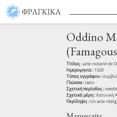
Παράκαμψη προς το κυρίως περιεχόμενο
ΦΡΑΓΚΙΚΑ
Oddino Man
(Famagous
Τίτλος :
acte notarié de 
Ημερομηνία :
1320
Τύπος εγγράφου :
συμβολ
Γλώσσα :
latin
Σχετική περίοδος :
médié
Σχετικά μέρη :
Λατινική 
Περίληψη :
Un acte rédi
Manuscrits