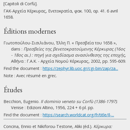
[Capitoli di Corfù].
ΓΑΚ-Αρχεία Κέρκυρας, Ενετοκρατία, φακ. 100, αρ. 41. 6 avril
1658.
Éditions modernes
Γιωτοπούλου-Σισιλιάνου, Έλλη Π. « Πρεσβεία του 1658 »,
dans :
Πρεσβείες της βενετοκρατούμενης Κέρκυρας (16ος
- 18ος αι.) : πηγή για σχεδίασμα ανασύνθεσης της εποχής
,
Αθήνα : Γ.Α.Κ. - Αρχεία Νομού Κέρκυρας, 2002, pp. 595-609.
Find the document :
https://zephyr.lib.uoc.gr/cgi-bin/zap/za...
Note : Avec résumé en grec.
Études
Becchion, Eugenio.
Il dominio veneto su Corfù (1386-1797)
.
Venise : Edizioni Altino, 1956, 224 + 6 pl. pp.
Find the document :
https://search.worldcat.org/fr/title/Il-...
Concina, Ennio et Nikiforou-Testone, Aliki (éd.).
Κέρκυρα: