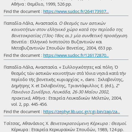
Αθήνα : Θεμέλιο, 1999, 526 pp.
Find the document :
https://www.sudoc.fr/264173937...
Παπαδία-Λάλα, Αναστασία.
Ο Θεσμός των αστικών
κοινοτήτων στον ελληνικό χώρο κατά την περίοδο της
Βενετοκρατίας (13ος-18ος αι.): μία συνθετική προσέγγιση
.
Βενετία : Ελληνικό Ινστιτούτο Βυζαντινών και
Μεταβυζαντινών Σπουδών Βενετίας, 2004, 653 pp.
Find the document :
https://www.sudoc.fr/126172870...
Παπαδία-Λάλα, Αναστασία. « Συλλογικότητες καί πόλη. Ὁ
θεσµός τῶν ἀστικῶν κοινοτήτων στά Ἰόνια νησιά κατά τήν
περίοδο τῆς βενετικῆς κυριαρχίας », dans : Σκλαβενίτης,
Δημήτρης Χ. et Σκλαβενίτης, Τριαντάφυλλος Ε. (éd.),
Ζ'
Πανιόνιο Συνέδριο, Λευκάδα, 26-30 Μαΐου 2002,
πρακτικά
, Αθήνα : Εταιρεία Λευκαδικών Μελετών, 2004,
vol. 2, pp. 445-456.
Find the document :
https://zephyr.lib.uoc.gr/cgi-bin/zap/za...
Τσίτσας, Αθανάσιος Χ.
Βενετοκρατούμενη Κέρκυρα : Θεσμοί
.
Κέρκυρα : Εταιρεία Κερκυραϊκών Σπουδών, 1989, 124 pp.