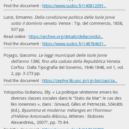
Find the document :
https://www.sudoc.fr/140812091...
Lunzi, Ermanno.
Della condizione politica delle Isole Jonie
sotto il dominio veneto
. Venise : Tip. del commercio, 1858,
507 pp.
Read online :
https://archive.org/details/dellacondizi...
Find the document :
https://www.sudoc.fr/148784631...
Pojago, Giacomo.
Le leggi municipali delle Isole Jonie
dell’anno 1386, fino alla caduta della Repubblica Veneta
.
Corfou : Dalla Tipografia del Governo, 1846-1848, vol 1, vol.
2, pp. 3-273 pp.
Find the document :
https://zephyr.lib.uoc.gr/cgi-bin/zap/za...
Yotopolou-Sicilianou, Elly. « La politique vénitienne envers les
diverses classes sociales dans le “Stato da Mar”: le cas des
îles Ioniennes », dans : Grivaud, Gilles et Petmezás, Sōkrátīs
(éd.),
Byzantina et moderna: mélanges en l'honneur
d'Hélène Antoniadis-Bibicou
, Athènes : Ekdoseis
Alexandreia,, 2007?, pp. 75-84.