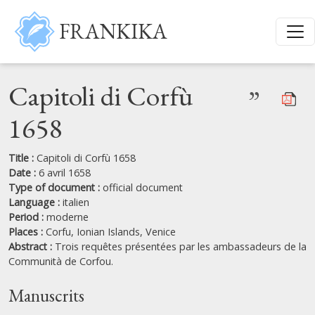
Skip to main content
FRANKIKA
Capitoli di Corfù
”
1658
Title :
Capitoli di Corfù 1658
Date :
6 avril 1658
Type of document :
official document
Language :
italien
Period :
moderne
Places :
Corfu,
Ionian Islands,
Venice
Abstract :
Trois requêtes présentées par les ambassadeurs de la
Communità de Corfou.
Manuscrits