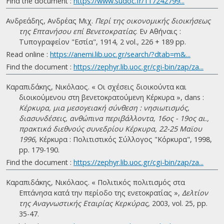
Find the document :
https://www.sudoc.fr/117242799...
Ανδρεάδης, Ανδρέας Μιχ.
Περί της οικονομικής διοικήσεως
της Επτανήσου επί Βενετοκρατίας
. Eν Αθήναις :
Τυπογραφείον "Εστία", 1914, 2 vol., 226 + 189 pp.
Read online :
https://anemi.lib.uoc.gr/search/?dtab=m&...
Find the document :
https://zephyr.lib.uoc.gr/cgi-bin/zap/za...
Καραπιδάκης, Νικόλαος. « Οι σχέσεις διοικούντα και
διοικούμενου στη βενετοκρατούμενη Κέρκυρα », dans :
Κέρκυρα, μια μεσογειακή σύνθεση : νησιωτισμός,
διασυνδέσεις, ανθώπινα περιβάλλοντα, 16ος - 19ος αι.,
πρακτικά διεθνούς συνεδρίου Κέρκυρα, 22-25 Μαϊου
1996
, Κέρκυρα : Πολιτιστικός Σύλλογος "Κόρκυρα", 1998,
pp. 179-190.
Find the document :
https://zephyr.lib.uoc.gr/cgi-bin/zap/za...
Καραπιδάκης, Νικόλαος. « Πολιτικός πολιτισμός στα
Επτάνησα κατά την περίοδο της ενετοκρατίας »,
Δελτίον
της Αναγνωστικής Εταιρίας Κερκύρας
, 2003, vol. 25, pp.
35-47.