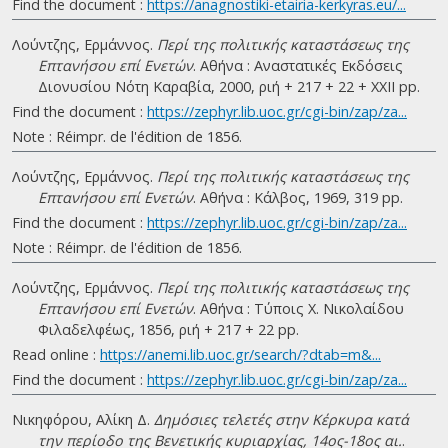
Find the document :
https://anagnostiki-etairia-kerkyras.eu/...
Λούντζης, Ερμάννος.
Περί της πολιτικής καταστάσεως της
Επτανήσου επί Ενετών
. Αθήνα : Αναστατικές Εκδόσεις
Διονυσίου Νότη Καραβία, 2000, ριή + 217 + 22 + ΧΧΙΙ pp.
Find the document :
https://zephyr.lib.uoc.gr/cgi-bin/zap/za...
Note : Réimpr. de l'édition de 1856.
Λούντζης, Ερμάννος.
Περί της πολιτικής καταστάσεως της
Επτανήσου επί Ενετών
. Αθήνα : Κάλβος, 1969, 319 pp.
Find the document :
https://zephyr.lib.uoc.gr/cgi-bin/zap/za...
Note : Réimpr. de l'édition de 1856.
Λούντζης, Ερμάννος.
Περί της πολιτικής καταστάσεως της
Επτανήσου επί Ενετών
. Αθήνα : Τύποις Χ. Νικολαίδου
Φιλαδελφέως, 1856, ριή + 217 + 22 pp.
Read online :
https://anemi.lib.uoc.gr/search/?dtab=m&...
Find the document :
https://zephyr.lib.uoc.gr/cgi-bin/zap/za...
Νικηφόρου, Αλίκη Δ.
Δημόσιες τελετές στην Κέρκυρα κατά
την περίοδο της Βενετικής κυριαρχίας, 14ος-18ος αι.
.