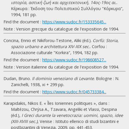
ιστορία, αστική ζωή και αρχιτεκτονική, 14ος-19ος αι.
.
Κέρκυρα : Έκδοση του Πολιτιστικού Συλλόγου "Κόρκυρα",
1994, 181 pp.
Find the document :
https://www.sudoc.fr/153335645...
Note : Version grecque du catalogue de l'exposition de 1994.
Concina, Ennio et Nikiforou-Testone, Aliki (éd.).
Corfù: Storia,
spazio urbano e architettura XIV-XIX sec.
. Corfou :
Associazione culturale "Korkira", 1994, 182 pp.
Find the document :
https://www.sudoc.fr/198608527...
Note : Version italienne du catalogue de l'exposition de 1994.
Dudan, Bruno.
Il dominio veneziano di Levante
. Bologne : N.
Zanichelli, 1938, xi + 299 pp.
Find the document :
https://www.sudoc.fr/045733384...
Karapidakis, Nikos E. « Îles Ioniennes politiques », dans :
Maltézou, Chrýsa A., Tzavara, Angeliki et Vlassi, Despina
(éd.),
I Greci durante la venetocrazia: uomini, spazio, idee
(XIII-XVIII sec.)
, Venise : Istituto ellenico di studi bizantini e
postbizantini di Venezia, 2009, pp. 441-453.