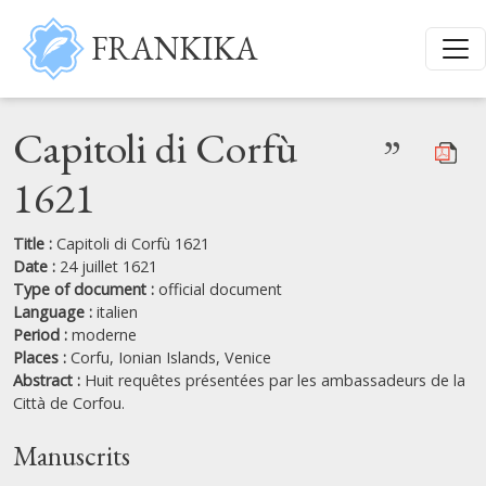
Skip to main content
FRANKIKA
Capitoli di Corfù
”
1621
Title :
Capitoli di Corfù 1621
Date :
24 juillet 1621
Type of document :
official document
Language :
italien
Period :
moderne
Places :
Corfu,
Ionian Islands,
Venice
Abstract :
Huit requêtes présentées par les ambassadeurs de la
Città de Corfou.
Manuscrits