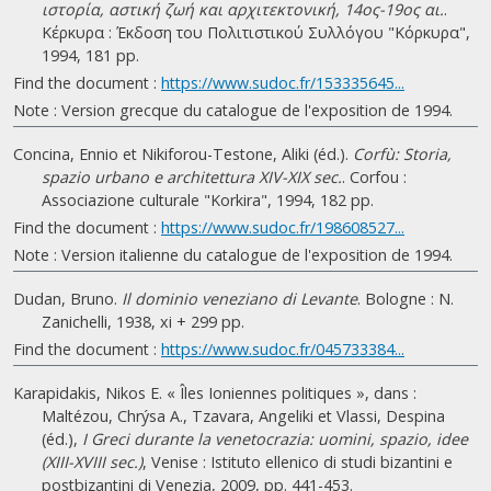
ιστορία, αστική ζωή και αρχιτεκτονική, 14ος-19ος αι.
.
Κέρκυρα : Έκδοση του Πολιτιστικού Συλλόγου "Κόρκυρα",
1994, 181 pp.
Find the document :
https://www.sudoc.fr/153335645...
Note : Version grecque du catalogue de l'exposition de 1994.
Concina, Ennio et Nikiforou-Testone, Aliki (éd.).
Corfù: Storia,
spazio urbano e architettura XIV-XIX sec.
. Corfou :
Associazione culturale "Korkira", 1994, 182 pp.
Find the document :
https://www.sudoc.fr/198608527...
Note : Version italienne du catalogue de l'exposition de 1994.
Dudan, Bruno.
Il dominio veneziano di Levante
. Bologne : N.
Zanichelli, 1938, xi + 299 pp.
Find the document :
https://www.sudoc.fr/045733384...
Karapidakis, Nikos E. « Îles Ioniennes politiques », dans :
Maltézou, Chrýsa A., Tzavara, Angeliki et Vlassi, Despina
(éd.),
I Greci durante la venetocrazia: uomini, spazio, idee
(XIII-XVIII sec.)
, Venise : Istituto ellenico di studi bizantini e
postbizantini di Venezia, 2009, pp. 441-453.