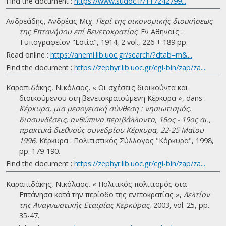
Find the document :
https://www.sudoc.fr/117242799...
Ανδρεάδης, Ανδρέας Μιχ.
Περί της οικονομικής διοικήσεως
της Επτανήσου επί Βενετοκρατίας
. Eν Αθήναις :
Τυπογραφείον "Εστία", 1914, 2 vol., 226 + 189 pp.
Read online :
https://anemi.lib.uoc.gr/search/?dtab=m&...
Find the document :
https://zephyr.lib.uoc.gr/cgi-bin/zap/za...
Καραπιδάκης, Νικόλαος. « Οι σχέσεις διοικούντα και
διοικούμενου στη βενετοκρατούμενη Κέρκυρα », dans :
Κέρκυρα, μια μεσογειακή σύνθεση : νησιωτισμός,
διασυνδέσεις, ανθώπινα περιβάλλοντα, 16ος - 19ος αι.,
πρακτικά διεθνούς συνεδρίου Κέρκυρα, 22-25 Μαϊου
1996
, Κέρκυρα : Πολιτιστικός Σύλλογος "Κόρκυρα", 1998,
pp. 179-190.
Find the document :
https://zephyr.lib.uoc.gr/cgi-bin/zap/za...
Καραπιδάκης, Νικόλαος. « Πολιτικός πολιτισμός στα
Επτάνησα κατά την περίοδο της ενετοκρατίας »,
Δελτίον
της Αναγνωστικής Εταιρίας Κερκύρας
, 2003, vol. 25, pp.
35-47.