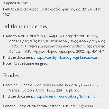
[Capitoli di Corfù].
ΓΑΚ-Αρχεία Κέρκυρας, Ενετοκρατία, φακ. 99, αρ. 32. 24 juillet
1621.
Éditions modernes
Γιωτοπούλου-Σισιλιάνου, Έλλη Π. « Πρεσβεία του 1621 »,
dans :
Πρεσβείες της βενετοκρατούμενης Κέρκυρας (16ος
- 18ος αι.) : πηγή για σχεδίασμα ανασύνθεσης της εποχής
,
Αθήνα : Γ.Α.Κ. - Αρχεία Νομού Κέρκυρας, 2002, pp. 451-471.
Find the document :
https://zephyr.lib.uoc.gr/cgi-bin/zap/za...
Note : Avec résumé en grec.
Études
Becchion, Eugenio.
Il dominio veneto su Corfù (1386-1797)
.
Venise : Edizioni Altino, 1956, 224 + 6 pl. pp.
Find the document :
https://search.worldcat.org/fr/title/Il-...
Concina, Ennio et Nikiforou-Testone, Aliki (éd.).
Κέρκυρα: