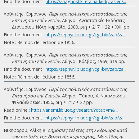
Find the document :
https://anagnostiki-etairia-kerkyras.eu/...
Λούντζης, Ερμάννος.
Περί της πολιτικής καταστάσεως της
Επτανήσου επί Ενετών
. Αθήνα : Αναστατικές Εκδόσεις
Διονυσίου Νότη Καραβία, 2000, ριή + 217 + 22 + ΧΧΙΙ pp.
Find the document :
https://zephyr.lib.uoc.gr/cgi-bin/zap/za...
Note : Réimpr. de l'édition de 1856.
Λούντζης, Ερμάννος.
Περί της πολιτικής καταστάσεως της
Επτανήσου επί Ενετών
. Αθήνα : Κάλβος, 1969, 319 pp.
Find the document :
https://zephyr.lib.uoc.gr/cgi-bin/zap/za...
Note : Réimpr. de l'édition de 1856.
Λούντζης, Ερμάννος.
Περί της πολιτικής καταστάσεως της
Επτανήσου επί Ενετών
. Αθήνα : Τύποις Χ. Νικολαίδου
Φιλαδελφέως, 1856, ριή + 217 + 22 pp.
Read online :
https://anemi.lib.uoc.gr/search/?dtab=m&...
Find the document :
https://zephyr.lib.uoc.gr/cgi-bin/zap/za...
Νικηφόρου, Αλίκη Δ.
Δημόσιες τελετές στην Κέρκυρα κατά
την περίοδο της Βενετικής κυριαρχίας, 14ος-18ος αι.
.