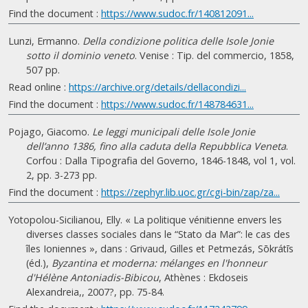
Find the document :
https://www.sudoc.fr/140812091...
Lunzi, Ermanno.
Della condizione politica delle Isole Jonie
sotto il dominio veneto
. Venise : Tip. del commercio, 1858,
507 pp.
Read online :
https://archive.org/details/dellacondizi...
Find the document :
https://www.sudoc.fr/148784631...
Pojago, Giacomo.
Le leggi municipali delle Isole Jonie
dell’anno 1386, fino alla caduta della Repubblica Veneta
.
Corfou : Dalla Tipografia del Governo, 1846-1848, vol 1, vol.
2, pp. 3-273 pp.
Find the document :
https://zephyr.lib.uoc.gr/cgi-bin/zap/za...
Yotopolou-Sicilianou, Elly. « La politique vénitienne envers les
diverses classes sociales dans le “Stato da Mar”: le cas des
îles Ioniennes », dans : Grivaud, Gilles et Petmezás, Sōkrátīs
(éd.),
Byzantina et moderna: mélanges en l'honneur
d'Hélène Antoniadis-Bibicou
, Athènes : Ekdoseis
Alexandreia,, 2007?, pp. 75-84.