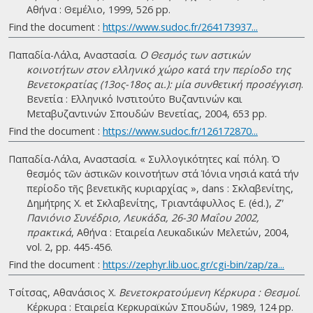
Αθήνα : Θεμέλιο, 1999, 526 pp.
Find the document :
https://www.sudoc.fr/264173937...
Παπαδία-Λάλα, Αναστασία.
Ο Θεσμός των αστικών
κοινοτήτων στον ελληνικό χώρο κατά την περίοδο της
Βενετοκρατίας (13ος-18ος αι.): μία συνθετική προσέγγιση
.
Βενετία : Ελληνικό Ινστιτούτο Βυζαντινών και
Μεταβυζαντινών Σπουδών Βενετίας, 2004, 653 pp.
Find the document :
https://www.sudoc.fr/126172870...
Παπαδία-Λάλα, Αναστασία. « Συλλογικότητες καί πόλη. Ὁ
θεσµός τῶν ἀστικῶν κοινοτήτων στά Ἰόνια νησιά κατά τήν
περίοδο τῆς βενετικῆς κυριαρχίας », dans : Σκλαβενίτης,
Δημήτρης Χ. et Σκλαβενίτης, Τριαντάφυλλος Ε. (éd.),
Ζ'
Πανιόνιο Συνέδριο, Λευκάδα, 26-30 Μαΐου 2002,
πρακτικά
, Αθήνα : Εταιρεία Λευκαδικών Μελετών, 2004,
vol. 2, pp. 445-456.
Find the document :
https://zephyr.lib.uoc.gr/cgi-bin/zap/za...
Τσίτσας, Αθανάσιος Χ.
Βενετοκρατούμενη Κέρκυρα : Θεσμοί
.
Κέρκυρα : Εταιρεία Κερκυραϊκών Σπουδών, 1989, 124 pp.