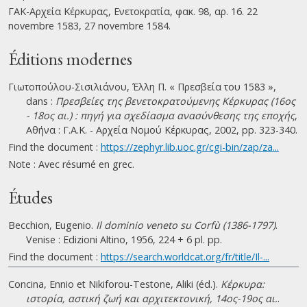
ΓΑΚ-Αρχεία Κέρκυρας, Ενετοκρατία, φακ. 98, αρ. 16. 22
novembre 1583, 27 novembre 1584.
Éditions modernes
Γιωτοπούλου-Σισιλιάνου, Έλλη Π. « Πρεσβεία του 1583 »,
dans :
Πρεσβείες της βενετοκρατούμενης Κέρκυρας (16ος
- 18ος αι.) : πηγή για σχεδίασμα ανασύνθεσης της εποχής
,
Αθήνα : Γ.Α.Κ. - Αρχεία Νομού Κέρκυρας, 2002, pp. 323-340.
Find the document :
https://zephyr.lib.uoc.gr/cgi-bin/zap/za...
Note : Avec résumé en grec.
Études
Becchion, Eugenio.
Il dominio veneto su Corfù (1386-1797)
.
Venise : Edizioni Altino, 1956, 224 + 6 pl. pp.
Find the document :
https://search.worldcat.org/fr/title/Il-...
Concina, Ennio et Nikiforou-Testone, Aliki (éd.).
Κέρκυρα:
ιστορία, αστική ζωή και αρχιτεκτονική, 14ος-19ος αι.
.