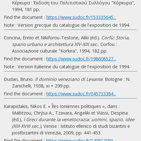
Κέρκυρα : Έκδοση του Πολιτιστικού Συλλόγου "Κόρκυρα",
1994, 181 pp.
Find the document :
https://www.sudoc.fr/153335645...
Note : Version grecque du catalogue de l'exposition de 1994.
Concina, Ennio et Nikiforou-Testone, Aliki (éd.).
Corfù: Storia,
spazio urbano e architettura XIV-XIX sec.
. Corfou :
Associazione culturale "Korkira", 1994, 182 pp.
Find the document :
https://www.sudoc.fr/198608527...
Note : Version italienne du catalogue de l'exposition de 1994.
Dudan, Bruno.
Il dominio veneziano di Levante
. Bologne : N.
Zanichelli, 1938, xi + 299 pp.
Find the document :
https://www.sudoc.fr/045733384...
Karapidakis, Nikos E. « Îles Ioniennes politiques », dans :
Maltézou, Chrýsa A., Tzavara, Angeliki et Vlassi, Despina
(éd.),
I Greci durante la venetocrazia: uomini, spazio, idee
(XIII-XVIII sec.)
, Venise : Istituto ellenico di studi bizantini e
postbizantini di Venezia, 2009, pp. 441-453.
Find the document :
https://www.sudoc.fr/140812091...