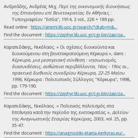
Ανδρεάδης, Ανδρέας Μιχ.
Περί της οικονομικής διοικήσεως
της Επτανήσου επί Βενετοκρατίας
. Eν Αθήναις :
Τυπογραφείον "Εστία", 1914, 2 vol., 226 + 189 pp.
Read online :
https://anemi.lib.uoc.gr/search/?dtab=m&...
Find the document :
https://zephyr.lib.uoc.gr/cgi-bin/zap/za...
Καραπιδάκης, Νικόλαος. « Οι σχέσεις διοικούντα και
διοικούμενου στη βενετοκρατούμενη Κέρκυρα », dans :
Κέρκυρα, μια μεσογειακή σύνθεση : νησιωτισμός,
διασυνδέσεις, ανθώπινα περιβάλλοντα, 16ος - 19ος αι.,
πρακτικά διεθνούς συνεδρίου Κέρκυρα, 22-25 Μαϊου
1996
, Κέρκυρα : Πολιτιστικός Σύλλογος "Κόρκυρα", 1998,
pp. 179-190.
Find the document :
https://zephyr.lib.uoc.gr/cgi-bin/zap/za...
Καραπιδάκης, Νικόλαος. « Πολιτικός πολιτισμός στα
Επτάνησα κατά την περίοδο της ενετοκρατίας »,
Δελτίον
της Αναγνωστικής Εταιρίας Κερκύρας
, 2003, vol. 25, pp.
35-47.
Find the document :
https://anagnostiki-etairia-kerkyras.eu/...