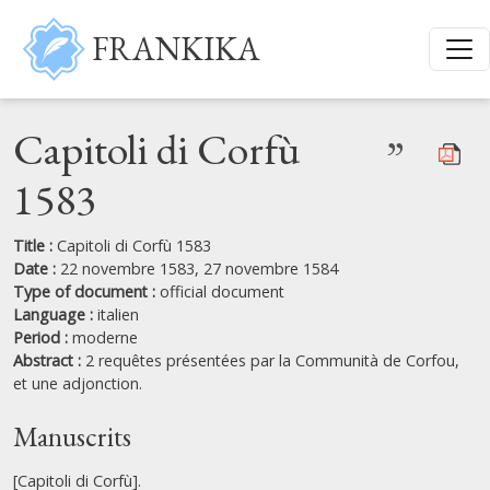
Skip to main content
FRANKIKA
Capitoli di Corfù
”
1583
Title :
Capitoli di Corfù 1583
Date :
22 novembre 1583, 27 novembre 1584
Type of document :
official document
Language :
italien
Period :
moderne
Abstract :
2 requêtes présentées par la Communità de Corfou,
et une adjonction.
Manuscrits
[Capitoli di Corfù].