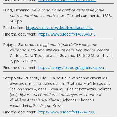
Lunzi, Ermanno.
Della condizione politica delle Isole Jonie
sotto il dominio veneto
. Venise : Tip. del commercio, 1858,
507 pp.
Read online :
https://archive.org/details/dellacondizi...
Find the document :
https://www.sudoc.fr/148784631...
Pojago, Giacomo.
Le leggi municipali delle Isole Jonie
dell’anno 1386, fino alla caduta della Repubblica Veneta
.
Corfou : Dalla Tipografia del Governo, 1846-1848, vol 1, vol.
2, pp. 3-273 pp.
Find the document :
https://zephyr.lib.uoc.gr/cgi-bin/zap/za...
Yotopolou-Sicilianou, Elly. « La politique vénitienne envers les
diverses classes sociales dans le “Stato da Mar”: le cas des
îles Ioniennes », dans : Grivaud, Gilles et Petmezás, Sōkrátīs
(éd.),
Byzantina et moderna: mélanges en l'honneur
d'Hélène Antoniadis-Bibicou
, Athènes : Ekdoseis
Alexandreia,, 2007?, pp. 75-84.
Find the document :
https://www.sudoc.fr/117242799...