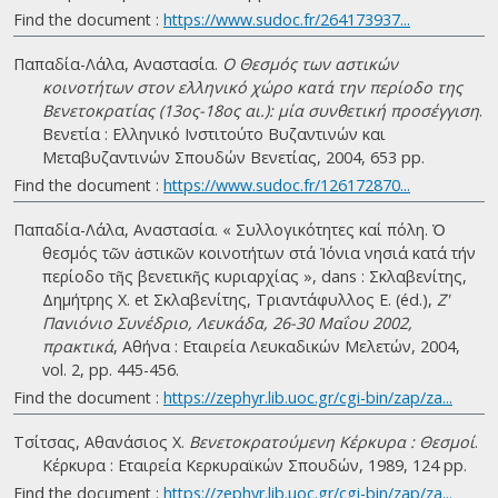
Find the document :
https://www.sudoc.fr/264173937...
Παπαδία-Λάλα, Αναστασία.
Ο Θεσμός των αστικών
κοινοτήτων στον ελληνικό χώρο κατά την περίοδο της
Βενετοκρατίας (13ος-18ος αι.): μία συνθετική προσέγγιση
.
Βενετία : Ελληνικό Ινστιτούτο Βυζαντινών και
Μεταβυζαντινών Σπουδών Βενετίας, 2004, 653 pp.
Find the document :
https://www.sudoc.fr/126172870...
Παπαδία-Λάλα, Αναστασία. « Συλλογικότητες καί πόλη. Ὁ
θεσµός τῶν ἀστικῶν κοινοτήτων στά Ἰόνια νησιά κατά τήν
περίοδο τῆς βενετικῆς κυριαρχίας », dans : Σκλαβενίτης,
Δημήτρης Χ. et Σκλαβενίτης, Τριαντάφυλλος Ε. (éd.),
Ζ'
Πανιόνιο Συνέδριο, Λευκάδα, 26-30 Μαΐου 2002,
πρακτικά
, Αθήνα : Εταιρεία Λευκαδικών Μελετών, 2004,
vol. 2, pp. 445-456.
Find the document :
https://zephyr.lib.uoc.gr/cgi-bin/zap/za...
Τσίτσας, Αθανάσιος Χ.
Βενετοκρατούμενη Κέρκυρα : Θεσμοί
.
Κέρκυρα : Εταιρεία Κερκυραϊκών Σπουδών, 1989, 124 pp.
Find the document :
https://zephyr.lib.uoc.gr/cgi-bin/zap/za...