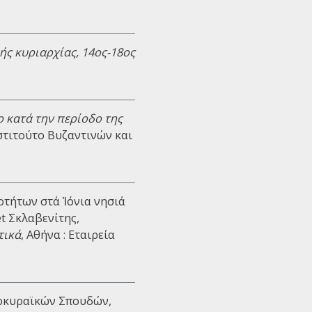
ής κυριαρχίας, 14ος-18ος
 κατά την περίοδο της
Ινστιτούτο Βυζαντινών και
οτήτων στά Ἰόνια νησιά
et Σκλαβενίτης,
τικά
, Αθήνα : Εταιρεία
Κερκυραϊκών Σπουδών,