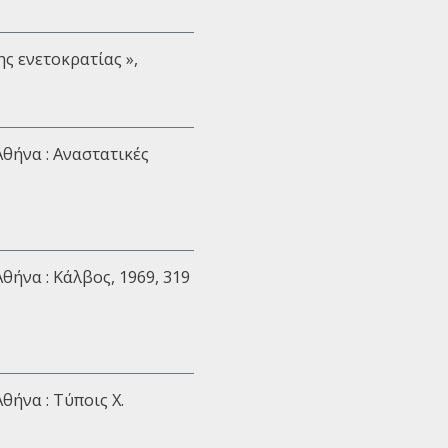
ς ενετοκρατίας »,
 Αθήνα : Αναστατικές
 Αθήνα : Κάλβος, 1969, 319
 Αθήνα : Τύποις Χ.