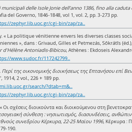
i municipali delle Isole Jonie dell’anno 1386, fino alla cadut
ia del Governo, 1846-1848, vol 1, vol. 2, pp. 3-273 pp.
tps://zephyr.lib.uoc.gr/cgi-bin/zap/za...
. « La politique vénitienne envers les diverses classes soci
oniennes », dans : Grivaud, Gilles et Petmezás, Sōkrátīs (éd.)
 d'Hélène Antoniadis-Bibicou
, Athènes : Ekdoseis Alexandre
tps://www.sudoc.fr/117242799...
.
Περί της οικονομικής διοικήσεως της Επτανήσου επί Βε
1914, 2 vol., 226 + 189 pp.
mi.lib.uoc.gr/search/?dtab=m&...
tps://zephyr.lib.uoc.gr/cgi-bin/zap/za...
« Οι σχέσεις διοικούντα και διοικούμενου στη βενετοκρα
εσογειακή σύνθεση : νησιωτισμός, διασυνδέσεις, ανθώπιν
ιεθνούς συνεδρίου Κέρκυρα, 22-25 Μαϊου 1996
, Κέρκυρα : 
179-190.