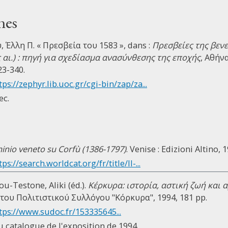
nes
Έλλη Π. « Πρεσβεία του 1583 », dans :
Πρεσβείες της βεν
ς αι.) : πηγή για σχεδίασμα ανασύνθεσης της εποχής
, Αθήνα
23-340.
tps://zephyr.lib.uoc.gr/cgi-bin/zap/za...
ec.
minio veneto su Corfù (1386-1797)
. Venise : Edizioni Altino, 1
tps://search.worldcat.org/fr/title/Il-...
ou-Testone, Aliki (éd.).
Κέρκυρα: ιστορία, αστική ζωή και α
 του Πολιτιστικού Συλλόγου "Κόρκυρα", 1994, 181 pp.
tps://www.sudoc.fr/153335645...
u catalogue de l'exposition de 1994.