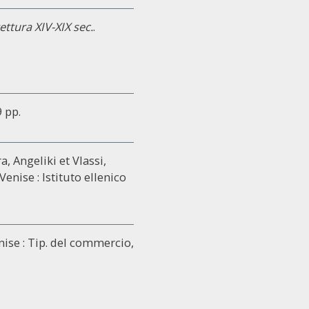
ettura XIV-XIX sec.
.
9 pp.
a, Angeliki et Vlassi,
 Venise : Istituto ellenico
enise : Tip. del commercio,