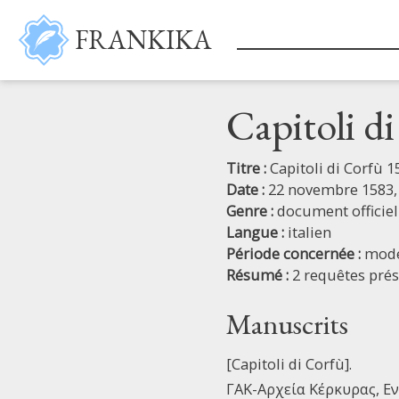
Aller au contenu principal
FRANKIKA
Capitoli d
Titre :
Capitoli di Corfù 1
Date :
22 novembre 1583,
Genre :
document officiel
Langue :
italien
Période concernée :
mod
Résumé :
2 requêtes prés
Manuscrits
[Capitoli di Corfù].
ΓΑΚ-Αρχεία Κέρκυρας, Ενε