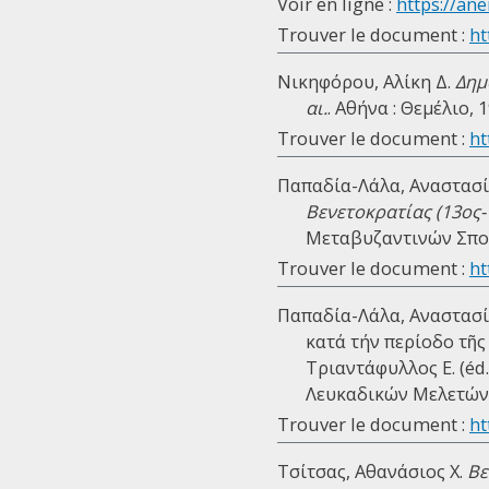
Voir en ligne :
https://ane
Trouver le document :
ht
Νικηφόρου, Αλίκη Δ.
Δημ
αι.
. Αθήνα : Θεμέλιο, 1
Trouver le document :
ht
Παπαδία-Λάλα, Αναστασί
Βενετοκρατίας (13ος-
Μεταβυζαντινών Σπου
Trouver le document :
ht
Παπαδία-Λάλα, Αναστασία
κατά τήν περίοδο τῆς 
Τριαντάφυλλος Ε. (éd.
Λευκαδικών Μελετών, 2
Trouver le document :
ht
Τσίτσας, Αθανάσιος Χ.
Βε