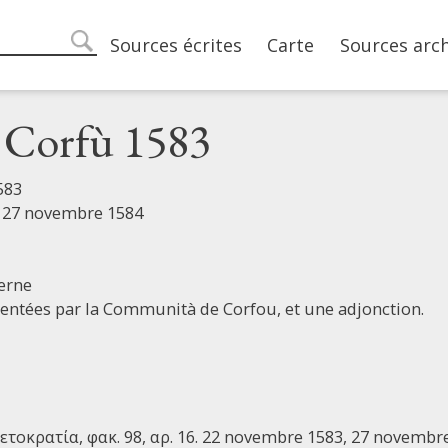
Main navigation
Sources écrites
Carte
Sources arc
search
i Corfù 1583
583
 27 novembre 1584
erne
entées par la Communità de Corfou, et une adjonction.
τοκρατία, φακ. 98, αρ. 16. 22 novembre 1583, 27 novembre