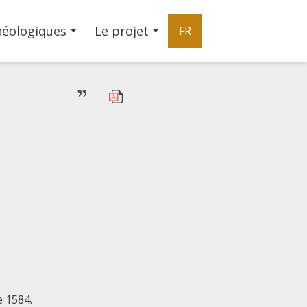
héologiques
Le projet
FR
”
 1584.