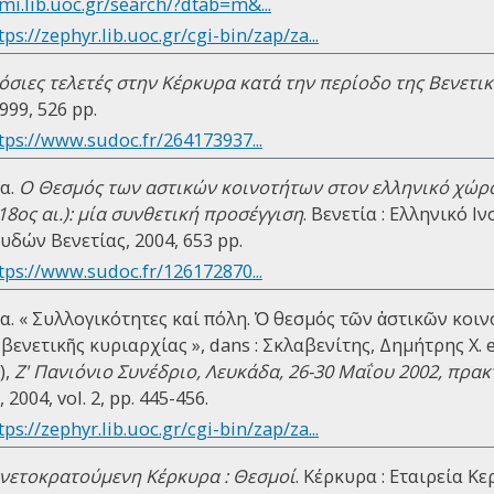
mi.lib.uoc.gr/search/?dtab=m&...
tps://zephyr.lib.uoc.gr/cgi-bin/zap/za...
όσιες τελετές στην Κέρκυρα κατά την περίοδο της Βενετικ
999, 526 pp.
tps://www.sudoc.fr/264173937...
α.
Ο Θεσμός των αστικών κοινοτήτων στον ελληνικό χώρο
18ος αι.): μία συνθετική προσέγγιση
. Βενετία : Ελληνικό 
δών Βενετίας, 2004, 653 pp.
tps://www.sudoc.fr/126172870...
. « Συλλογικότητες καί πόλη. Ὁ θεσµός τῶν ἀστικῶν κοιν
βενετικῆς κυριαρχίας », dans : Σκλαβενίτης, Δημήτρης Χ. 
),
Ζ' Πανιόνιο Συνέδριο, Λευκάδα, 26-30 Μαΐου 2002, πρακ
004, vol. 2, pp. 445-456.
tps://zephyr.lib.uoc.gr/cgi-bin/zap/za...
νετοκρατούμενη Κέρκυρα : Θεσμοί
. Κέρκυρα : Εταιρεία 