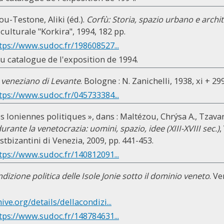
ou-Testone, Aliki (éd.).
Corfù: Storia, spazio urbano e archit
culturale "Korkira", 1994, 182 pp.
tps://www.sudoc.fr/198608527...
du catalogue de l'exposition de 1994.
 veneziano di Levante
. Bologne : N. Zanichelli, 1938, xi + 29
tps://www.sudoc.fr/045733384...
es Ioniennes politiques », dans : Maltézou, Chrýsa A., Tzavar
durante la venetocrazia: uomini, spazio, idee (XIII-XVIII sec.)
,
ostbizantini di Venezia, 2009, pp. 441-453.
tps://www.sudoc.fr/140812091...
ndizione politica delle Isole Jonie sotto il dominio veneto
. V
hive.org/details/dellacondizi...
tps://www.sudoc.fr/148784631...