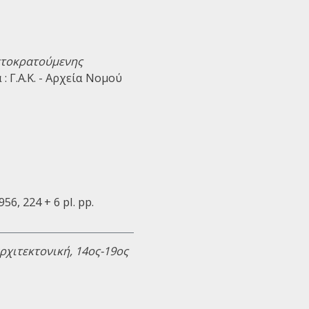
ετοκρατούμενης
 : Γ.Α.Κ. - Αρχεία Νομού
956, 224 + 6 pl. pp.
ρχιτεκτονική, 14ος-19ος