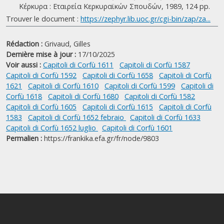
Κέρκυρα : Εταιρεία Κερκυραϊκών Σπουδών, 1989, 124 pp.
Trouver le document :
https://zephyr.lib.uoc.gr/cgi-bin/zap/za...
Rédaction :
Grivaud, Gilles
Dernière mise à jour :
17/10/2025
Voir aussi :
Capitoli di Corfù 1611
Capitoli di Corfù 1587
Capitoli di Corfù 1592
Capitoli di Corfù 1658
Capitoli di Corfù
1621
Capitoli di Corfù 1610
Capitoli di Corfù 1599
Capitoli di
Corfù 1618
Capitoli di Corfù 1680
Capitoli di Corfù 1582
Capitoli di Corfù 1605
Capitoli di Corfù 1615
Capitoli di Corfù
1583
Capitoli di Corfù 1652 febraio
Capitoli di Corfù 1633
Capitoli di Corfù 1652 luglio
Capitoli di Corfù 1601
Permalien :
https://frankika.efa.gr/fr/node/9803