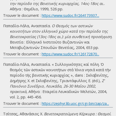
την περίοδο της Βενετικής κυριαρχίας, 14ος-18ος αι.
.
Αθήνα : Θεμέλιο, 1999, 526 pp.
Trouver le document :
https://www.sudoc.fr/264173937...
Παπαδία-Λάλα, Αναστασία.
Ο Θεσμός των αστικών
κοινοτήτων στον ελληνικό χώρο κατά την περίοδο της
Βενετοκρατίας (13ος-18ος αι.): μία συνθετική προσέγγιση
.
Βενετία : Ελληνικό Ινστιτούτο Βυζαντινών και
Μεταβυζαντινών Σπουδών Βενετίας, 2004, 653 pp.
Trouver le document :
https://www.sudoc.fr/126172870...
Παπαδία-Λάλα, Αναστασία. « Συλλογικότητες καί πόλη. Ὁ
θεσµός τῶν ἀστικῶν κοινοτήτων στά Ἰόνια νησιά κατά τήν
περίοδο τῆς βενετικῆς κυριαρχίας », dans : Σκλαβενίτης,
Δημήτρης Χ. et Σκλαβενίτης, Τριαντάφυλλος Ε. (éd.),
Ζ'
Πανιόνιο Συνέδριο, Λευκάδα, 26-30 Μαΐου 2002,
πρακτικά
, Αθήνα : Εταιρεία Λευκαδικών Μελετών, 2004,
vol. 2, pp. 445-456.
Trouver le document :
https://zephyr.lib.uoc.gr/cgi-bin/zap/za...
Τσίτσας, Αθανάσιος Χ.
Βενετοκρατούμενη Κέρκυρα : Θεσμοί
.