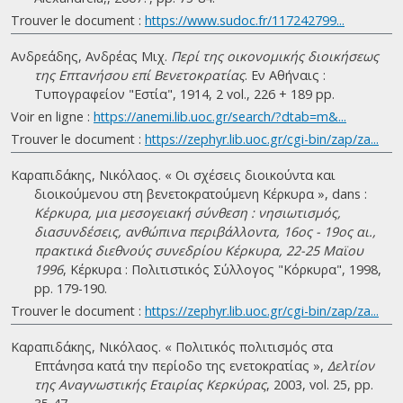
Trouver le document :
https://www.sudoc.fr/117242799...
Ανδρεάδης, Ανδρέας Μιχ.
Περί της οικονομικής διοικήσεως
της Επτανήσου επί Βενετοκρατίας
. Eν Αθήναις :
Τυπογραφείον "Εστία", 1914, 2 vol., 226 + 189 pp.
Voir en ligne :
https://anemi.lib.uoc.gr/search/?dtab=m&...
Trouver le document :
https://zephyr.lib.uoc.gr/cgi-bin/zap/za...
Καραπιδάκης, Νικόλαος. « Οι σχέσεις διοικούντα και
διοικούμενου στη βενετοκρατούμενη Κέρκυρα », dans :
Κέρκυρα, μια μεσογειακή σύνθεση : νησιωτισμός,
διασυνδέσεις, ανθώπινα περιβάλλοντα, 16ος - 19ος αι.,
πρακτικά διεθνούς συνεδρίου Κέρκυρα, 22-25 Μαϊου
1996
, Κέρκυρα : Πολιτιστικός Σύλλογος "Κόρκυρα", 1998,
pp. 179-190.
Trouver le document :
https://zephyr.lib.uoc.gr/cgi-bin/zap/za...
Καραπιδάκης, Νικόλαος. « Πολιτικός πολιτισμός στα
Επτάνησα κατά την περίοδο της ενετοκρατίας »,
Δελτίον
της Αναγνωστικής Εταιρίας Κερκύρας
, 2003, vol. 25, pp.