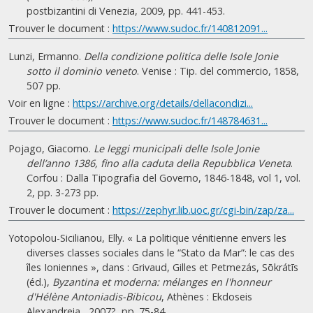
postbizantini di Venezia, 2009, pp. 441-453.
Trouver le document :
https://www.sudoc.fr/140812091...
Lunzi, Ermanno.
Della condizione politica delle Isole Jonie
sotto il dominio veneto
. Venise : Tip. del commercio, 1858,
507 pp.
Voir en ligne :
https://archive.org/details/dellacondizi...
Trouver le document :
https://www.sudoc.fr/148784631...
Pojago, Giacomo.
Le leggi municipali delle Isole Jonie
dell’anno 1386, fino alla caduta della Repubblica Veneta
.
Corfou : Dalla Tipografia del Governo, 1846-1848, vol 1, vol.
2, pp. 3-273 pp.
Trouver le document :
https://zephyr.lib.uoc.gr/cgi-bin/zap/za...
Yotopolou-Sicilianou, Elly. « La politique vénitienne envers les
diverses classes sociales dans le “Stato da Mar”: le cas des
îles Ioniennes », dans : Grivaud, Gilles et Petmezás, Sōkrátīs
(éd.),
Byzantina et moderna: mélanges en l'honneur
d'Hélène Antoniadis-Bibicou
, Athènes : Ekdoseis
Alexandreia,, 2007?, pp. 75-84.