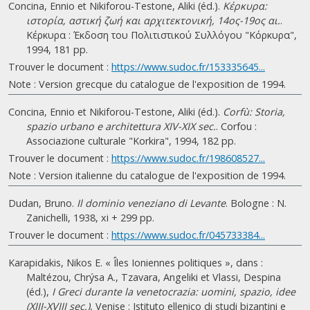
Concina, Ennio et Nikiforou-Testone, Aliki (éd.).
Κέρκυρα:
ιστορία, αστική ζωή και αρχιτεκτονική, 14ος-19ος αι.
.
Κέρκυρα : Έκδοση του Πολιτιστικού Συλλόγου "Κόρκυρα",
1994, 181 pp.
Trouver le document :
https://www.sudoc.fr/153335645...
Note : Version grecque du catalogue de l'exposition de 1994.
Concina, Ennio et Nikiforou-Testone, Aliki (éd.).
Corfù: Storia,
spazio urbano e architettura XIV-XIX sec.
. Corfou :
Associazione culturale "Korkira", 1994, 182 pp.
Trouver le document :
https://www.sudoc.fr/198608527...
Note : Version italienne du catalogue de l'exposition de 1994.
Dudan, Bruno.
Il dominio veneziano di Levante
. Bologne : N.
Zanichelli, 1938, xi + 299 pp.
Trouver le document :
https://www.sudoc.fr/045733384...
Karapidakis, Nikos E. « Îles Ioniennes politiques », dans :
Maltézou, Chrýsa A., Tzavara, Angeliki et Vlassi, Despina
(éd.),
I Greci durante la venetocrazia: uomini, spazio, idee
(XIII-XVIII sec.)
, Venise : Istituto ellenico di studi bizantini e