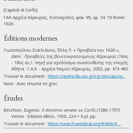
[Capitoli di Corfù].
ΓΑΚ-Αρχεία Κέρκυρας, Ενετοκρατία, φακ. 99, αρ. 34. 19 février
1626.
Éditions modernes
Γιωτοπούλου-Σισιλιάνου, Έλλη Π. « Πρεσβεία του 1626 »,
dans :
Πρεσβείες της βενετοκρατούμενης Κέρκυρας (16ος
- 18ος αι.) : πηγή για σχεδίασμα ανασύνθεσης της εποχής
,
Αθήνα : Γ.Α.Κ. - Αρχεία Νομού Κέρκυρας, 2002, pp. 473-485.
Trouver le document :
https://zephyr.lib.uoc.gr/cgi-bin/zap/za...
Note : Avec résumé en grec.
Études
Becchion, Eugenio.
Il dominio veneto su Corfù (1386-1797)
.
Venise : Edizioni Altino, 1956, 224 + 6 pl. pp.
Trouver le document :
https://search.worldcat.org/fr/title/Il-...