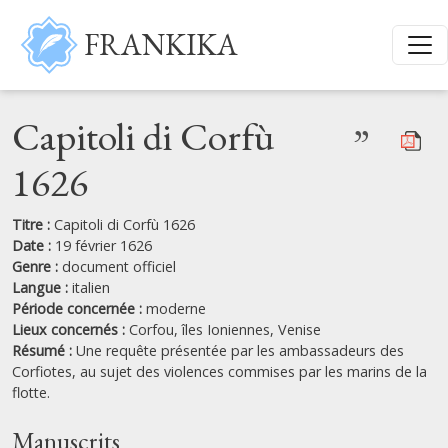
Aller au contenu principal
FRANKIKA
Capitoli di Corfù
”
1626
Titre :
Capitoli di Corfù 1626
Date :
19 février 1626
Genre :
document officiel
Langue :
italien
Période concernée :
moderne
Lieux concernés :
Corfou,
îles Ioniennes,
Venise
Résumé :
Une requête présentée par les ambassadeurs des
Corfiotes, au sujet des violences commises par les marins de la
flotte.
Manuscrits