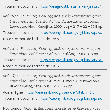
35-47.
Trouver le document :
https://anagnostiki-etairia-kerkyras.eu/...
Λούντζης, Ερμάννος.
Περί της πολιτικής καταστάσεως της
Επτανήσου επί Ενετών
. Αθήνα : Αναστατικές Εκδόσεις
Διονυσίου Νότη Καραβία, 2000, ριή + 217 + 22 + ΧΧΙΙ pp.
Trouver le document :
https://zephyr.lib.uoc.gr/cgi-bin/zap/za...
Note : Réimpr. de l'édition de 1856.
Λούντζης, Ερμάννος.
Περί της πολιτικής καταστάσεως της
Επτανήσου επί Ενετών
. Αθήνα : Κάλβος, 1969, 319 pp.
Trouver le document :
https://zephyr.lib.uoc.gr/cgi-bin/zap/za...
Note : Réimpr. de l'édition de 1856.
Λούντζης, Ερμάννος.
Περί της πολιτικής καταστάσεως της
Επτανήσου επί Ενετών
. Αθήνα : Τύποις Χ. Νικολαίδου
Φιλαδελφέως, 1856, ριή + 217 + 22 pp.
Voir en ligne :
https://anemi.lib.uoc.gr/search/?dtab=m&...
Trouver le document :
https://zephyr.lib.uoc.gr/cgi-bin/zap/za...
Νικηφόρου, Αλίκη Δ.
Δημόσιες τελετές στην Κέρκυρα κατά