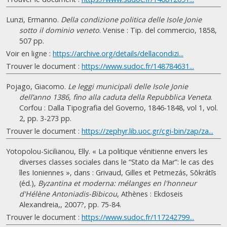
Lunzi, Ermanno.
Della condizione politica delle Isole Jonie
sotto il dominio veneto
. Venise : Tip. del commercio, 1858,
507 pp.
Voir en ligne :
https://archive.org/details/dellacondizi...
Trouver le document :
https://www.sudoc.fr/148784631...
Pojago, Giacomo.
Le leggi municipali delle Isole Jonie
dell’anno 1386, fino alla caduta della Repubblica Veneta
.
Corfou : Dalla Tipografia del Governo, 1846-1848, vol 1, vol.
2, pp. 3-273 pp.
Trouver le document :
https://zephyr.lib.uoc.gr/cgi-bin/zap/za...
Yotopolou-Sicilianou, Elly. « La politique vénitienne envers les
diverses classes sociales dans le “Stato da Mar”: le cas des
îles Ioniennes », dans : Grivaud, Gilles et Petmezás, Sōkrátīs
(éd.),
Byzantina et moderna: mélanges en l'honneur
d'Hélène Antoniadis-Bibicou
, Athènes : Ekdoseis
Alexandreia,, 2007?, pp. 75-84.
Trouver le document :
https://www.sudoc.fr/117242799...