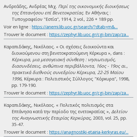
Ανδρεάδης, Ανδρέας Μιχ.
Περί της οικονομικής διοικήσεως
της Επτανήσου επί Βενετοκρατίας
. Eν Αθήναις :
Τυπογραφείον "Εστία", 1914, 2 vol., 226 + 189 pp.
Voir en ligne :
https://anemi.lib.uoc.gr/search/?dtab=m&...
Trouver le document :
https://zephyr.lib.uoc.gr/cgi-bin/zap/za...
Καραπιδάκης, Νικόλαος. « Οι σχέσεις διοικούντα και
διοικούμενου στη βενετοκρατούμενη Κέρκυρα », dans :
Κέρκυρα, μια μεσογειακή σύνθεση : νησιωτισμός,
διασυνδέσεις, ανθώπινα περιβάλλοντα, 16ος - 19ος αι.,
πρακτικά διεθνούς συνεδρίου Κέρκυρα, 22-25 Μαϊου
1996
, Κέρκυρα : Πολιτιστικός Σύλλογος "Κόρκυρα", 1998,
pp. 179-190.
Trouver le document :
https://zephyr.lib.uoc.gr/cgi-bin/zap/za...
Καραπιδάκης, Νικόλαος. « Πολιτικός πολιτισμός στα
Επτάνησα κατά την περίοδο της ενετοκρατίας »,
Δελτίον
της Αναγνωστικής Εταιρίας Κερκύρας
, 2003, vol. 25, pp.
35-47.
Trouver le document :
https://anagnostiki-etairia-kerkyras.eu/...