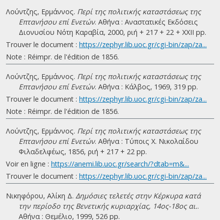
Λούντζης, Ερμάννος.
Περί της πολιτικής καταστάσεως της
Επτανήσου επί Ενετών
. Αθήνα : Αναστατικές Εκδόσεις
Διονυσίου Νότη Καραβία, 2000, ριή + 217 + 22 + ΧΧΙΙ pp.
Trouver le document :
https://zephyr.lib.uoc.gr/cgi-bin/zap/za...
Note : Réimpr. de l'édition de 1856.
Λούντζης, Ερμάννος.
Περί της πολιτικής καταστάσεως της
Επτανήσου επί Ενετών
. Αθήνα : Κάλβος, 1969, 319 pp.
Trouver le document :
https://zephyr.lib.uoc.gr/cgi-bin/zap/za...
Note : Réimpr. de l'édition de 1856.
Λούντζης, Ερμάννος.
Περί της πολιτικής καταστάσεως της
Επτανήσου επί Ενετών
. Αθήνα : Τύποις Χ. Νικολαίδου
Φιλαδελφέως, 1856, ριή + 217 + 22 pp.
Voir en ligne :
https://anemi.lib.uoc.gr/search/?dtab=m&...
Trouver le document :
https://zephyr.lib.uoc.gr/cgi-bin/zap/za...
Νικηφόρου, Αλίκη Δ.
Δημόσιες τελετές στην Κέρκυρα κατά
την περίοδο της Βενετικής κυριαρχίας, 14ος-18ος αι.
.
Αθήνα : Θεμέλιο, 1999, 526 pp.