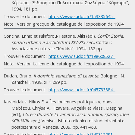
Κέρκυρα : Έκδοση του Πολιτιστικού Συλλόγου "Κόρκυρα",
1994, 181 pp.
Trouver le document :
https://www.sudoc.fr/153335645...
Note : Version grecque du catalogue de l'exposition de 1994.
Concina, Ennio et Nikiforou-Testone, Aliki (éd.).
Corfù: Storia,
spazio urbano e architettura XIV-XIX sec.
. Corfou :
Associazione culturale "Korkira", 1994, 182 pp.
Trouver le document :
https://www.sudoc.fr/198608527...
Note : Version italienne du catalogue de l'exposition de 1994.
Dudan, Bruno.
Il dominio veneziano di Levante
. Bologne : N.
Zanichelli, 1938, xi + 299 pp.
Trouver le document :
https://www.sudoc.fr/045733384...
Karapidakis, Nikos E. « Îles Ioniennes politiques », dans :
Maltézou, Chrýsa A., Tzavara, Angeliki et Vlassi, Despina
(éd.),
I Greci durante la venetocrazia: uomini, spazio, idee
(XIII-XVIII sec.)
, Venise : Istituto ellenico di studi bizantini e
postbizantini di Venezia, 2009, pp. 441-453.
Trouver le document :
https://www.sudoc.fr/140812091...