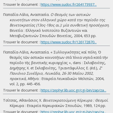
Trouver le document :
https://www.sudoc.fr/264173937...
Παπαδία-Λάλα, Αναστασία.
Ο Θεσμός των αστικών
κοινοτήτων στον ελληνικό χώρο κατά την περίοδο της
Βενετοκρατίας (13ος-18ος αι.): μία συνθετική προσέγγιση
.
Βενετία : Ελληνικό Ινστιτούτο Βυζαντινών και
Μεταβυζαντινών Σπουδών Βενετίας, 2004, 653 pp.
Trouver le document :
https://www.sudoc.fr/126172870...
Παπαδία-Λάλα, Αναστασία. « Συλλογικότητες καί πόλη. Ὁ
θεσµός τῶν ἀστικῶν κοινοτήτων στά Ἰόνια νησιά κατά τήν
περίοδο τῆς βενετικῆς κυριαρχίας », dans : Σκλαβενίτης,
Δημήτρης Χ. et Σκλαβενίτης, Τριαντάφυλλος Ε. (éd.),
Ζ'
Πανιόνιο Συνέδριο, Λευκάδα, 26-30 Μαΐου 2002,
πρακτικά
, Αθήνα : Εταιρεία Λευκαδικών Μελετών, 2004,
vol. 2, pp. 445-456.
Trouver le document :
https://zephyr.lib.uoc.gr/cgi-bin/zap/za...
Τσίτσας, Αθανάσιος Χ.
Βενετοκρατούμενη Κέρκυρα : Θεσμοί
.
Κέρκυρα : Εταιρεία Κερκυραϊκών Σπουδών, 1989, 124 pp.
Trouver le document :
https://zephyr.lib.uoc.gr/cgi-bin/zap/za...