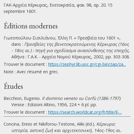
ΓΑΚ-Αρχεία Κέρκυρας, Ενετοκρατία, φακ. 98, αρ. 20. 15
septembre 1601.
Éditions modernes
Γιωτοπούλου-Σισιλιάνου, Έλλη Π. « Πρεσβεία του 1601 »,
dans :
Πρεσβείες της βενετοκρατούμενης Κέρκυρας (16ος
- 18ος αι.) : πηγή για σχεδίασμα ανασύνθεσης της εποχής
,
Αθήνα : Γ.Α.Κ. - Αρχεία Νομού Κέρκυρας, 2002, pp. 303-308.
Trouver le document :
https://zephyr.lib.uoc.gr/cgi-bin/zap/za...
Note : Avec résumé en grec.
Études
Becchion, Eugenio.
Il dominio veneto su Corfù (1386-1797)
.
Venise : Edizioni Altino, 1956, 224 + 6 pl. pp.
Trouver le document :
https://search.worldcat.org/fr/title/Il-...
Concina, Ennio et Nikiforou-Testone, Aliki (éd.).
Κέρκυρα:
ιστορία, αστική ζωή και αρχιτεκτονική, 14ος-19ος αι.
.