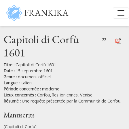
Aller au contenu principal
FRANKIKA
Capitoli di Corfù
”
1601
Titre :
Capitoli di Corfù 1601
Date :
15 septembre 1601
Genre :
document officiel
Langue :
italien
Période concernée :
moderne
Lieux concernés :
Corfou,
îles Ioniennes,
Venise
Résumé :
Une requête présentée par la Communità de Corfou.
Manuscrits
{Capitoli di Corfù].