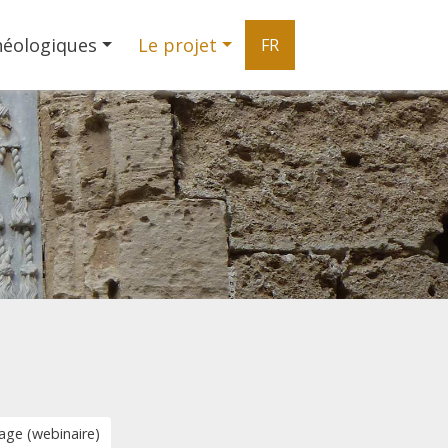
héologiques
Le projet
FR
age (webinaire)