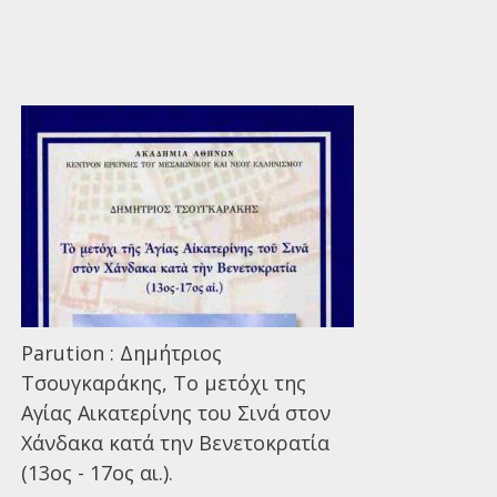
Parution : Δημήτριος
Τσουγκαράκης, Το μετόχι της
Αγίας Αικατερίνης του Σινά στον
Χάνδακα κατά την Βενετοκρατία
(13ος - 17ος αι.).