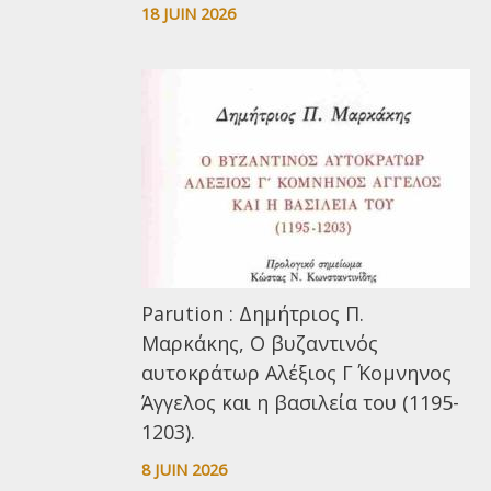
18 JUIN 2026
Parution : Δημήτριος Π.
Μαρκάκης, Ο βυζαντινός
αυτοκράτωρ Αλέξιος Γ΄ Κομνηνος
Άγγελος και η βασιλεία του (1195-
1203).
8 JUIN 2026