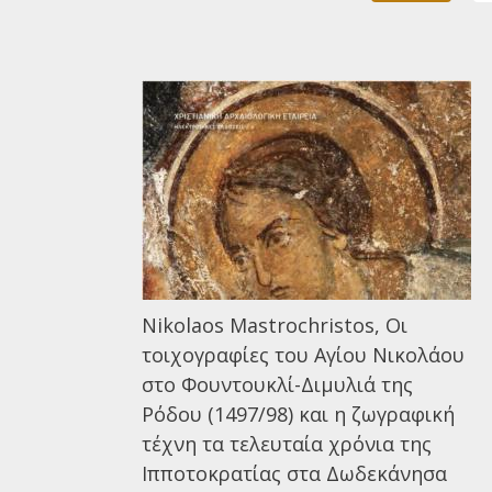
Nikolaos Mastrochristos, Οι
τοιχογραφίες του Αγίου Νικολάου
στο Φουντουκλί-Διμυλιά της
Ρόδου (1497/98) και η ζωγραφική
τέχνη τα τελευταία χρόνια της
Ιπποτοκρατίας στα Δωδεκάνησα