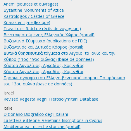
Anemi (sources et ouvrages)
Byzantine Monuments of Attica
Kastrologos / Castles of Greece
Kriaras en ligne (lexique)
Traveltrails (bdd de récits de voyageurs)
Βενετοκρατούμενος Ελληνικός Χώρος (portail)
Βυζαντινά Σύμμεικτα (publications de l'EIE)
Βυζαντινός και Δυτικός Κόσμος (portail)
Δυτικά θρησκευτικά τάγματα στο Αιγαίο, το Ιόνιο και την
Κύπρο (11ος-19ος αιώνας) (base de données)
Κάστρα Αργολίδας, Αρκαδίας, Κορινθίας
Κάστρα Αργολίδας, Αρκαδίας, Κορινθίας
Προσωπογραφία του ΄Ελληνο-βενετικού κόσμου: Τα πρόσωπα
του 13ου αιώνα (base de données)
Israël
Revised Regesta Regni Hierosolymitani Database
Italie
Dizionario Biografico degli Italiani
La lettera e il leone. Venetians Inscriptions in Cyprus
Mediterranea - ricerche storiche (portail)