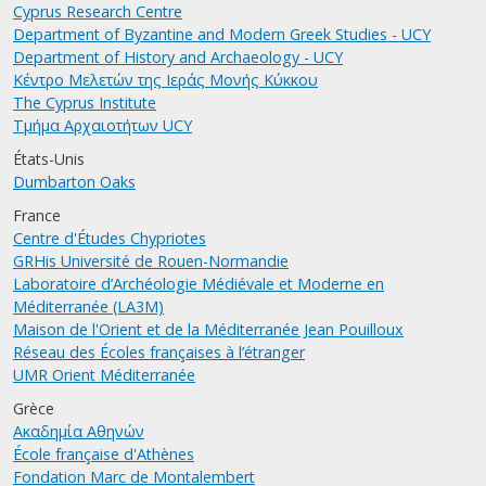
Cyprus Research Centre
Department of Byzantine and Modern Greek Studies - UCY
Department of History and Archaeology - UCY
Kέντρο Mελετών της Iεράς Mονής Kύκκου
The Cyprus Institute
Τμήμα Αρχαιοτήτων UCY
États-Unis
Dumbarton Oaks
France
Centre d'Études Chypriotes
GRHis Université de Rouen-Normandie
Laboratoire d’Archéologie Médiévale et Moderne en
Méditerranée (LA3M)
Maison de l'Orient et de la Méditerranée Jean Pouilloux
Réseau des Écoles françaises à l’étranger
UMR Orient Méditerranée
Grèce
Aκαδημία Aθηνών
École française d'Athènes
Fondation Marc de Montalembert