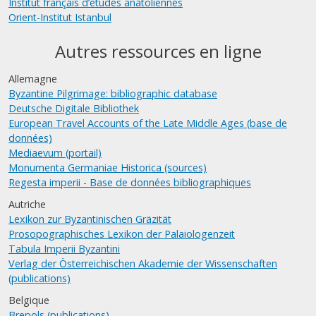
Institut français d’études anatoliennes
Orient-Institut Istanbul
Autres ressources en ligne
Allemagne
Byzantine Pilgrimage: bibliographic database
Deutsche Digitale Bibliothek
European Travel Accounts of the Late Middle Ages (base de
données)
Mediaevum (portail)
Monumenta Germaniae Historica (sources)
Regesta imperii - Base de données bibliographiques
Autriche
Lexikon zur Byzantinischen Gräzität
Prosopographisches Lexikon der Palaiologenzeit
Tabula Imperii Byzantini
Verlag der Österreichischen Akademie der Wissenschaften
(publications)
Belgique
Brepols (publications)