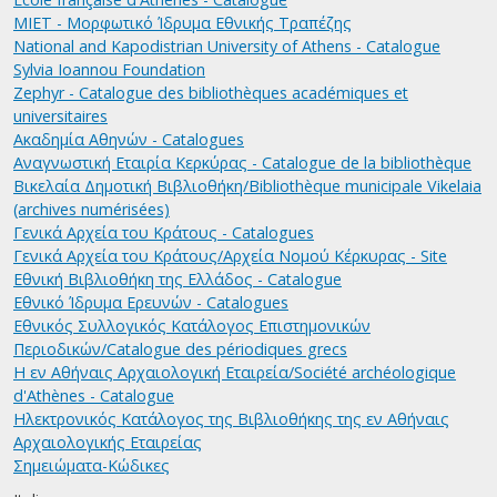
MIET - Μορφωτικό Ίδρυμα Εθνικής Τραπέζης
National and Kapodistrian University of Athens - Catalogue
Sylvia Ioannou Foundation
Zephyr - Catalogue des bibliothèques académiques et
universitaires
Ακαδημία Αθηνών - Catalogues
Αναγνωστική Εταιρία Κερκύρας - Catalogue de la bibliothèque
Βικελαία Δημοτική Βιβλιοθήκη/Bibliothèque municipale Vikelaia
(archives numérisées)
Γενικά Αρχεία του Κράτους - Catalogues
Γενικά Αρχεία του Κράτους/Αρχεία Νομού Κέρκυρας - Site
Εθνική Βιβλιοθήκη της Ελλάδος - Catalogue
Εθνικό Ίδρυμα Ερευνών - Catalogues
Εθνικός Συλλογικός Κατάλογος Επιστημονικών
Περιοδικών/Catalogue des périodiques grecs
Η εν Αθήναις Αρχαιολογική Εταιρεία/Société archéologique
d'Athènes - Catalogue
Ηλεκτρονικός Κατάλογος της Βιβλιοθήκης της εν Αθήναις
Αρχαιολογικής Εταιρείας
Σημειώματα-Κώδικες