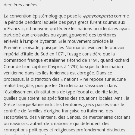
dernières années.
La convention épistémologique pose la
φραγκοκρατία
comme
la période pendant laquelle des pays grecs furent soumis aux
« Francs », ethnonyme qui fédère les nations occidentales ayant
participé aux croisades ou ayant gouverné des territoires
enlevés à l’Empire byzantin. Si le mouvement précède la
Première croisade, puisque les Normands évincent le pouvoir
impérial d’Italie du Sud en 1071, l’usage considère que la
domination franque et italienne s’étend de 1191, quand Richard
Cœur de Lion capture Chypre, à 1797, lorsque la domination
vénitienne dans les îles Ioniennes est abrogée. Dans ce
processus, la distinction des « nations » ne repose sur aucune
réalité tangible, puisque les Occidentaux s’associent dans
l’établissement d’institutions de type féodal et de rite latin,
quelles que soient les spécificités des situations locales. Ainsi, la
Grèce franque/latine inclut les territoires grecs passés sous le
contrôle de familles d’origine française ou italienne, des
Hospitaliers, des Vénitiens, des Génois, de mercenaires catalans
ou navarrais, autant de « nations » qui défendent des
conceptions politiques et religieuses profondément distinctes