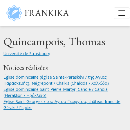
Aller au contenu principal
FRANKIKA
Quincampois, Thomas
Université de Strasbourg
Notices réalisées
Église dominicaine (église Sainte-Paraskévi / της Αγίας
Παρασκευής), Négrepont / Chalkis (Chalkida / Χαλκίδα)
Église dominicaine Saint-Pierre-Martyr, Candie / Candia
(Héraklion / Ηράκλειο)
Église Saint-Georges / του Αγίου Γεωργίου, château franc de
Géraki / Γεράκι