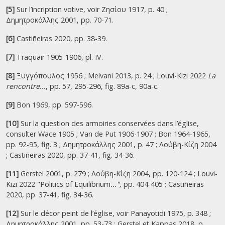
[5]
Sur l’incription votive, voir Ζησίου 1917, p. 40 ;
Δημητροκάλλης 2001, pp. 70-71.
[6]
Castiñeiras 2020, pp. 38-39.
[7]
Traquair 1905-1906, pl. IV.
[8]
Ξυγγόπουλος 1956 ; Melvani 2013, p. 24 ; Louvi-Kizi 2022
La
rencontre...
, pp. 57, 295-296, fig. 89a-c, 90a-c.
[9]
Bon 1969, pp. 597-596.
[10]
Sur la question des armoiries conservées dans l’église,
consulter Wace 1905 ; Van de Put 1906-1907 ; Bon 1964-1965,
pp. 92-95, fig. 3 ; Δημητροκάλλης 2001, p. 47 ; Λούβη-Κίζη 2004
; Castiñeiras 2020, pp. 37-41, fig. 34-36.
[11]
Gerstel 2001, p. 279 ; Λούβη-Κίζη 2004, pp. 120-124 ; Louvi-
Kizi 2022 "Politics of Equilibrium
...",
pp. 404-405 ; Castiñeiras
2020, pp. 37-41, fig. 34-36.
[12]
Sur le décor peint de l’église, voir Panayotidi 1975, p. 348 ;
Δημητροκάλλης 2001, pp. 53-73 ; Gerstel et Kappas 2018, p.