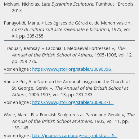
Melvani, Nicholas.
Late Byzantine Sculpture
. Turnhout : Brepols,
2013.
Panayotidi, Maria. « Les églises de Géraki et de Monemvasie »,
Corsi di cultura sull'arte ravennate e bizantina
, 1975, vol.
XII, pp. 335-355.
Traquair, Ramsay. « Laconia: I. Mediaeval Fortresses »,
The
Annual of the British School of Athens
, 1905-1906, vol. 12,
pp. 259-276.
Voir en ligne :
https://www.jstor.org/stable/30096356...
Van de Put, A. « Note on the Armorial Insignia in the Church of
St. George, Geraki »,
The Annual of the British School at
Athens
, 1906-1907, vol. 13, pp. 281-283.
Voir en ligne :
https://www.jstor.org/stable/30096371...
Wace, Alan J. B. « Frankish Sculptures at Parori and Geraki »,
The
Annual of the British School at Athens
, 1905, vol. 11, pp.
139-145.
Voir en ligne :
http://journals.cambridge.org/abstract_S...