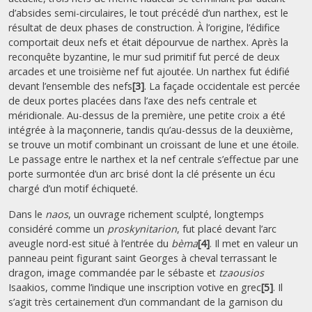
d’absides semi-circulaires, le tout précédé d’un narthex, est le
résultat de deux phases de construction.
À l’origine, l’édifice
comportait deux nefs et était dépourvue de narthex. Après la
reconquête byzantine, le mur sud primitif fut percé de deux
arcades et une troisième nef fut ajoutée. Un narthex fut édifié
devant l’ensemble des nefs
[3]
. La façade occidentale est percée
de deux portes placées dans l’axe des nefs centrale et
méridionale. Au-dessus de la première, une petite croix a été
intégrée à la maçonnerie, tandis qu’au-dessus de la deuxième,
se trouve un motif combinant un croissant de lune et une étoile.
Le passage entre le narthex et la nef centrale s’effectue par une
porte surmontée d’un arc brisé dont la clé présente un écu
chargé d’un motif échiqueté.
Dans le
naos
, un ouvrage richement sculpté, longtemps
considéré comme un
proskynitarion
, fut placé devant l’arc
aveugle nord-est situé à l’entrée du
bèma
[4]
. Il met en valeur un
panneau peint figurant saint Georges à cheval terrassant le
dragon, image commandée par le sébaste et
tzaousios
Isaakios, comme l’indique une inscription votive en grec
[5]
. Il
s’agit très certainement d’un commandant de la garnison du