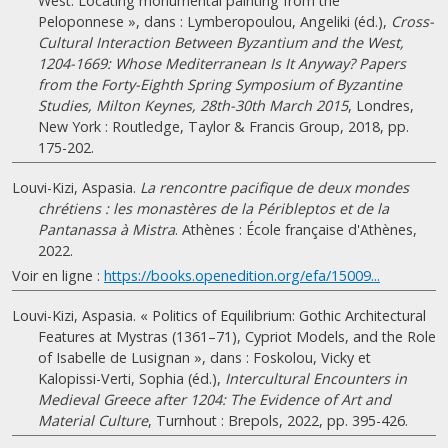
West: Locating monumental painting from the
Peloponnese », dans : Lymberopoulou, Angeliki (éd.),
Cross-
Cultural Interaction Between Byzantium and the West,
1204-1669: Whose Mediterranean Is It Anyway? Papers
from the Forty-Eighth Spring Symposium of Byzantine
Studies, Milton Keynes, 28th-30th March 2015
, Londres,
New York : Routledge, Taylor & Francis Group, 2018, pp.
175-202.
Louvi-Kizi, Aspasia.
La rencontre pacifique de deux mondes
chrétiens : les monastères de la Péribleptos et de la
Pantanassa à Mistra
. Athènes : École française d'Athènes,
2022.
Voir en ligne :
https://books.openedition.org/efa/15009...
Louvi-Kizi, Aspasia. « Politics of Equilibrium: Gothic Architectural
Features at Mystras (1361–71), Cypriot Models, and the Role
of Isabelle de Lusignan », dans : Foskolou, Vicky et
Kalopissi-Verti, Sophia (éd.),
Intercultural Encounters in
Medieval Greece after 1204: The Evidence of Art and
Material Culture
, Turnhout : Brepols, 2022, pp. 395-426.