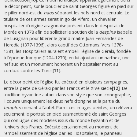
le décor peint, sur le bouclier de saint Georges figuré en pied sur
le pilier nord-est du
naos
séparant les nefs nord et centrale. Le
titulaire de ces armes serait Íñigo de Alfero, un chevalier
hospitalier d’origine aragonaise présent dans le despotat de
Morée en 1378 afin de solliciter le soutien de la
despina
Isabelle
de Lusignan pour libérer le grand maître Juan Fernàndez de
Heredia (1377-1396), alors captif des Ottomans. Vers 1378-
1381, les Hospitaliers auraient embelli l’église de Géraki, fondée
à l’époque franque (1204-1270), en lui ajoutant un narthex, une
nef sud et un monument honorant un hospitalier mort au
combat contre les Turcs
[11]
.
Le décor peint de l’église fut exécuté en plusieurs campagnes,
entre la perte de Géraki par les Francs et le XIVe siècle
[12]
. De
tradition byzantine autant dans son style que son iconographie,
il couvre uniquement les deux nefs d’origine et la partie du
templon
menant à l’autel. Parmi ces images peintes, on relèvera
seulement le portrait en pied susmentionné de saint Georges
qui conjugue des modèles issus du monde byzantin et de
l’univers des Francs. Exécuté certainement au moment de
l’embellissement de l’église par les Hospitaliers, le panneau