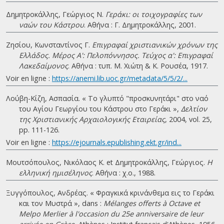
Δημητροκάλλης, Γεώργιος Ν.
Γεράκι: οι τοιχογραφίες των
ναών του Κάστρου
. Αθήνα : Γ. Δημητροκάλλης, 2001.
Ζησίου, Κωνσταντίνος Γ.
Επιγραφαί χριστιανικών χρόνων της
Ελλάδος. Μέρος Α': Πελοπόννησος. Τεύχος α': Επιγραφαί
Λακεδαίμονος
. Αθήνα : τυπ. Μ. Χιώτη & Κ. Ρουσέα, 1917.
Voir en ligne :
https://anemi.lib.uoc.gr/metadata/5/5/2/...
Λούβη-Κίζη, Ασπασία. « Το γλυπτό "προσκυνητάρι" στο ναό
του Αγίου Γεωργίου του Κάστρου στο Γεράκι »,
Δελτίον
της Χριστιανικής Αρχαιολογικής Εταιρείας
, 2004, vol. 25,
pp. 111-126.
Voir en ligne :
https://ejournals.epublishing.ekt.gr/ind...
Μουτσόπουλος, Νικόλαος Κ. et Δημητροκάλλης, Γεώργιος.
Η
ελληνική ημισέληνος
. Αθήνα : χ.ο., 1988.
Ξυγγόπουλος, Ανδρέας. « Φραγκικά κρινάνθεμα εις το Γεράκι
και τον Μυστρά », dans :
Mélanges offerts à Octave et
Melpo Merlier à l'occasion du 25e anniversaire de leur