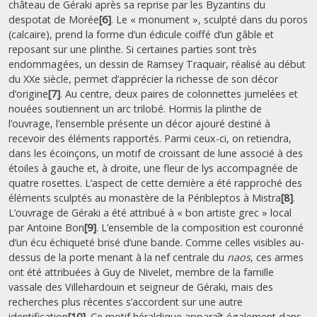
château de Géraki après sa reprise par les Byzantins du
despotat de Morée
[6]
. Le « monument », sculpté dans du poros
(calcaire), prend la forme d’un édicule coiffé d’un gâble et
reposant sur une plinthe. Si certaines parties sont très
endommagées, un dessin de Ramsey Traquair, réalisé au début
du XXe siècle, permet d’apprécier la richesse de son décor
d’origine
[7]
. Au centre, deux paires de colonnettes jumelées et
nouées soutiennent un arc trilobé. Hormis la plinthe de
l’ouvrage, l’ensemble présente un décor ajouré destiné à
recevoir des éléments rapportés. Parmi ceux-ci, on retiendra,
dans les écoinçons, un motif de croissant de lune associé à des
étoiles à gauche et, à droite, une fleur de lys accompagnée de
quatre rosettes. L’aspect de cette dernière a été rapproché des
éléments sculptés au monastère de la Péribleptos à Mistra
[8]
.
L’ouvrage de Géraki a été attribué à « bon artiste grec » local
par Antoine Bon
[9]
. L’ensemble de la composition est couronné
d’un écu échiqueté brisé d’une bande. Comme celles visibles au-
dessus de la porte menant à la nef centrale du
naos
, ces armes
ont été attribuées à Guy de Nivelet, membre de la famille
vassale des Villehardouin et seigneur de Géraki, mais des
recherches plus récentes s’accordent sur une autre
identification
[10]
. Ce motif héraldique apparaît également dans