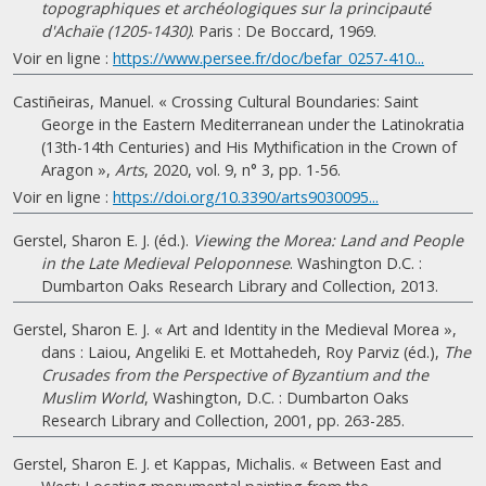
topographiques et archéologiques sur la principauté
d'Achaïe (1205-1430)
. Paris : De Boccard, 1969.
Voir en ligne :
https://www.persee.fr/doc/befar_0257-410...
Castiñeiras, Manuel. « Crossing Cultural Boundaries: Saint
George in the Eastern Mediterranean under the Latinokratia
(13th-14th Centuries) and His Mythification in the Crown of
Aragon »,
Arts
, 2020, vol. 9, n° 3, pp. 1-56.
Voir en ligne :
https://doi.org/10.3390/arts9030095...
Gerstel, Sharon E. J. (éd.).
Viewing the Morea: Land and People
in the Late Medieval Peloponnese
. Washington D.C. :
Dumbarton Oaks Research Library and Collection, 2013.
Gerstel, Sharon E. J. « Art and Identity in the Medieval Morea »,
dans : Laiou, Angeliki E. et Mottahedeh, Roy Parviz (éd.),
The
Crusades from the Perspective of Byzantium and the
Muslim World
, Washington, D.C. : Dumbarton Oaks
Research Library and Collection, 2001, pp. 263-285.
Gerstel, Sharon E. J. et Kappas, Michalis. « Between East and