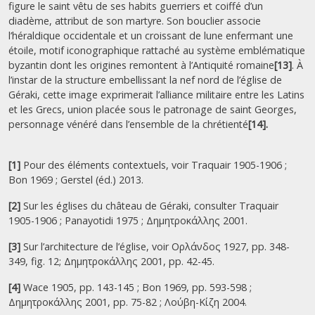
figure le saint vêtu de ses habits guerriers et coiffé d’un
diadème, attribut de son martyre. Son bouclier associe
l’héraldique occidentale et un croissant de lune enfermant une
étoile, motif iconographique rattaché au système emblématique
byzantin dont les origines remontent à l’Antiquité romaine
[13]
. À
l’instar de la structure embellissant la nef nord de l’église de
Géraki, cette image exprimerait l’alliance militaire entre les Latins
et les Grecs, union placée sous le patronage de saint Georges,
personnage vénéré dans l’ensemble de la chrétienté
[14].
[1]
Pour des éléments contextuels, voir Traquair 1905-1906 ;
Bon 1969 ; Gerstel (éd.) 2013.
[2]
Sur les églises du château de Géraki, consulter Traquair
1905-1906 ; Panayotidi 1975 ; Δημητροκάλλης 2001.
[3]
Sur l’architecture de l’église, voir Ορλάνδος 1927, pp. 348-
349, fig. 12; Δημητροκάλλης 2001, pp. 42-45.
[4]
Wace 1905, pp. 143-145 ; Bon 1969, pp. 593-598 ;
Δημητροκάλλης 2001, pp. 75-82 ; Λούβη-Κίζη 2004.