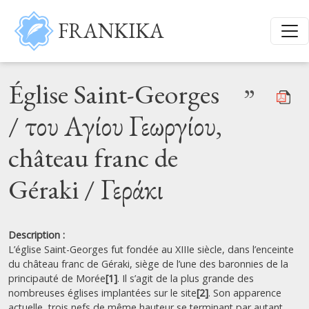
Aller au contenu principal
FRANKIKA
Église Saint-Georges
”
/ του Αγίου Γεωργίου,
château franc de
Géraki / Γεράκι
Description :
L’église Saint-Georges fut fondée au XIIIe siècle, dans l’enceinte
du château franc de Géraki, siège de l’une des baronnies de la
principauté de Morée
[1]
. Il s’agit de la plus grande des
nombreuses églises implantées sur le site
[2]
. Son apparence
actuelle, trois nefs de même hauteur se terminant par autant