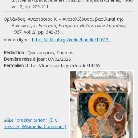
arrivée en Grèce
, Athènes : Institut français d'Athènes, 1956,
vol. 2, pp. 205-211.
Ορλάνδος, Αναστάσιος Κ. « Ανατολίζουσαι βασιλικαί της
Λακωνίας »,
Επετηρίς Εταιρείας Βυζαντινών Σπουδών
,
1927, vol. Δ’, pp. 342-351.
Voir en ligne :
https://ir.lib.uth.gr/xmlui/handle/11615...
Rédaction :
Quincampois, Thomas
Dernière mise à jour :
07/02/2026
Permalien :
https://frankika.efa.gr/fr/node/14465