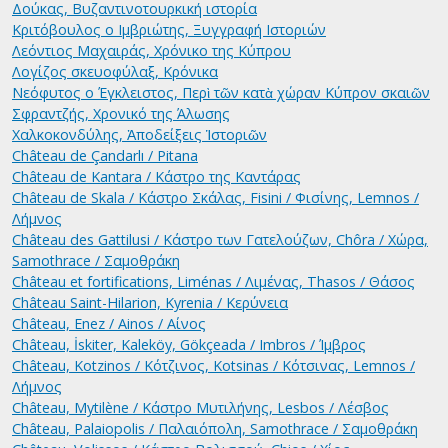
Δούκας, Βυζαντινοτουρκική ιστορία
Κριτόβουλος ο Ιμβριώτης, Ξυγγραφή Ιστοριών
Λεόντιος Μαχαιράς, Χρόνικο της Κύπρου
Λογίζος σκευοφύλαξ, Κρόνικα
Νεόφυτος ο Έγκλειστος, Περὶ τῶν κατὰ χώραν Κύπρον σκαιῶν
Σφραντζής, Χρονικό της Άλωσης
Χαλκοκονδύλης, Ἀποδείξεις Ἱστοριῶν
Château de Çandarlı / Pitana
Château de Kantara / Κάστρο της Καντάρας
Château de Skala / Κάστρο Σκάλας, Fisini / Φισίνης, Lemnos /
Λήμνος
Château des Gattilusi / Κάστρο των Γατελούζων, Chôra / Χώρα,
Samothrace / Σαμοθράκη
Château et fortifications, Liménas / Λιμένας, Thasos / Θάσος
Château Saint-Hilarion, Kyrenia / Κερύνεια
Château, Enez / Ainos / Αίνος
Château, İskiter, Kaleköy, Gökçeada / Imbros / Ίμβρος
Château, Kotzinos / Κότζινος, Kotsinas / Κότσινας, Lemnos /
Λήμνος
Château, Mytilène / Κάστρο Μυτιλήνης, Lesbos / Λέσβος
Château, Palaiopolis / Παλαιόπολη, Samothrace / Σαμοθράκη