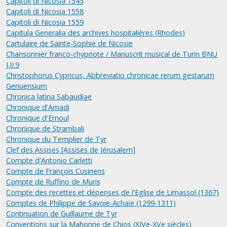
Capitoli di Nicosia 1545
Capitoli di Nicosia 1558
Capitoli di Nicosia 1559
Capitula Generalia des archives hospitalières (Rhodes)
Cartulaire de Sainte-Sophie de Nicosie
Chansonnier franco-chypriote / Manuscrit musical de Turin BNU
J.II.9
Christophorus Cypricus, Abbreviatio chronicae rerum gestarum
Genuensium
Chronica latina Sabaudiae
Chronique d'Amadi
Chronique d'Ernoul
Chronique de Strambali
Chronique du Templier de Tyr
Clef des Assises [Assises de Jérusalem]
Compte d'Antonio Carletti
Compte de François Cusinens
Compte de Ruffino de Muris
Compte des recettes et dépenses de l'Eglise de Limassol (1367)
Comptes de Philippe de Savoie-Achaïe (1299-1311)
Continuation de Guillaume de Tyr
Conventions sur la Mahonne de Chios (XIVe-XVe siècles)