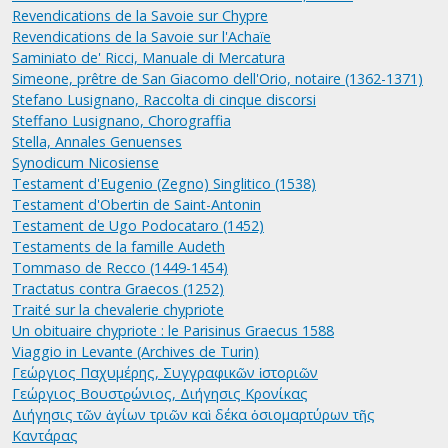
Revendications de la Savoie sur Chypre
Revendications de la Savoie sur l'Achaïe
Saminiato de' Ricci, Manuale di Mercatura
Simeone, prêtre de San Giacomo dell'Orio, notaire (1362-1371)
Stefano Lusignano, Raccolta di cinque discorsi
Steffano Lusignano, Chorograffia
Stella, Annales Genuenses
Synodicum Nicosiense
Testament d'Eugenio (Zegno) Singlitico (1538)
Testament d'Obertin de Saint-Antonin
Testament de Ugo Podocataro (1452)
Testaments de la famille Audeth
Tommaso de Recco (1449-1454)
Tractatus contra Graecos (1252)
Traité sur la chevalerie chypriote
Un obituaire chypriote : le Parisinus Graecus 1588
Viaggio in Levante (Archives de Turin)
Γεώργιος Παχυμέρης, Συγγραφικῶν ἱστοριῶν
Γεώργιος Вουστϱώνιος, Διήγησις Κρονίκας
Διήγησις τῶν ἁγίων τριῶν καὶ δέκα ὁσιομαρτύρων τῆς
Καντάρας