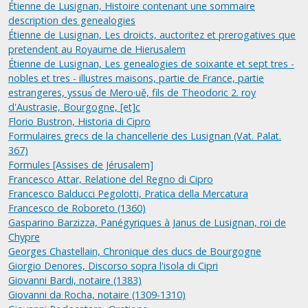
Étienne de Lusignan, Histoire contenant une sommaire
description des genealogies
Étienne de Lusignan, Les droicts, auctoritez et prerogatives que
pretendent au Royaume de Hierusalem
Étienne de Lusignan, Les genealogies de soixante et sept tres -
nobles et tres - illustres maisons, partie de France, partie
estrangeres, yssus︠ de Mero·uě, fils de Theodoric 2. roy
d'Austrasie, Bourgogne, [et]c
Florio Bustron, Historia di Cipro
Formulaires grecs de la chancellerie des Lusignan (Vat. Palat.
367)
Formules [Assises de Jérusalem]
Francesco Attar, Relatione del Regno di Cipro
Francesco Balducci Pegolotti, Pratica della Mercatura
Francesco de Roboreto (1360)
Gasparino Barzizza, Panégyriques à Janus de Lusignan, roi de
Chypre
Georges Chastellain, Chronique des ducs de Bourgogne
Giorgio Denores, Discorso sopra l'isola di Cipri
Giovanni Bardi, notaire (1383)
Giovanni da Rocha, notaire (1309-1310)