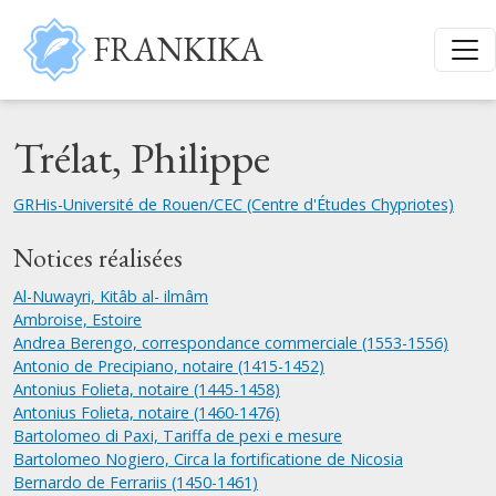
Aller au contenu principal
FRANKIKA
Trélat, Philippe
GRHis-Université de Rouen/CEC (Centre d'Études Chypriotes)
Notices réalisées
Al-Nuwayri, Kitâb al- ilmâm
Ambroise, Estoire
Andrea Berengo, correspondance commerciale (1553-1556)
Antonio de Precipiano, notaire (1415-1452)
Antonius Folieta, notaire (1445-1458)
Antonius Folieta, notaire (1460-1476)
Bartolomeo di Paxi, Tariffa de pexi e mesure
Bartolomeo Nogiero, Circa la fortificatione de Nicosia
Bernardo de Ferrariis (1450-1461)