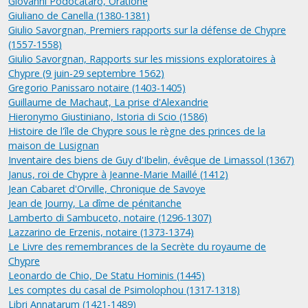
Giovanni Podocataro, Oratione
Giuliano de Canella (1380-1381)
Giulio Savorgnan, Premiers rapports sur la défense de Chypre
(1557-1558)
Giulio Savorgnan, Rapports sur les missions exploratoires à
Chypre (9 juin-29 septembre 1562)
Gregorio Panissaro notaire (1403-1405)
Guillaume de Machaut, La prise d'Alexandrie
Hieronymo Giustiniano, Istoria di Scio (1586)
Histoire de l'île de Chypre sous le règne des princes de la
maison de Lusignan
Inventaire des biens de Guy d'Ibelin, évêque de Limassol (1367)
Janus, roi de Chypre à Jeanne-Marie Maillé (1412)
Jean Cabaret d'Orville, Chronique de Savoye
Jean de Journy, La dîme de pénitanche
Lamberto di Sambuceto, notaire (1296-1307)
Lazzarino de Erzenis, notaire (1373-1374)
Le Livre des remembrances de la Secrète du royaume de
Chypre
Leonardo de Chio, De Statu Hominis (1445)
Les comptes du casal de Psimolophou (1317-1318)
Libri Annatarum (1421-1489)