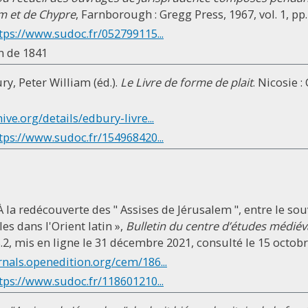
m et de Chypre
, Farnborough : Gregg Press, 1967, vol. 1, pp.
tps://www.sudoc.fr/052799115...
on de 1841
ry, Peter William (éd.).
Le Livre de forme de plait
. Nicosie 
hive.org/details/edbury-livre...
tps://www.sudoc.fr/154968420...
À la redécouverte des " Assises de Jérusalem ", entre le sou
les dans l'Orient latin »,
Bulletin du centre d’études médié
25.2, mis en ligne le 31 décembre 2021, consulté le 15 octob
rnals.openedition.org/cem/186...
tps://www.sudoc.fr/118601210...