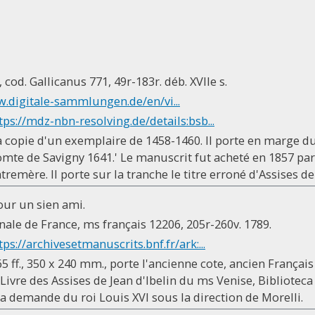
cod. Gallicanus 771, 49r-183r. déb. XVIIe s.
w.digitale-sammlungen.de/en/vi...
tps://mdz-nbn-resolving.de/details:bsb...
a copie d'un exemplaire de 1458-1460. Il porte en marge du f
mte de Savigny 1641.' Le manuscrit fut acheté en 1857 par 
tremère. Il porte sur la tranche le titre erroné d'Assises de
our un sien ami.
nale de France, ms français 12206, 205r-260v. 1789.
tps://archivesetmanuscrits.bnf.fr/ark:...
 ff., 350 x 240 mm., porte l'ancienne cote, ancien Français s
ivre des Assises de Jean d'Ibelin du ms Venise, Biblioteca
 la demande du roi Louis XVI sous la direction de Morelli.