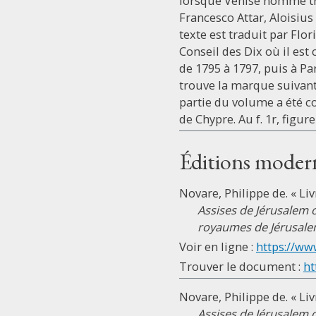
lorsque Venise nomme tr
Francesco Attar, Aloisius
texte est traduit par Flo
Conseil des Dix où il est
de 1795 à 1797, puis à Par
trouve la marque suivante
partie du volume a été c
de Chypre. Au f. 1r, figu
Éditions moder
Novare, Philippe de. « Li
Assises de Jérusalem 
royaumes de Jérusale
Voir en ligne :
https://www
Trouver le document :
ht
Novare, Philippe de. « Li
Assises de Jérusalem 