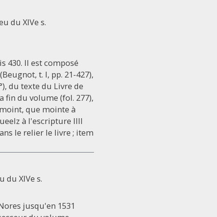
eu du XIVe s.
is 430. Il est composé
Beugnot, t. l, pp. 21-427),
v°), du texte du Livre de
a fin du volume (fol. 277),
ne moint, que mointe à
eelz à l'escripture IIII
ns le relier le livre ; item
u du XIVe s.
e Nores jusqu'en 1531