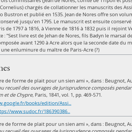
ois commissaires (Jean de Nores, comte de Tripoli et po
 Cornelius) chargés de collationner les manuscrits des Ass
rio Bustron et publié en 1535. Jean de Nores offre son volu
 conservé jusqu'en 1795. Le manuscrit est ensuite conservé
is de 1797 à 1816, à Vienne de 1816 à 1832 puis il rejoint Ve
 : "Sest livre est de Jehan de Nores, fils Badyn le marsal 
omposée avant 1290 à Acre alors que la seconde date du mil
re une enluminure du maître de Paris-Acre (?)
nes
vre de forme de plait pour un sien ami », dans : Beugnot, A
ou recueil des ouvrages de Jurisprudence composés pendant l
m et de Chypre
, Paris, 1841, vol. 1, pp. 469-571.
.google.fr/books/edition/Assi...
tps://www.sudoc.fr/186390386...
vre de forme de plait pour un sien ami », dans : Beugnot, A
ou recueil des ouvrages de Jurisprudence composés pendant l