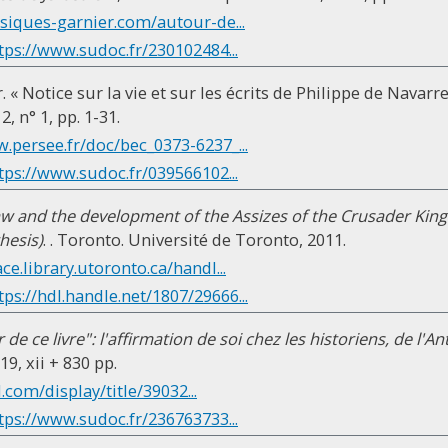
ssiques-garnier.com/autour-de...
tps://www.sudoc.fr/230102484...
« Notice sur la vie et sur les écrits de Philippe de Navarre
 2, n° 1, pp. 1-31.
w.persee.fr/doc/bec_0373-6237_...
tps://www.sudoc.fr/039566102...
aw and the development of the Assizes of the Crusader Kin
hesis)
. . Toronto. Université de Toronto, 2011.
ace.library.utoronto.ca/handl...
tps://hdl.handle.net/1807/29666...
r de ce livre": l'affirmation de soi chez les historiens, de l'A
19, xii + 830 pp.
l.com/display/title/39032...
tps://www.sudoc.fr/236763733...