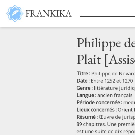
Aller au contenu principal
FRANKIKA
Philippe d
Plait [Assi
Titre :
Philippe de Novare
Date :
Entre 1252 et 1270
Genre :
littérature juridi
Langue :
ancien français
Période concernée :
médi
Lieux concernés :
Orient 
Résumé :
Œuvre de juris
89 chapitres. Une premièr
est une suite de dix répo