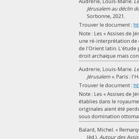
Audrerie, Louis-Marie.
Le
Jérusalem au déclin d
Sorbonne, 2021.
Trouver le document :
ht
Note : Les « Assises de J
une ré-interprétation de
de l'Orient latin. L'étud
droit archaïque mais conn
Audrerie, Louis-Marie.
Le
Jérusalem »
. Paris : l
Trouver le document :
ht
Note : Les « Assises de J
établies dans le royaume
originales aient été perd
sous domination ottomane.
Balard, Michel. « Remarq
(éd.),
Autour des Assis