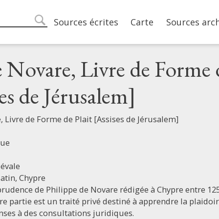
Main navigation
Sources écrites
Carte
Sources arc
search
e Novare, Livre de Forme 
ses de Jérusalem]
, Livre de Forme de Plait [Assises de Jérusalem]
que
évale
latin,
Chypre
prudence de Philippe de Novare rédigée à Chypre entre 12
e partie est un traité privé destiné à apprendre la plaidoi
nses à des consultations juridiques.