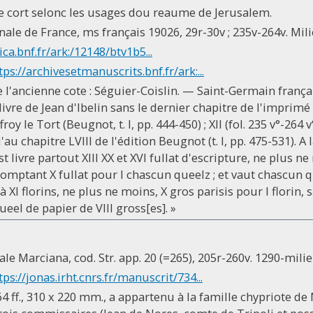
ute cort selonc les usages dou reaume de Jerusalem.
nale de France, ms français 19026, 29r-30v ; 235v-264v. Mili
ica.bnf.fr/ark:/12148/btv1b5...
tps://archivesetmanuscrits.bnf.fr/ark:...
 l'ancienne cote : Séguier-Coislin. — Saint-Germain frança
ivre de Jean d'Ibelin sans le dernier chapitre de l'imprimé (
oy le Tort (Beugnot, t. I, pp. 444-450) ; XII (fol. 235 v°-264 
u chapitre LVIII de l'édition Beugnot (t. I, pp. 475-531). A l
cest livre partout XIII XX et XVI fullat d'escripture, ne plus 
 comptant X fullat pour I chascun queelz ; et vaut chascun qu
 XI florins, ne plus ne moins, X gros parisis pour I florin, sa
queel de papier de VIII gross[es]. »
le Marciana, cod. Str. app. 20 (=265), 205r-260v. 1290-milie
tps://jonas.irht.cnrs.fr/manuscrit/734...
4 ff., 310 x 220 mm., a appartenu à la famille chypriote d