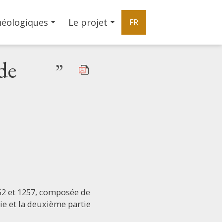
héologiques
Le projet
FR
de
”
52 et 1257, composée de
rie et la deuxième partie