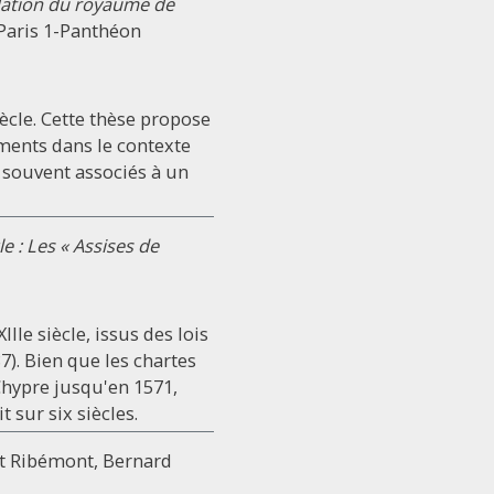
ndation du royaume de
e Paris 1-Panthéon
iècle. Cette thèse propose
ements dans le contexte
, souvent associés à un
le : Les « Assises de
IIe siècle, issus des lois
). Bien que les chartes
 Chypre jusqu'en 1571,
 sur six siècles.
et Ribémont, Bernard