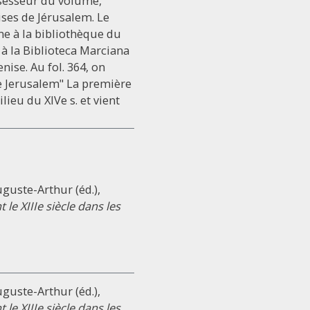
ssesseur du volume,
ises de Jérusalem. Le
me à la bibliothèque du
 à la Biblioteca Marciana
nise. Au fol. 364, on
de Jerusalem" La première
ieu du XIVe s. et vient
uguste-Arthur (éd.),
e XIIIe siècle dans les
uguste-Arthur (éd.),
e XIIIe siècle dans les