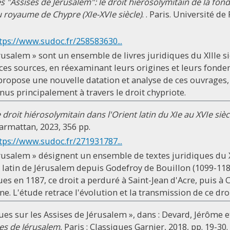
s "Assises de Jérusalem": le droit hiérosolymitain de la fo
u royaume de Chypre (XIe-XVIe siècle)
. . Paris. Université d
tps://www.sudoc.fr/258583630...
érusalem » sont un ensemble de livres juridiques du XIIIe s
 ces sources, en réexaminant leurs origines et leurs fond
e propose une nouvelle datation et analyse de ces ouvrages
us principalement à travers le droit chypriote.
 droit hiérosolymitain dans l'Orient latin du XIe au XVIe sièc
'Harmattan, 2023, 356 pp.
tps://www.sudoc.fr/271931787...
érusalem » désignent un ensemble de textes juridiques du XI
 latin de Jérusalem depuis Godefroy de Bouillon (1099-1187
ues en 1187, ce droit a perduré à Saint-Jean d'Acre, puis à
 L'étude retrace l'évolution et la transmission de ce droit
ues sur les Assises de Jérusalem », dans : Devard, Jérôme 
es de Jérusalem
, Paris : Classiques Garnier, 2018, pp. 19-30.