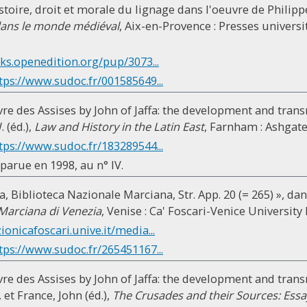
stoire, droit et morale du lignage dans l'oeuvre de Philipp
dans le monde médiéval
, Aix-en-Provence : Presses universi
oks.openedition.org/pup/3073...
tps://www.sudoc.fr/001585649...
vre des Assises by John of Jaffa: the development and transm
 (éd.),
Law and History in the Latin East
, Farnham : Ashgate
tps://www.sudoc.fr/183289544...
 parue en 1998, au n° IV.
, Biblioteca Nazionale Marciana, Str. App. 20 (= 265) », dans
 Marciana di Venezia
, Venise : Ca' Foscari-Venice University 
zionicafoscari.unive.it/media...
tps://www.sudoc.fr/265451167...
vre des Assises by John of Jaffa: the development and transm
 et France, John (éd.),
The Crusades and their Sources: Ess