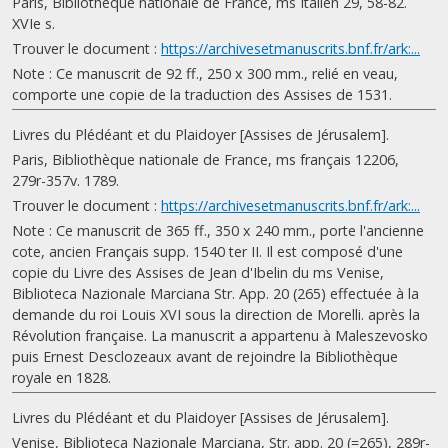
Paris, Bibliothèque nationale de France, ms Italien 29, 58-82.
XVIe s.
Trouver le document :
https://archivesetmanuscrits.bnf.fr/ark:...
Note : Ce manuscrit de 92 ff., 250 x 300 mm., relié en veau,
comporte une copie de la traduction des Assises de 1531.
Livres du Plédéant et du Plaidoyer [Assises de Jérusalem].
Paris, Bibliothèque nationale de France, ms français 12206,
279r-357v. 1789.
Trouver le document :
https://archivesetmanuscrits.bnf.fr/ark:...
Note : Ce manuscrit de 365 ff., 350 x 240 mm., porte l'ancienne
cote, ancien Français supp. 1540 ter II. Il est composé d'une
copie du Livre des Assises de Jean d'Ibelin du ms Venise,
Biblioteca Nazionale Marciana Str. App. 20 (265) effectuée à la
demande du roi Louis XVI sous la direction de Morelli. après la
Révolution française. La manuscrit a appartenu à Maleszevosko
puis Ernest Desclozeaux avant de rejoindre la Bibliothèque
royale en 1828.
Livres du Plédéant et du Plaidoyer [Assises de Jérusalem].
Venise, Biblioteca Nazionale Marciana, Str. app. 20 (=265), 289r-