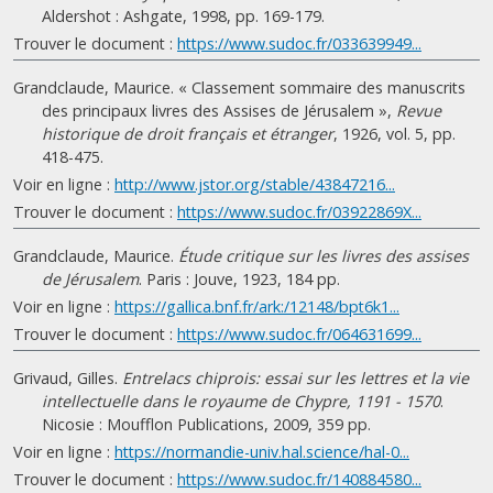
Aldershot : Ashgate, 1998, pp. 169-179.
Trouver le document :
https://www.sudoc.fr/033639949...
Grandclaude, Maurice. « Classement sommaire des manuscrits
des principaux livres des Assises de Jérusalem »,
Revue
historique de droit français et étranger
, 1926, vol. 5, pp.
418-475.
Voir en ligne :
http://www.jstor.org/stable/43847216...
Trouver le document :
https://www.sudoc.fr/03922869X...
Grandclaude, Maurice.
Étude critique sur les livres des assises
de Jérusalem
. Paris : Jouve, 1923, 184 pp.
Voir en ligne :
https://gallica.bnf.fr/ark:/12148/bpt6k1...
Trouver le document :
https://www.sudoc.fr/064631699...
Grivaud, Gilles.
Entrelacs chiprois: essai sur les lettres et la vie
intellectuelle dans le royaume de Chypre, 1191 - 1570
.
Nicosie : Moufflon Publications, 2009, 359 pp.
Voir en ligne :
https://normandie-univ.hal.science/hal-0...
Trouver le document :
https://www.sudoc.fr/140884580...