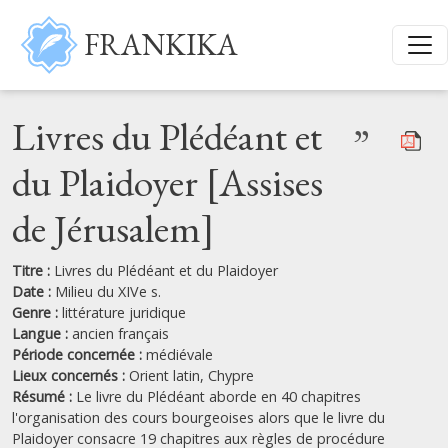
Aller au contenu principal
FRANKIKA
Livres du Plédéant et
”
du Plaidoyer [Assises
de Jérusalem]
Titre :
Livres du Plédéant et du Plaidoyer
Date :
Milieu du XIVe s.
Genre :
littérature juridique
Langue :
ancien français
Période concernée :
médiévale
Lieux concernés :
Orient latin,
Chypre
Résumé :
Le livre du Plédéant aborde en 40 chapitres
l'organisation des cours bourgeoises alors que le livre du
Plaidoyer consacre 19 chapitres aux règles de procédure