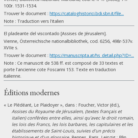
100r. 1531-1534.
Trouver le document :
https://cataloghistorici.bdi.sbn.it/file...
Note : Traduction vers l'italien
El pladeante del viscontado [Assises de Jérusalem].
Vienne, Österreichische nationalbibliothek, cod. 6256, 498r-537v.
XVIIe s.
Trouver le document :
https://manuscripta.at/hs_detail.php?ID=...
Note : Ce manuscrit de 538 ff. est composé de 33 textes et
porte l'ancienne cote Foscarini 153. Texte en traduction
italienne.
Éditions modernes
« Le Plédéant, Le Plaidoyer », dans : Foucher, Victor (éd.),
Assises du Royaume de Jérusalem, (textes français et
italien) conférées entre elles, ainsi qu'avec le droit romain,
les lois des Francs, les lois barbares, les capitulaires et les
établissements de Saint-Louis, suivies d'un précis
historique et d'un glossaire
, Rennes, Paris, Leipzig : Blin,