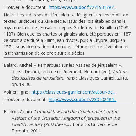
Trouver le document :
https://www.sudoc.fr/271931787...
Note : Les « Assises de Jérusalem » désignent un ensemble de
textes juridiques du XIIIe siècle, issus des lois établies dans le
royaume latin de Jérusalem depuis Godefroy de Bouillon (1099-
1187). Bien que les chartes originales aient été perdues en 1187,
ce droit a perduré à Saint-Jean d'Acre, puis à Chypre jusqu'en
1571, sous domination ottomane. L'étude retrace l'évolution et
la transmission de ce droit sur six siècles.
Balard, Michel. « Remarques sur les Assises de Jérusalem »,
dans : Devard, Jérôme et Ribémont, Bernard (éd.),
Autour
des Assises de Jérusalem
, Paris : Classiques Garnier, 2018,
pp. 19-30.
Voir en ligne :
https://classiques-garnier.com/autour-de...
Trouver le document :
https://www.sudoc.fr/230102484...
Bishop, Adam.
Criminal law and the development of the
Assizes of the Crusader Kingdom of Jerusalem in the
twelfth century (PhD thesis)
. . Toronto. Université de
Toronto, 2011.