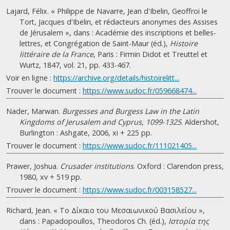
Lajard, Félix. « Philippe de Navarre, Jean d'Ibelin, Geoffroi le
Tort, Jacques d'Ibelin, et rédacteurs anonymes des Assises
de Jérusalem », dans : Académie des inscriptions et belles-
lettres, et Congrégation de Saint-Maur (éd.),
Histoire
littéraire de la France
, Paris : Firmin Didot et Treuttel et
Wurtz, 1847, vol. 21, pp. 433-467.
Voir en ligne :
https://archive.org/details/histoirelitt...
Trouver le document :
https://www.sudoc.fr/059668474...
Nader, Marwan.
Burgesses and Burgess Law in the Latin
Kingdoms of Jerusalem and Cyprus, 1099-1325
. Aldershot,
Burlington : Ashgate, 2006, xi + 225 pp.
Trouver le document :
https://www.sudoc.fr/111021405...
Prawer, Joshua.
Crusader institutions
. Oxford : Clarendon press,
1980, xv + 519 pp.
Trouver le document :
https://www.sudoc.fr/003158527...
Richard, Jean. « Το Δίκαιο του Μεσαιωνικού Βασιλείου »,
dans : Papadopoullos, Theodoros Ch. (éd.),
Ιστορία της