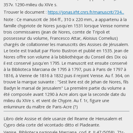
357v. 1290-milieu du XIVe s.
Trouver le document :
https://jonas.irht.cnrs.fr/manuscrit/734...
Note : Ce manuscrit de 364 ff., 310 x 220 mm., a appartenu à la
famille chypriote de Nores jusqu'en 1531 lorsque Venise nomme
trois commissaires (Jean de Nores, comte de Tripoli et
possesseur du volume, Francesco Attar, Aloisius Cornelius)
chargés de collationner les manuscrits des Assises de Jérusalem.
Le texte est traduit par Florio Bustron et publié en 1535. Jean de
Nores offre son volume à la bibliothèque du Conseil des Dix où
il est conservé jusqu'en 1795. Le manuscrit est ensuite conservé
à la Biblioteca Marciana de 1795 à 1797, puis à Paris de 1797 à
1816, à Vienne de 1816 à 1832 puis il rejoint Venise. Au f. 364, on
trouve la marque suivante : "Sest livre est de Jehan de Nores, fils
Badyn le marsal de Jerusalem" La première partie du volume a
été composée avant 1290 à Acre alors que la seconde date du
milieu du XIVe s. et vient de Chypre. Au f. 1r, figure une
enluminure du maître de Paris-Acre (?)
Libro dele Assise et dele usanze del Reame de Hierusalem et
Cypro dela corte del vicontado ditto el Pladeante.
Venise, Biblioteca nazionale Marciana, cod. it. II 47 (5058), 71r-