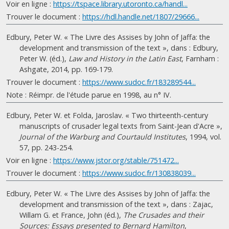
Voir en ligne :
https://tspace.library.utoronto.ca/handl...
Trouver le document :
https://hdl.handle.net/1807/29666...
Edbury, Peter W. « The Livre des Assises by John of Jaffa: the
development and transmission of the text », dans : Edbury,
Peter W. (éd.),
Law and History in the Latin East
, Farnham :
Ashgate, 2014, pp. 169-179.
Trouver le document :
https://www.sudoc.fr/183289544...
Note : Réimpr. de l'étude parue en 1998, au n° IV.
Edbury, Peter W. et Folda, Jaroslav. « Two thirteenth-century
manuscripts of crusader legal texts from Saint-Jean d'Acre »,
Journal of the Warburg and Courtauld Institutes
, 1994, vol.
57, pp. 243-254.
Voir en ligne :
https://www.jstor.org/stable/751472...
Trouver le document :
https://www.sudoc.fr/130838039...
Edbury, Peter W. « The Livre des Assises by John of Jaffa: the
development and transmission of the text », dans : Zajac,
Willam G. et France, John (éd.),
The Crusades and their
Sources: Essays presented to Bernard Hamilton
,