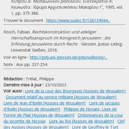
Κύπρου Δ’. Μεσαιωνικόν βασίλειον, Ενετοκρατία A’
,
Λευκωσία : Ιδρυμα Αρχιεπισκόπου Μακαρίου Γ', 1995, vol.
1, pp. 375-386.
Trouver le document :
https://www.sudoc.fr/126134944...
Rösch, Fabian.
Rechtskonstruktion und adeliger
Herrschaftsanspruch im Königreich Jerusalem : die
Erfindung Jerusalems durch Recht
. . Giessen. Justus-Liebig-
Universität Gießen, 2018.
Voir en ligne :
http://geb.uni-giessen.de/geb/volltexte/...
Note : Aux pp. 237-254.
Rédaction :
Trélat, Philippe
Dernière mise à jour :
23/10/2023
Voir aussi :
Livre de la cour des Bourgeois [Assises de Jérusalem]
Document relatif au service militaire [Assises de Jérusalem]
Livre de Jean d'Ibelin [Assises de Jérusalem]
Livre de Jacques
d'Ibelin [Assises de Jérusalem]
Philippe de Novare, Livre de
Forme de Plait [Assises de Jérusalem]
Ordonnances de la cour
du vicomte de Nicosie
Livre au Roi [Assises de Jérusalem]
Clef
des Assises [Assises de Jérusalem]
Livre de Geoffrey le Tort