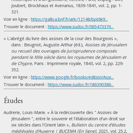
Joubert, Brockhaus et Avenarius, 1839-1841, vol. 2, pp. 1-
321.
Voir en ligne :
https://gallica.bnf.fr/ark:/12148/bpt6k9...
Trouver le document :
https://www.sudoc.fr/06547337X...
« L'abrégé du livre des assises de la cour des Bourgeois »,
dans : Beugnot, Auguste-Arthur (éd.),
Assises de Jérusalem
ou recueil des ouvrages de Jurisprudence composés
pendant le XIIIe siècle dans les royaumes de Jérusalem et
de Chypre
, Paris : Imprimerie royale, 1843, vol. 2, pp. 229-
352.
Voir en ligne :
https://www.google.fr/books/edition/Assi...
Trouver le document :
https://www.sudoc.fr/186390386...
Études
Audrerie, Louis-Marie. « À la redécouverte des " Assises de
Jérusalem ", entre le souvenir et l'élaboration d'un droit sur
six siècles dans l'Orient latin »,
Bulletin du centre d’études
médiévales d’Auxerre | BUCEMA [En ligne]
, 2021, vol. 25.2,