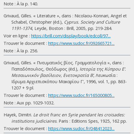
Note : À la p. 140.
Grivaud, Gilles. « Literature », dans : Nicolaou-Konnari, Angel et
Schabel, Christopher (éd.),
Cyprus. Society and Culture
1191-1374
, Leyde, Boston : Brill, 2005, pp. 219-284.
Voir en ligne :
https://brill.com/display/book/edcoll/97...
Trouver le document :
https://www.sudoc.fr/092665721...
Note : À la p. 256.
Grivaud, Gilles. « Πνευματικός βίος. Γραμματολογία », dans :
Παπαδόπουλος, Θεόδωρος (éd.),
Ιστορία της Κύπρου Ε’.
Μεσαιωνικόν βασίλειον, Ενετοκρατία Β’
, Λευκωσία :
Ιδρυμα Αρχιεπισκόπου Μακαρίου Γ', 1996, vol. 1, pp. 863-
1207 + 9 pl.
Trouver le document :
https://www.sudoc.fr/165000805...
Note : Aux pp. 1029-1032.
Hayek, Dimitri.
Le droit franc en Syrie pendant les croisades:
institutions judiciaires
. Paris : Editions Spes, 1925, 162 pp.
Trouver le document :
https://www.sudoc.fr/048412023...