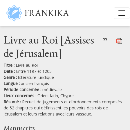
Aller au contenu principal
FRANKIKA
Livre au Roi [Assises
”
de Jérusalem]
Titre :
Livre au Roi
Date :
Entre 1197 et 1205
Genre :
littérature juridique
Langue :
ancien français
Période concernée :
médiévale
Lieux concernés :
Orient latin,
Chypre
Résumé :
Recueil de jugements et d'ordonnements composés
de 52 chapitres qui définissent les pouvoirs des rois de
Jérusalem et leurs relations avec leurs vassaux.
Manuscrits