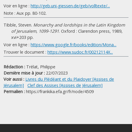
Voir en ligne :
http://geb.uni-giessen.de/geb/volltexte/...
Note : Aux pp. 80-102.
Tibble, Steven.
Monarchy and lordships in the Latin Kingdom
of Jerusalem, 1099-1291
. Oxford : Clarendon press, 1989,
xvi+203 pp.
Voir en ligne :
https://www.google.fr/books/edition/Mona...
Trouver le document :
https://www.sudoc.fr/00212114X...
Rédaction :
Trélat, Philippe
Dernière mise à jour :
22/07/2023
Voir aussi :
Livres du Plédéant et du Plaidoyer [Assises de
Jérusalem]
Clef des Assises [Assises de Jérusalem]
Permalien :
https://frankika.efa.gr/fr/node/4509