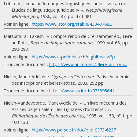
Löfstedt, Leena. « Remarques linguistiques sur le 'Livre au roi':
Etudes de linguistique juridique IV »,
Neuphilologische
Mitteilungen
, 1986, vol. 87, pp. 474-481.
Voir en ligne :
https://www.jstor.org/stable/43343768...
Matsumura, Takeshi. « Compte-rendu de Greilsammer éd., Livre
au Roi »,
Revue de linguistique romane
, 1999, vol. 63, pp.
290-293.
Voir en ligne :
https://www.e-periodica.ch/digbib/view?p...
Trouver le document :
https://www.arlima.net/il/livre_au_roi.h...
Nielen, Marie-Adélaïde.
Lignages d'Outremer
. Paris : Académie
des inscriptions et belles-lettres, 2003, 252 pp.
Trouver le document :
https://www.sudoc.fr/073395641...
Nielen-Vandevoorde, Marie-Adélaïde. « Un livre méconnu des
Assises de Jérusalem : les Lignages d’outremer. »,
Bibliothèque de l'École des chartes
, 1995, vol. 153, n° 1, pp.
103-130.
Voir en ligne :
https://www.persee.fr/doc/bec_0373-6237_...