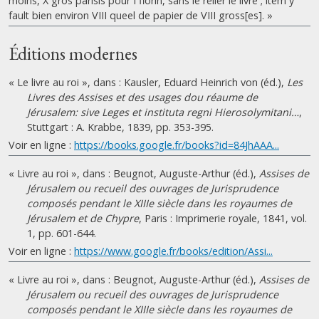
moins, X gros parisis pour I florin, sans le relier le livre ; item y
fault bien environ VIII queel de papier de VIII gross[es]. »
Éditions modernes
« Le livre au roi », dans : Kausler, Eduard Heinrich von (éd.),
Les
Livres des Assises et des usages dou réaume de
Jérusalem: sive Leges et instituta regni Hierosolymitani…
,
Stuttgart : A. Krabbe, 1839, pp. 353-395.
Voir en ligne :
https://books.google.fr/books?id=84JhAAA...
« Livre au roi », dans : Beugnot, Auguste-Arthur (éd.),
Assises de
Jérusalem ou recueil des ouvrages de Jurisprudence
composés pendant le XIIIe siècle dans les royaumes de
Jérusalem et de Chypre
, Paris : Imprimerie royale, 1841, vol.
1, pp. 601-644.
Voir en ligne :
https://www.google.fr/books/edition/Assi...
« Livre au roi », dans : Beugnot, Auguste-Arthur (éd.),
Assises de
Jérusalem ou recueil des ouvrages de Jurisprudence
composés pendant le XIIIe siècle dans les royaumes de