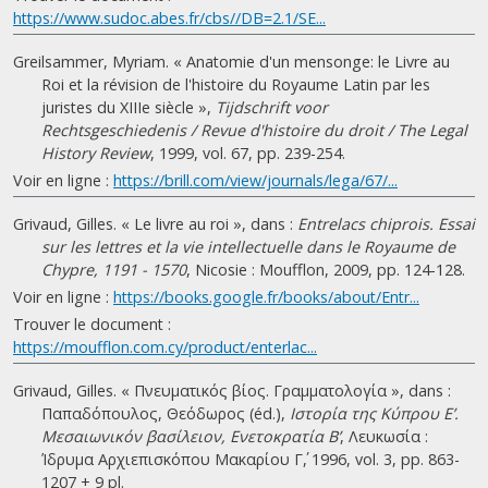
https://www.sudoc.abes.fr/cbs//DB=2.1/SE...
Greilsammer, Myriam. « Anatomie d'un mensonge: le Livre au
Roi et la révision de l'histoire du Royaume Latin par les
juristes du XIIIe siècle »,
Tijdschrift voor
Rechtsgeschiedenis / Revue d'histoire du droit / The Legal
History Review
, 1999, vol. 67, pp. 239-254.
Voir en ligne :
https://brill.com/view/journals/lega/67/...
Grivaud, Gilles. « Le livre au roi », dans :
Entrelacs chiprois. Essai
sur les lettres et la vie intellectuelle dans le Royaume de
Chypre, 1191 - 1570
, Nicosie : Moufflon, 2009, pp. 124-128.
Voir en ligne :
https://books.google.fr/books/about/Entr...
Trouver le document :
https://moufflon.com.cy/product/enterlac...
Grivaud, Gilles. « Πνευματικός βίος. Γραμματολογία », dans :
Παπαδόπουλος, Θεόδωρος (éd.),
Ιστορία της Κύπρου Ε’.
Μεσαιωνικόν βασίλειον, Ενετοκρατία Β’
, Λευκωσία :
Ίδρυμα Αρχιεπισκόπου Μακαρίου Γ΄, 1996, vol. 3, pp. 863-
1207 + 9 pl.