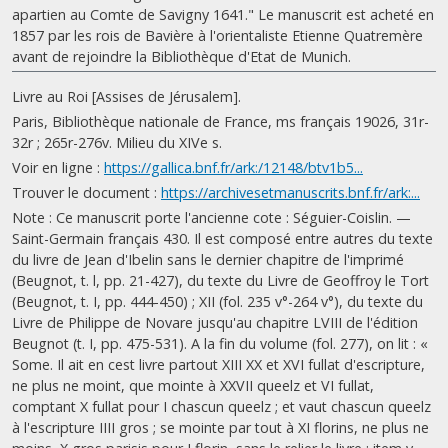
apartien au Comte de Savigny 1641." Le manuscrit est acheté en
1857 par les rois de Bavière à l'orientaliste Etienne Quatremère
avant de rejoindre la Bibliothèque d'Etat de Munich.
Livre au Roi [Assises de Jérusalem].
Paris, Bibliothèque nationale de France, ms français 19026, 31r-
32r ; 265r-276v. Milieu du XIVe s.
Voir en ligne :
https://gallica.bnf.fr/ark:/12148/btv1b5...
Trouver le document :
https://archivesetmanuscrits.bnf.fr/ark:...
Note : Ce manuscrit porte l'ancienne cote : Séguier-Coislin. —
Saint-Germain français 430. Il est composé entre autres du texte
du livre de Jean d'Ibelin sans le dernier chapitre de l'imprimé
(Beugnot, t. l, pp. 21-427), du texte du Livre de Geoffroy le Tort
(Beugnot, t. I, pp. 444-450) ; XII (fol. 235 v°-264 v°), du texte du
Livre de Philippe de Novare jusqu'au chapitre LVIII de l'édition
Beugnot (t. I, pp. 475-531). A la fin du volume (fol. 277), on lit : «
Some. Il ait en cest livre partout XIII XX et XVI fullat d'escripture,
ne plus ne moint, que mointe à XXVII queelz et VI fullat,
comptant X fullat pour I chascun queelz ; et vaut chascun queelz
à l'escripture IIII gros ; se mointe par tout à XI florins, ne plus ne