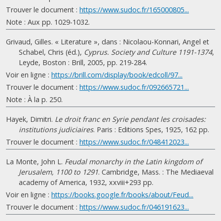
Trouver le document :
https://www.sudoc.fr/165000805...
Note : Aux pp. 1029-1032.
Grivaud, Gilles. « Literature », dans : Nicolaou-Konnari, Angel et
Schabel, Chris (éd.),
Cyprus. Society and Culture 1191-1374
,
Leyde, Boston : Brill, 2005, pp. 219-284.
Voir en ligne :
https://brill.com/display/book/edcoll/97...
Trouver le document :
https://www.sudoc.fr/092665721...
Note : À la p. 250.
Hayek, Dimitri.
Le droit franc en Syrie pendant les croisades:
institutions judiciaires
. Paris : Editions Spes, 1925, 162 pp.
Trouver le document :
https://www.sudoc.fr/048412023...
La Monte, John L.
Feudal monarchy in the Latin kingdom of
Jerusalem, 1100 to 1291
. Cambridge, Mass. : The Mediaeval
academy of America, 1932, xxviii+293 pp.
Voir en ligne :
https://books.google.fr/books/about/Feud...
Trouver le document :
https://www.sudoc.fr/046191623...