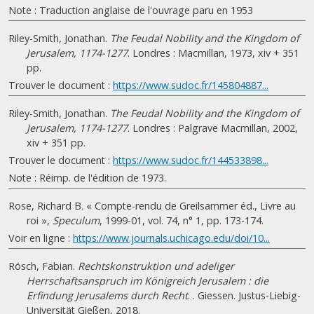
Note : Traduction anglaise de l'ouvrage paru en 1953
Riley-Smith, Jonathan.
The Feudal Nobility and the Kingdom of
Jerusalem, 1174-1277
. Londres : Macmillan, 1973, xiv + 351
pp.
Trouver le document :
https://www.sudoc.fr/145804887...
Riley-Smith, Jonathan.
The Feudal Nobility and the Kingdom of
Jerusalem, 1174-1277
. Londres : Palgrave Macmillan, 2002,
xiv + 351 pp.
Trouver le document :
https://www.sudoc.fr/144533898...
Note : Réimp. de l'édition de 1973.
Rose, Richard B. « Compte-rendu de Greilsammer éd., Livre au
roi »,
Speculum
, 1999-01, vol. 74, n° 1, pp. 173-174.
Voir en ligne :
https://www.journals.uchicago.edu/doi/10...
Rösch, Fabian.
Rechtskonstruktion und adeliger
Herrschaftsanspruch im Königreich Jerusalem : die
Erfindung Jerusalems durch Recht
. . Giessen. Justus-Liebig-
Universität Gießen, 2018.