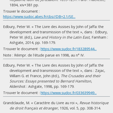
1894, xiv+381 pp.
Trouver le document :
https://www.sudoc.abes.fr/cbs//DB=2.1/SE...
Edbury, Peter W. « The Livre des Assises by John of Jaffa: the
development and transmission of the text », dans : Edbury,
Peter W. (éd.),
Law and History in the Latin East
, Farnham :
Ashgate, 2014, pp. 169-179.
Trouver le document :
https://www.sudoc.fr/183289544...
Note : Réimpr. de l'étude parue en 1998, au n° IV.
Edbury, Peter W. « The Livre des Assises by John of Jaffa: the
development and transmission of the text », dans : Zajac,
Willam G. et France, John (éd.),
The Crusades and their
Sources: Essays presented to Bernard Hamilton
,
Aldershot : Ashgate, 1998, pp. 169-179.
Trouver le document :
https://www.sudoc.fr/033639949...
Grandclaude, M. « Caractère du Livre au roi »,
Revue historique
de droit français et étranger
, 1926, vol. 5, pp. 308-314.