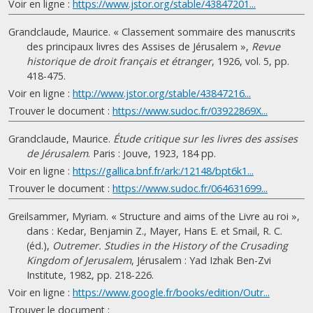
Voir en ligne :
https://www.jstor.org/stable/43847201...
Grandclaude, Maurice. « Classement sommaire des manuscrits
des principaux livres des Assises de Jérusalem »,
Revue
historique de droit français et étranger
, 1926, vol. 5, pp.
418-475.
Voir en ligne :
http://www.jstor.org/stable/43847216...
Trouver le document :
https://www.sudoc.fr/03922869X...
Grandclaude, Maurice.
Étude critique sur les livres des assises
de Jérusalem
. Paris : Jouve, 1923, 184 pp.
Voir en ligne :
https://gallica.bnf.fr/ark:/12148/bpt6k1...
Trouver le document :
https://www.sudoc.fr/064631699...
Greilsammer, Myriam. « Structure and aims of the Livre au roi »,
dans : Kedar, Benjamin Z., Mayer, Hans E. et Smail, R. C.
(éd.),
Outremer. Studies in the History of the Crusading
Kingdom of Jerusalem
, Jérusalem : Yad Izhak Ben-Zvi
Institute, 1982, pp. 218-226.
Voir en ligne :
https://www.google.fr/books/edition/Outr...
Trouver le document :