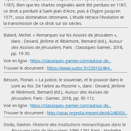
1187). Bien que les chartes originales aient été perdues en 1187,
ce droit a perduré à Saint-Jean d'Acre, puis à Chypre jusqu'en
1571, sous domination ottomane. L'étude retrace l'évolution et
la transmission de ce droit sur six siècles.
Balard, Michel. « Remarques sur les Assises de Jérusalem »,
dans : Devard, Jérôme et Ribémont, Bernard (éd.),
Autour
des Assises de Jérusalem
, Paris : Classiques Garnier, 2018,
pp. 19-30.
Voir en ligne :
https://classiques-garnier.com/autour-de...
Trouver le document :
https://www.sudoc.fr/230102484...
Besson, Florian. « La justice, le souverain, et le pouvoir dans le
Livre au Roi. De l'arbre au rhizome », dans : Devard, Jérôme
et Ribémont, Bernard (éd.),
Autour des Assises de
Jérusalem
, Paris : Garnier, 2018, pp. 95-112.
Voir en ligne :
https://classiques-garnier.com/autour-de...
Trouver le document :
http://opac.regesta-imperii.de/id/248303...
Dodu, Gaston.
Histoire des institutions monarchiques dans le
Royaume latin de Jérusalem: 1099-1291
. Paris : Hachette,