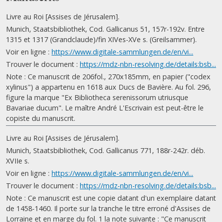
Livre au Roi [Assises de Jérusalem].
Munich, Staatsbibliothek, Cod. Gallicanus 51, 157r-192v. Entre
1315 et 1317 (Grandclaude)/fin XIVes-XVe s. (Greilsammer).
Voir en ligne :
https://www.digitale-sammlungen.de/en/vi...
Trouver le document :
https://mdz-nbn-resolving.de/details:bsb...
Note : Ce manuscrit de 206fol., 270x185mm, en papier ("codex
xylinus") a appartenu en 1618 aux Ducs de Bavière. Au fol. 296,
figure la marque "Ex Bibliotheca serenissorum utriusque
Bavariae ducum". Le maître André L'Escrivain est peut-être le
copiste du manuscrit.
Livre au Roi [Assises de Jérusalem].
Munich, Staatsbibliothek, Cod. Gallicanus 771, 188r-242r. déb.
XVIIe s.
Voir en ligne :
https://www.digitale-sammlungen.de/en/vi...
Trouver le document :
https://mdz-nbn-resolving.de/details:bsb...
Note : Ce manuscrit est une copie datant d'un exemplaire datant
de 1458-1460. Il porte sur la tranche le titre erroné d'Assises de
Lorraine et en marge du fol. 1 la note suivante : "Ce manuscrit