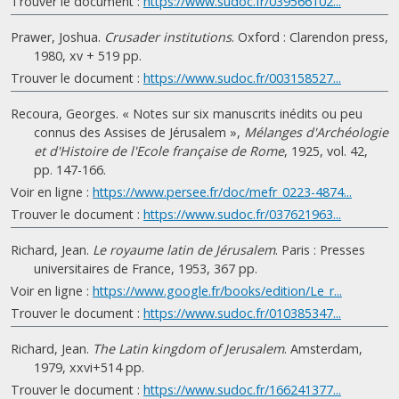
Trouver le document :
https://www.sudoc.fr/039566102...
Prawer, Joshua.
Crusader institutions
. Oxford : Clarendon press,
1980, xv + 519 pp.
Trouver le document :
https://www.sudoc.fr/003158527...
Recoura, Georges. « Notes sur six manuscrits inédits ou peu
connus des Assises de Jérusalem »,
Mélanges d'Archéologie
et d'Histoire de l'Ecole française de Rome
, 1925, vol. 42,
pp. 147-166.
Voir en ligne :
https://www.persee.fr/doc/mefr_0223-4874...
Trouver le document :
https://www.sudoc.fr/037621963...
Richard, Jean.
Le royaume latin de Jérusalem
. Paris : Presses
universitaires de France, 1953, 367 pp.
Voir en ligne :
https://www.google.fr/books/edition/Le_r...
Trouver le document :
https://www.sudoc.fr/010385347...
Richard, Jean.
The Latin kingdom of Jerusalem
. Amsterdam,
1979, xxvi+514 pp.
Trouver le document :
https://www.sudoc.fr/166241377...