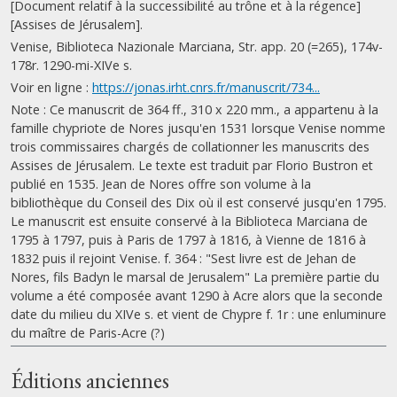
[Document relatif à la successibilité au trône et à la régence]
[Assises de Jérusalem].
Venise, Biblioteca Nazionale Marciana, Str. app. 20 (=265), 174v-
178r. 1290-mi-XIVe s.
Voir en ligne :
https://jonas.irht.cnrs.fr/manuscrit/734...
Note : Ce manuscrit de 364 ff., 310 x 220 mm., a appartenu à la
famille chypriote de Nores jusqu'en 1531 lorsque Venise nomme
trois commissaires chargés de collationner les manuscrits des
Assises de Jérusalem. Le texte est traduit par Florio Bustron et
publié en 1535. Jean de Nores offre son volume à la
bibliothèque du Conseil des Dix où il est conservé jusqu'en 1795.
Le manuscrit est ensuite conservé à la Biblioteca Marciana de
1795 à 1797, puis à Paris de 1797 à 1816, à Vienne de 1816 à
1832 puis il rejoint Venise. f. 364 : "Sest livre est de Jehan de
Nores, fils Badyn le marsal de Jerusalem" La première partie du
volume a été composée avant 1290 à Acre alors que la seconde
date du milieu du XIVe s. et vient de Chypre f. 1r : une enluminure
du maître de Paris-Acre (?)
Éditions anciennes