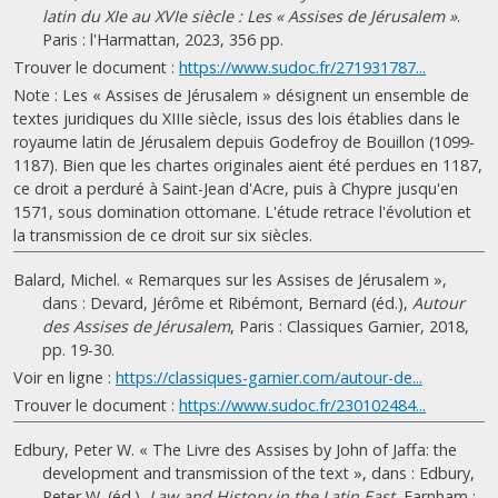
latin du XIe au XVIe siècle : Les « Assises de Jérusalem »
.
Paris : l'Harmattan, 2023, 356 pp.
Trouver le document :
https://www.sudoc.fr/271931787...
Note : Les « Assises de Jérusalem » désignent un ensemble de
textes juridiques du XIIIe siècle, issus des lois établies dans le
royaume latin de Jérusalem depuis Godefroy de Bouillon (1099-
1187). Bien que les chartes originales aient été perdues en 1187,
ce droit a perduré à Saint-Jean d'Acre, puis à Chypre jusqu'en
1571, sous domination ottomane. L'étude retrace l'évolution et
la transmission de ce droit sur six siècles.
Balard, Michel. « Remarques sur les Assises de Jérusalem »,
dans : Devard, Jérôme et Ribémont, Bernard (éd.),
Autour
des Assises de Jérusalem
, Paris : Classiques Garnier, 2018,
pp. 19-30.
Voir en ligne :
https://classiques-garnier.com/autour-de...
Trouver le document :
https://www.sudoc.fr/230102484...
Edbury, Peter W. « The Livre des Assises by John of Jaffa: the
development and transmission of the text », dans : Edbury,
Peter W. (éd.),
Law and History in the Latin East
, Farnham :