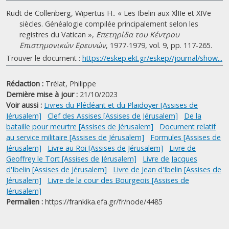
Rudt de Collenberg, Wipertus H.. « Les Ibelin aux XlIIe et XIVe
siècles. Généalogie compilée principalement selon les
registres du Vatican »,
Επετηρίδα του Κέντρου
Επιστημονικών Ερευνών
, 1977-1979, vol. 9, pp. 117-265.
Trouver le document :
https://eskep.ekt.gr/eskep//journal/show...
Rédaction :
Trélat, Philippe
Dernière mise à jour :
21/10/2023
Voir aussi :
Livres du Plédéant et du Plaidoyer [Assises de
Jérusalem]
Clef des Assises [Assises de Jérusalem]
De la
bataille pour meurtre [Assises de Jérusalem]
Document relatif
au service militaire [Assises de Jérusalem]
Formules [Assises de
Jérusalem]
Livre au Roi [Assises de Jérusalem]
Livre de
Geoffrey le Tort [Assises de Jérusalem]
Livre de Jacques
d'Ibelin [Assises de Jérusalem]
Livre de Jean d'Ibelin [Assises de
Jérusalem]
Livre de la cour des Bourgeois [Assises de
Jérusalem]
Permalien :
https://frankika.efa.gr/fr/node/4485