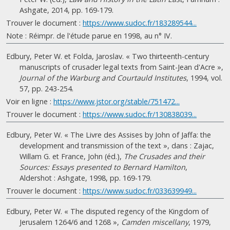
Ashgate, 2014, pp. 169-179.
Trouver le document :
https://www.sudoc.fr/183289544...
Note : Réimpr. de l'étude parue en 1998, au n° IV.
Edbury, Peter W. et Folda, Jaroslav. « Two thirteenth-century
manuscripts of crusader legal texts from Saint-Jean d'Acre »,
Journal of the Warburg and Courtauld Institutes
, 1994, vol.
57, pp. 243-254.
Voir en ligne :
https://www.jstor.org/stable/751472...
Trouver le document :
https://www.sudoc.fr/130838039...
Edbury, Peter W. « The Livre des Assises by John of Jaffa: the
development and transmission of the text », dans : Zajac,
Willam G. et France, John (éd.),
The Crusades and their
Sources: Essays presented to Bernard Hamilton
,
Aldershot : Ashgate, 1998, pp. 169-179.
Trouver le document :
https://www.sudoc.fr/033639949...
Edbury, Peter W. « The disputed regency of the Kingdom of
Jerusalem 1264/6 and 1268 »,
Camden miscellany
, 1979,