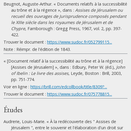
Beugnot, Auguste-Arthur. « Documents relatifs à la successibilité
au trône et à la régence », dans :
Assises de Jérusalem ou
recueil des ouvrages de Jurisprudence composés pendant
le XIIIe siècle dans les royaumes de Jérusalem et de
Chypre
, Farnborough : Gregg Press, 1967, vol. 2, pp. 397-
422.
Trouver le document :
https://www.sudoc.fr/052799115...
Note : Réimpr. de l'édition de 1843.
« [Document relatif à la successibilité au trône et à la régence]
[Assises de Jérusalem] », dans : Edbury, Peter W. (éd.),
John
of Ibelin : Le livre des assises
, Leyde, Boston : Brill, 2003,
pp. 751-774.
Voir en ligne :
https://brill.com/edcollbook/title/8309?...
Trouver le document :
https://www.sudoc.fr/075778815...
Études
Audrerie, Louis-Marie. « À la redécouverte des " Assises de
Jérusalem ", entre le souvenir et l'élaboration d'un droit sur