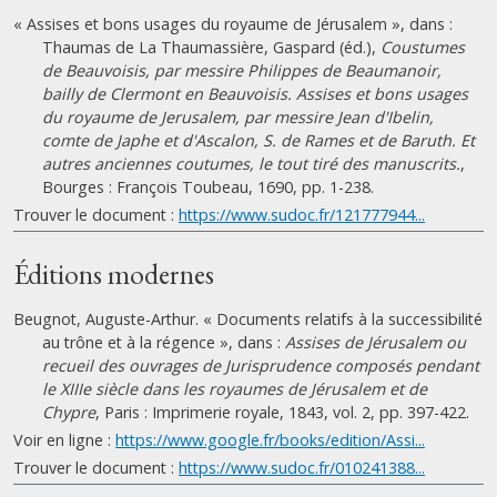
« Assises et bons usages du royaume de Jérusalem », dans :
Thaumas de La Thaumassière, Gaspard (éd.),
Coustumes
de Beauvoisis, par messire Philippes de Beaumanoir,
bailly de Clermont en Beauvoisis. Assises et bons usages
du royaume de Jerusalem, par messire Jean d'Ibelin,
comte de Japhe et d'Ascalon, S. de Rames et de Baruth. Et
autres anciennes coutumes, le tout tiré des manuscrits.
,
Bourges : François Toubeau, 1690, pp. 1-238.
Trouver le document :
https://www.sudoc.fr/121777944...
Éditions modernes
Beugnot, Auguste-Arthur. « Documents relatifs à la successibilité
au trône et à la régence », dans :
Assises de Jérusalem ou
recueil des ouvrages de Jurisprudence composés pendant
le XIIIe siècle dans les royaumes de Jérusalem et de
Chypre
, Paris : Imprimerie royale, 1843, vol. 2, pp. 397-422.
Voir en ligne :
https://www.google.fr/books/edition/Assi...
Trouver le document :
https://www.sudoc.fr/010241388...