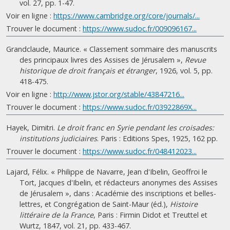
vol. 27, pp. 1-47.
Voir en ligne :
https://www.cambridge.org/core/journals/...
Trouver le document :
https://www.sudoc.fr/009096167...
Grandclaude, Maurice. « Classement sommaire des manuscrits
des principaux livres des Assises de Jérusalem »,
Revue
historique de droit français et étranger
, 1926, vol. 5, pp.
418-475.
Voir en ligne :
http://www.jstor.org/stable/43847216...
Trouver le document :
https://www.sudoc.fr/03922869X...
Hayek, Dimitri.
Le droit franc en Syrie pendant les croisades:
institutions judiciaires
. Paris : Editions Spes, 1925, 162 pp.
Trouver le document :
https://www.sudoc.fr/048412023...
Lajard, Félix. « Philippe de Navarre, Jean d'Ibelin, Geoffroi le
Tort, Jacques d'Ibelin, et rédacteurs anonymes des Assises
de Jérusalem », dans : Académie des inscriptions et belles-
lettres, et Congrégation de Saint-Maur (éd.),
Histoire
littéraire de la France
, Paris : Firmin Didot et Treuttel et
Wurtz, 1847, vol. 21, pp. 433-467.