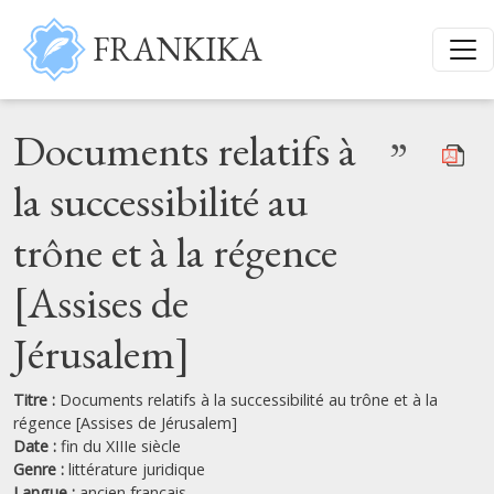
Aller au contenu principal
FRANKIKA
Documents relatifs à
”
la successibilité au
trône et à la régence
[Assises de
Jérusalem]
Titre :
Documents relatifs à la successibilité au trône et à la
régence [Assises de Jérusalem]
Date :
fin du XIIIe siècle
Genre :
littérature juridique
Langue :
ancien français