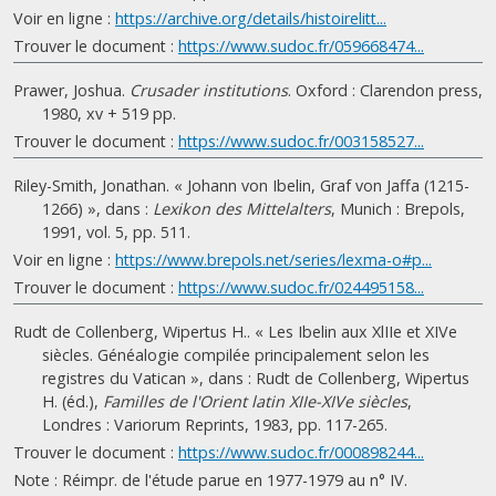
Voir en ligne :
https://archive.org/details/histoirelitt...
Trouver le document :
https://www.sudoc.fr/059668474...
Prawer, Joshua.
Crusader institutions
. Oxford : Clarendon press,
1980, xv + 519 pp.
Trouver le document :
https://www.sudoc.fr/003158527...
Riley-Smith, Jonathan. « Johann von Ibelin, Graf von Jaffa (1215-
1266) », dans :
Lexikon des Mittelalters
, Munich : Brepols,
1991, vol. 5, pp. 511.
Voir en ligne :
https://www.brepols.net/series/lexma-o#p...
Trouver le document :
https://www.sudoc.fr/024495158...
Rudt de Collenberg, Wipertus H.. « Les Ibelin aux XlIIe et XIVe
siècles. Généalogie compilée principalement selon les
registres du Vatican », dans : Rudt de Collenberg, Wipertus
H. (éd.),
Familles de l'Orient latin XIIe-XIVe siècles
,
Londres : Variorum Reprints, 1983, pp. 117-265.
Trouver le document :
https://www.sudoc.fr/000898244...
Note : Réimpr. de l'étude parue en 1977-1979 au n° IV.