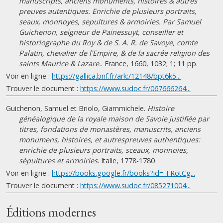
manuscripts, anciens monuments, histoires & autres
preuves autentiques. Enrichie de plusieurs portraits,
seaux, monnoyes, sepultures & armoiries. Par Samuel
Guichenon, seigneur de Painessuyt, conseiller et
historiographe du Roy & de S. A. R. de Savoye, comte
Palatin, chevalier de l'Empire, & de la sacrée religion des
saints Maurice & Lazare.
. France, 1660, 1032; 1; 11 pp.
Voir en ligne :
https://gallica.bnf.fr/ark:/12148/bpt6k5...
Trouver le document :
https://www.sudoc.fr/067666264...
Guichenon, Samuel et Briolo, Giammichele.
Histoire
généalogique de la royale maison de Savoie justifiée par
titres, fondations de monastères, manuscrits, anciens
monumens, histoires, et autrespreuves authentiques:
enrichie de plusieurs portraits, sceaux, monnoies,
sépultures et armoiries
. Italie, 1778-1780
Voir en ligne :
https://books.google.fr/books?id=_FRotCg...
Trouver le document :
https://www.sudoc.fr/085271004...
Éditions modernes