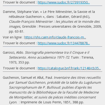
Trouver le document :
https://www.sudoc.fr/273919350...
Damme, Stéphane Van. « Le Père Ménestrier, la Savoie et la
nébuleuse Guichenon », dans : Sabatier, Gérard (éd.),
Claude-François Ménestrier : les jésuites et le monde des
images
, Grenoble : Presses universitaires de Grenoble, 2009,
pp. 63-81.
Voir en ligne :
https://shs.cairn.info/claude-francois-m...
Trouver le document :
https://www.sudoc.fr/134478878...
Garosci, Aldo.
Storiografia piemontese tra il Cinque e il
Settecento. Anno accademico 1971-72
. Turin : Tirrenia,
1973, 353 pp.
Trouver le document :
https://catalogue.bnf.fr/ark:/12148/cb35...
Guichenon, Samuel et Allut, Paul.
Inventaire des titres recueillis
par Samuel Guichenon, précédé de la table du Lugdunum
Sacroprophanum de P. Bullioud: publies d'après les
manuscrits de la Bibliothèque de la Faculté de Medecine
de Montpellier, et suivis de piéces inédites concernant
Lyon
. : Imprimerie de Louis Perrin, 1851, 388 pp.