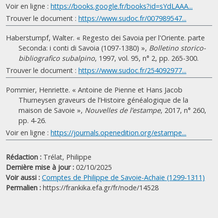
Voir en ligne :
https://books.google.fr/books?id=sYdLAAA...
Trouver le document :
https://www.sudoc.fr/007989547...
Haberstumpf, Walter. « Regesto dei Savoia per l'Oriente. parte
Seconda: i conti di Savoia (1097-1380) »,
Bolletino storico-
bibliografico subalpino
, 1997, vol. 95, n° 2, pp. 265-300.
Trouver le document :
https://www.sudoc.fr/254092977...
Pommier, Henriette. « Antoine de Pienne et Hans Jacob
Thurneysen graveurs de l’Histoire généalogique de la
maison de Savoie »,
Nouvelles de l’estampe
, 2017, n° 260,
pp. 4-26.
Voir en ligne :
https://journals.openedition.org/estampe...
Rédaction :
Trélat, Philippe
Dernière mise à jour :
02/10/2025
Voir aussi :
Comptes de Philippe de Savoie-Achaïe (1299-1311)
Permalien :
https://frankika.efa.gr/fr/node/14528