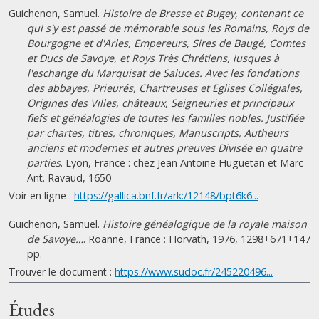
Guichenon, Samuel.
Histoire de Bresse et Bugey, contenant ce
qui s'y est passé de mémorable sous les Romains, Roys de
Bourgogne et d'Arles, Empereurs, Sires de Baugé, Comtes
et Ducs de Savoye, et Roys Très Chrétiens, iusques à
l'eschange du Marquisat de Saluces. Avec les fondations
des abbayes, Prieurés, Chartreuses et Eglises Collégiales,
Origines des Villes, châteaux, Seigneuries et principaux
fiefs et généalogies de toutes les familles nobles. Justifiée
par chartes, titres, chroniques, Manuscripts, Autheurs
anciens et modernes et autres preuves Divisée en quatre
parties
. Lyon, France : chez Jean Antoine Huguetan et Marc
Ant. Ravaud, 1650
Voir en ligne :
https://gallica.bnf.fr/ark:/12148/bpt6k6...
Guichenon, Samuel.
Histoire généalogique de la royale maison
de Savoye…
. Roanne, France : Horvath, 1976, 1298+671+147
pp.
Trouver le document :
https://www.sudoc.fr/245220496...
Études