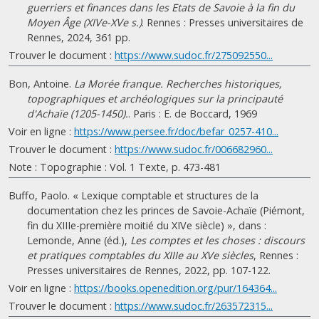
guerriers et finances dans les Etats de Savoie à la fin du
Moyen Âge (XIVe-XVe s.)
. Rennes : Presses universitaires de
Rennes, 2024, 361 pp.
Trouver le document :
https://www.sudoc.fr/275092550...
Bon, Antoine.
La Morée franque. Recherches historiques,
topographiques et archéologiques sur la principauté
d'Achaïe (1205-1450).
. Paris : E. de Boccard, 1969
Voir en ligne :
https://www.persee.fr/doc/befar_0257-410...
Trouver le document :
https://www.sudoc.fr/006682960...
Note : Topographie : Vol. 1 Texte, p. 473-481
Buffo, Paolo. « Lexique comptable et structures de la
documentation chez les princes de Savoie-Achaïe (Piémont,
fin du XIIIe-première moitié du XIVe siècle) », dans :
Lemonde, Anne (éd.),
Les comptes et les choses : discours
et pratiques comptables du XIIIe au XVe siècles
, Rennes :
Presses universitaires de Rennes, 2022, pp. 107-122.
Voir en ligne :
https://books.openedition.org/pur/164364...
Trouver le document :
https://www.sudoc.fr/263572315...