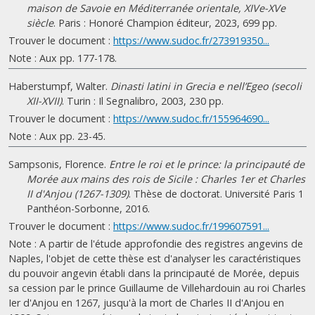
maison de Savoie en Méditerranée orientale, XIVe-XVe
siècle
. Paris : Honoré Champion éditeur, 2023, 699 pp.
Trouver le document :
https://www.sudoc.fr/273919350...
Note : Aux pp. 177-178.
Haberstumpf, Walter.
Dinasti latini in Grecia e nell’Egeo (secoli
XII-XVII)
. Turin : Il Segnalibro, 2003, 230 pp.
Trouver le document :
https://www.sudoc.fr/155964690...
Note : Aux pp. 23-45.
Sampsonis, Florence.
Entre le roi et le prince: la principauté de
Morée aux mains des rois de Sicile : Charles 1er et Charles
II d'Anjou (1267-1309)
. Thèse de doctorat. Université Paris 1
Panthéon-Sorbonne, 2016.
Trouver le document :
https://www.sudoc.fr/199607591...
Note : A partir de l'étude approfondie des registres angevins de
Naples, l'objet de cette thèse est d'analyser les caractéristiques
du pouvoir angevin établi dans la principauté de Morée, depuis
sa cession par le prince Guillaume de Villehardouin au roi Charles
Ier d'Anjou en 1267, jusqu'à la mort de Charles II d'Anjou en