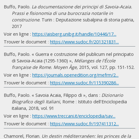
Buffo, Paolo.
La documentazione dei principi di Savoia-Acaia.
Prassi e fisionomia di una burocrazia notarile in
construzione
. Turin : Deputazione subalpina di storia patria,
2017
Voir en ligne :
https://aisberg.unibg.it/handle/10446/17...
Trouver le document :
https://www.sudoc.fr/201321831...
Buffo, Paolo. « Guerra e costruzione del publicum nel principato
di Savoia-Acaia (1295-1360) »,
Mélanges de l'École
française de Rome. Moyen Âge
, 2015, vol. 127, pp. 151-152.
Voir en ligne :
https://journals.openedition.org/mefrm/2...
Trouver le document :
https://www.sudoc.fr/115390286...
Buffo, Paolo. « Savoia Acaia, Filippo di », dans :
Dizionario
Biografico degli Italiani
, Rome : Istituto dell'Enciclopedia
italiana, 2018, vol. 91
Voir en ligne :
https://www.treccani.it/enciclopedia/sav...
Trouver le document :
https://www.sudoc.fr/197411312...
Chamorel, Florian.
Un destin méditerranéen: les princes de la