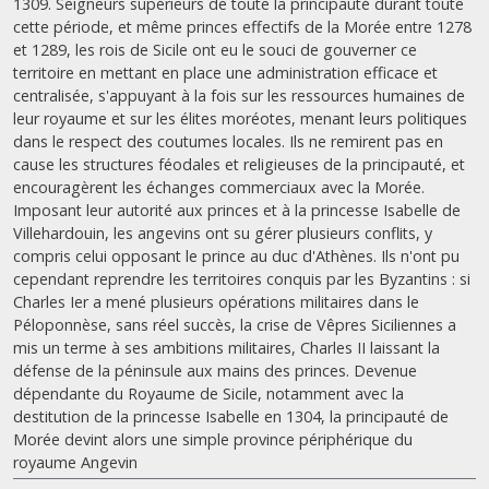
1309. Seigneurs supérieurs de toute la principauté durant toute
cette période, et même princes effectifs de la Morée entre 1278
et 1289, les rois de Sicile ont eu le souci de gouverner ce
territoire en mettant en place une administration efficace et
centralisée, s'appuyant à la fois sur les ressources humaines de
leur royaume et sur les élites moréotes, menant leurs politiques
dans le respect des coutumes locales. Ils ne remirent pas en
cause les structures féodales et religieuses de la principauté, et
encouragèrent les échanges commerciaux avec la Morée.
Imposant leur autorité aux princes et à la princesse Isabelle de
Villehardouin, les angevins ont su gérer plusieurs conflits, y
compris celui opposant le prince au duc d'Athènes. Ils n'ont pu
cependant reprendre les territoires conquis par les Byzantins : si
Charles Ier a mené plusieurs opérations militaires dans le
Péloponnèse, sans réel succès, la crise de Vêpres Siciliennes a
mis un terme à ses ambitions militaires, Charles II laissant la
défense de la péninsule aux mains des princes. Devenue
dépendante du Royaume de Sicile, notamment avec la
destitution de la princesse Isabelle en 1304, la principauté de
Morée devint alors une simple province périphérique du
royaume Angevin