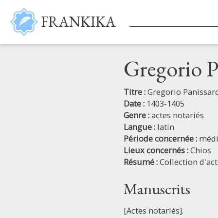
Aller au contenu principal
FRANKIKA
Gregorio P
Titre :
Gregorio Panissaro
Date :
1403-1405
Genre :
actes notariés
Langue :
latin
Période concernée :
médi
Lieux concernés :
Chios
Résumé :
Collection d'ac
Manuscrits
[Actes notariés].