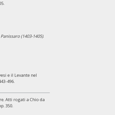
05.
o Panissaro (1403-1405)
.
si e il Levante nel
 443-496.
. Atti rogati a Chio da
pp. 350.