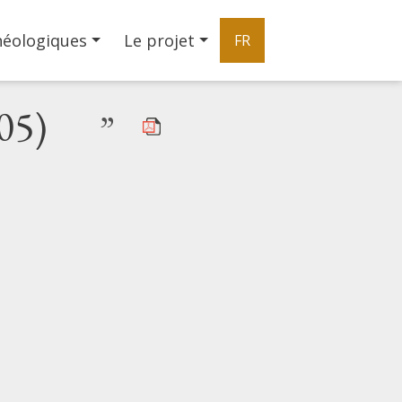
héologiques
Le projet
FR
05)
”