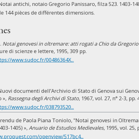
Notai antichi, notaio Gregorio Panissaro, filza 523. 1403-14
e 144 pièces de différentes dimensions.
nes
).
Notai genovesi in oltremare: atti rogati a Chio da Gregori
re di scienze e lettere, 1995, 309 pp.
tps://www.sudoc.fr/00486364X...
uovi documenti dell’Archivio di Stato di Genova sui Genove
 »,
Rassegna degli Archivi di Stato
, 1967, vol. 27, n° 2-3, pp.
tps://www.sudoc.fr/038793520...
rendu de Paola Piana Toniolo, "Notai genovesi in Oltremare
403-1405) »,
Anuario de Estudios Medievales
, 1995, vol. 25, 
w.proquest.com/openview/517bc4...