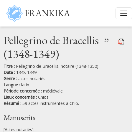
Aller au contenu principal
FRANKIKA
Pellegrino de Bracellis
”
(1348-1349)
Titre :
Pellegrino de Bracellis, notaire (1348-1350)
Date :
1348-1349
Genre :
actes notariés
Langue :
latin
Période concernée :
médiévale
Lieux concernés :
Chios
Résumé :
59 actes instrumentés à Chio.
Manuscrits
[Actes notariés].