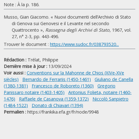
Note : À la p. 186.
Musso, Gian Giacomo. « Nuovi documenti dell’Archivio di Stato
di Genova sui Genovesi e il Levante nel secondo
Quattrocento »,
Rassegna degli Archivi di Stato
, 1967, vol.
27, n° 2-3, pp. 443-496.
Trouver le document :
https://www.sudoc.fr/038793520...
Rédaction :
Trélat, Philippe
Dernière mise à jour :
13/09/2024
Voir aussi :
Conventions sur la Mahonne de Chios (XIVe-XVe
siècles)
Bernardo de Ferrariis (1450-1461)
Giuliano de Canella
(1380-1381)
Francesco de Roboreto (1360)
Gregorio
Panissaro notaire (1403-1405)
Antonius Folieta, notaire (1460-
1476)
Raffaele de Casanova (1359-1372)
Niccolò Sanpietro
(1484-1522)
Donato di Chiavari (1394)
Permalien :
https://frankika.efa.gr/fr/node/9948