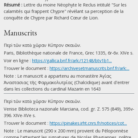
Résumé :
Lettre du moine Néophyte le Reclus intitulé "Sur les
calamités qui frappent Chypre" révélant sa perception de la
conquête de Chypre par Richard Cœur de Lion.
Manuscrits
Περὶ τῶν κατὰ χῶραν Κύπρον σκαιῶν.
Paris, Bibliothèque nationale de France, Grec 1335, 6r-6v. XIVe s.
Voir en ligne :
https://gallica.bnf.fr/ark:/12148/btv1b1...
Trouver le document :
https://archivesetmanuscrits.bnf.fr/ark:...
Note : Le manuscrit a appartenu au monastère Ἁγίας
Ἀναστασιας τῆς Φαρμακολυτρίας (Chalcidique) avant d'entrer
dans les collections du cardinal Mazarin en 1643
Περὶ τῶν κατὰ χῶραν Κύπρον σκαιῶν.
Venise Biblioteca nazionale Marciana, cod. gr. Z. 575 (849), 395v-
396. XIVe-XVe s.
Trouver le document :
https://pinakes.irht.cnrs.fr/notices/cot...
Note : Le manuscrit (290 x 200 mm) provient du Péloponnèse
comme l'attestent les signatures de Nicolas Phagiannes, prêtre