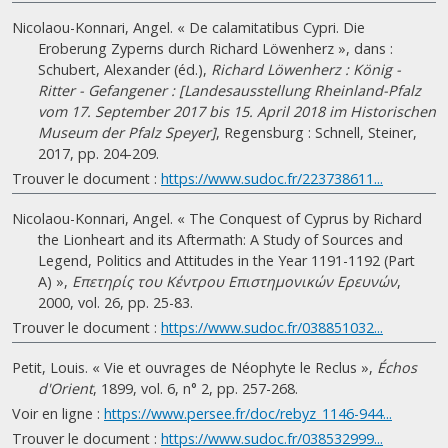
Nicolaou-Konnari, Angel. « De calamitatibus Cypri. Die
Eroberung Zyperns durch Richard Löwenherz », dans :
Schubert, Alexander (éd.),
Richard Löwenherz : König -
Ritter - Gefangener : [Landesausstellung Rheinland-Pfalz
vom 17. September 2017 bis 15. April 2018 im Historischen
Museum der Pfalz Speyer]
, Regensburg : Schnell, Steiner,
2017, pp. 204-209.
Trouver le document :
https://www.sudoc.fr/223738611...
Nicolaou-Konnari, Angel. « The Conquest of Cyprus by Richard
the Lionheart and its Aftermath: A Study of Sources and
Legend, Politics and Attitudes in the Year 1191-1192 (Part
A) »,
Επετηρίς του Κέντρου Επιστημονικών Ερευνών
,
2000, vol. 26, pp. 25-83.
Trouver le document :
https://www.sudoc.fr/038851032...
Petit, Louis. « Vie et ouvrages de Néophyte le Reclus »,
Échos
d'Orient
, 1899, vol. 6, n° 2, pp. 257-268.
Voir en ligne :
https://www.persee.fr/doc/rebyz_1146-944...
Trouver le document :
https://www.sudoc.fr/038532999...