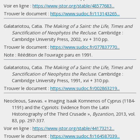
Voir en ligne :
https://www.jstor.org/stable/48577683...
Trouver le document :
https://www.sudoc.fr/113143265...
Galatariotou, Catia.
The Making of a Saint: the Life, Times and
Sanctification of Neophytos the Recluse
. Cambridge :
Cambridge University Press, 2002, xv + 310 pp.
Trouver le document :
https://www.sudoc.fr/077837770...
Note : Réédition de l'ouvrage paru en 1991.
Galatariotou, Catia.
The Making of a Saint: the Life, Times and
Sanctification of Neophytos the Recluse
. Cambridge :
Cambridge University Press, 1991, xvi + 310 pp.
Trouver le document :
https://www.sudoc.fr/002863219...
Neocleous, Savvas. « Imaging Isaak Komnenos of Cyprus (1184-
1191) and the Cypriots: Evidence from the Latin
Historiography of the Third Crusade »,
Byzantion
, 2013, vol.
83, pp. 297-337.
Voir en ligne :
https://www.jstor.org/stable/44173212...
Trouver le document :
https://www.sudoc.fr/164587039...