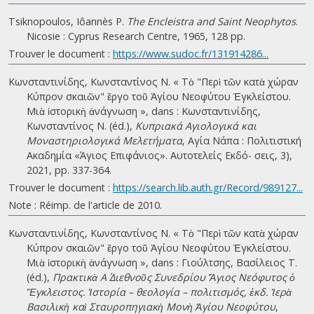
Tsiknopoulos, Iôannès P.
The Encleistra and Saint Neophytos
.
Nicosie : Cyprus Research Centre, 1965, 128 pp.
Trouver le document :
https://www.sudoc.fr/131914286...
Κωνσταντινίδης, Κωνσταντίνος Ν. « Τὸ "Περὶ τῶν κατὰ χώραν
Κύπρον σκαιῶν" ἔργο τοῦ Ἁγίου Νεοφύτου Ἐγκλείστου.
Μιὰ ἱστορικὴ ἀνάγνωση », dans : Κωνσταντινίδης,
Κωνσταντίνος Ν. (éd.),
Κυπριακά Αγιολογικά και
Μοναστηριολογικά Μελετήματα
, Αγία Νάπα : Πολιτιστική
Ακαδημία «Άγιος Επιφάνιος». Αυτοτελείς Εκδό- σεις, 3),
2021, pp. 337-364.
Trouver le document :
https://search.lib.auth.gr/Record/989127...
Note : Réimp. de l'article de 2010.
Κωνσταντινίδης, Κωνσταντίνος Ν. « Τὸ "Περὶ τῶν κατὰ χώραν
Κύπρον σκαιῶν" ἔργο τοῦ Ἁγίου Νεοφύτου Ἐγκλείστου.
Μιὰ ἱστορικὴ ἀνάγνωση », dans : Γιούλτσης, Βασίλειος Τ.
(éd.),
Πρακτικὰ Α΄ Διεθνοῦς Συνεδρίου Ἅγιος Νεόφυτος ὁ
Ἔγκλειστος. Ἱστορία – θεολογία – πολιτισμός, ἐκδ. Ἱερὰ
Βασιλικὴ καὶ Σταυροπηγιακὴ Μονὴ Ἁγίου Νεοφύτου
,