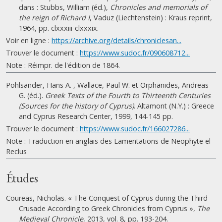
dans : Stubbs, William (éd.),
Chronicles and memorials of
the reign of Richard I
, Vaduz (Liechtenstein) : Kraus reprint,
1964, pp. clxxxiii-clxxxix.
Voir en ligne :
https://archive.org/details/chroniclesan...
Trouver le document :
https://www.sudoc.fr/090608712...
Note : Réimpr. de l'édition de 1864.
Pohlsander, Hans A. , Wallace, Paul W. et Orphanides, Andreas
G. (éd.).
Greek Texts of the Fourth to Thirteenth Centuries
(Sources for the history of Cyprus)
. Altamont (N.Y.) : Greece
and Cyprus Research Center, 1999, 144-145 pp.
Trouver le document :
https://www.sudoc.fr/166027286...
Note : Traduction en anglais des Lamentations de Neophyte el
Reclus
Études
Coureas, Nicholas. « The Conquest of Cyprus during the Third
Crusade According to Greek Chronicles from Cyprus »,
The
Medieval Chronicle
, 2013, vol. 8, pp. 193-204.