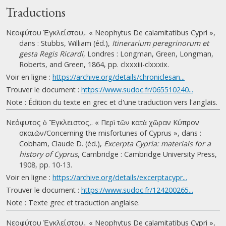
Traductions
Νεοφύτου Ἐγκλείστου,. « Neophytus De calamitatibus Cypri »,
dans : Stubbs, William (éd.),
Itinerarium peregrinorum et
gesta Regis Ricardi
, Londres : Longman, Green, Longman,
Roberts, and Green, 1864, pp. clxxxiii-clxxxix.
Voir en ligne :
https://archive.org/details/chroniclesan...
Trouver le document :
https://www.sudoc.fr/065510240...
Note : Édition du texte en grec et d'une traduction vers l'anglais.
Νεόφυτος ὁ Ἔγκλειστος,. « Περὶ τῶν κατὰ χῶραν Κύπρον
σκαιῶν/Concerning the misfortunes of Cyprus », dans :
Cobham, Claude D. (éd.),
Excerpta Cypria: materials for a
history of Cyprus
, Cambridge : Cambridge University Press,
1908, pp. 10-13.
Voir en ligne :
https://archive.org/details/excerptacypr...
Trouver le document :
https://www.sudoc.fr/124200265...
Note : Texte grec et traduction anglaise.
Νεοφύτου Ἐγκλείστου,. « Neophytus De calamitatibus Cypri »,