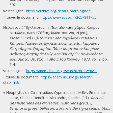
502.
Voir en ligne :
https://archive.org/details/patrologiaec...
Trouver le document :
https://www.sudoc.fr/265781175...
Νεόφυτος ὁ Ἔγκλειστος,. « Περὶ τῶν κατὰ χῶραν Κύπρον
σκαιῶν », dans : Σάθας, Κωνσταντίνος Ν (éd.),
Μεσαιωνική Βιβλιοθήκη : Χρονογράφοι Βασιλείου
Κύπρου. Νεόφυτος Έγκλειστος-Επιστολαί Γερμανού
Πατριάρχου, Γρηγορίου Πάπα-Μαρτύριον Κυπρίων-
Λεόντιος Μαχαιράς-Γεώργιος Βουστρώνιος-Ανέκδοτα
νομίσματα
, Βενετία : Τύποις του Χρόνου, 1873, vol. 2, pp.
1-4.
Voir en ligne :
https://anemi.lib.uoc.gr/search/?dtab=m&...
Trouver le document :
https://anemi.lib.uoc.gr/search/?
dtab=m&...
« Neophytus de Calamitatibus Cypri », dans : Miller, Emmanuel,
Hase, Charles-Benoît et Alexandre, Charles (éd.),
Recueil
des historiens des croisades. Historiens grecs. I,
Scriptores graeci bellorum a Francis Dei signa sequentibus