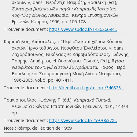
σκαιῶν », dans : Νεράντζη-Βαρμάζη, Βασιλική (éd.),
Σύνταγμα βυζαντινῶν πηγῶν Κυπριακῆς Ἱστορίας
4ος-15ος αἰώνας
, Λευκωσία : Κέντρο Επιστημονικών
Ερευνών Κύπρου, 1996, pp. 106-108.
Trouver le document :
https://www.sudoc.fr/142626694...
Καρπόζηλος, Απόστολος. « "Περὶ τῶν κατὰ χῶραν Κύπρον
σκαιῶν"ἔργο τοῦ Ἁγίου Νεοφύτου Ἐγκλείστου », dans :
Ζαχαρόπουλος, Νικόλαος et Καραβιδόπουλος, Ιωάννης,
Τσάμης, Δημήτριος et Οικονόμου, Γενικός (éd.),
Ἁγίου.
Νεοφύτου τοῦ Ἐγκλείστου Συγγράμματα
, Πάφος : Ιερά
Βασιλική και Σταυροπηγιακή Μονή Αγίου Νεοφύτου,
1996-2005, vol. 5, pp. 401-411.
Trouver le document :
http://ikee.lib.auth.gr/record/346323...
Τσικνόπουλλος, Ιωάννης Π. (éd.).
Κυπριακά Τυπικά
.
Λευκωσία : Κέντρο Επιστημονικών Ερευνών, 2001, 143+4
pp.
Trouver le document :
https://www.sudoc.fr/25970637X...
Note : Réimp. de l'édition de 1969.