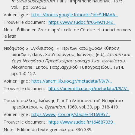
in Syria susceptorum
, Paris : Imprimerie nationale, 1875,
vol. I, pp. 559-563.
Voir en ligne :
https://books.google.fr/books?id=9fNlAAA...
Trouver le document :
https://www.sudoc.fr/064921042...
Note : Édition en Grec d'après celle de Cotelier et traduction vers
le latin
Νεόφυτος ὁ Ἔγκλειστος,. « Περὶ τῶν κατὰ χῶραν Κύπρον
σκαιῶν », dans : Χατζηϊωάννου, Ιωάννης. (éd.),
Ιστορία και
έργα Νεοφύτου Πρεσβυτέρου μοναχού και εγκλείστου
,
Alexandrie : Εκ του Πατριαρχικού Τυπογραφείου,, 1914,
pp. 150-152.
Voir en ligne :
https://anemi.lib.uoc.gr/metadata/f/9/7/...
Trouver le document :
https://anemi.lib.uoc.gr/metadata/f/9/7/...
Τσικνόπουλλος, Ιωάννης Π. « Τα ἐλάσσονα τοῦ Νεοφύτου
πρεσβυτέρου »,
Byzantion
, 1969, vol. 39, pp. 318-419.
Voir en ligne :
https://www.jstor.org/stable/44169957...
Trouver le document :
https://www.sudoc.fr/164587039...
Note : Edition du texte grec aux pp. 336-339.