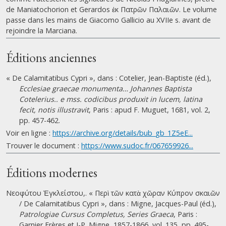
de Maniatochorion et Gerardos ἐκ Πατρῶν Παλαιῶν. Le volume
passe dans les mains de Giacomo Gallicio au XVIIe s. avant de
rejoindre la Marciana.
Éditions anciennes
« De Calamitatibus Cypri », dans : Cotelier, Jean-Baptiste (éd.),
Ecclesiae graecae monumenta… Johannes Baptista
Cotelerius.. e mss. codicibus produxit in lucem, latina
fecit, notis illustravit
, Paris : apud F. Muguet, 1681, vol. 2,
pp. 457-462.
Voir en ligne :
https://archive.org/details/bub_gb_1Z5eE...
Trouver le document :
https://www.sudoc.fr/067659926...
Éditions modernes
Νεοφύτου Ἐγκλείστου,. « Περὶ τῶν κατὰ χῶραν Κύπρον σκαιῶν
/ De Calamitatibus Cypri », dans : Migne, Jacques-Paul (éd.),
Patrologiae Cursus Completus, Series Graeca
, Paris :
Garnier Frères et J-P. Migne, 1857-1866, vol. 135, pp. 495-