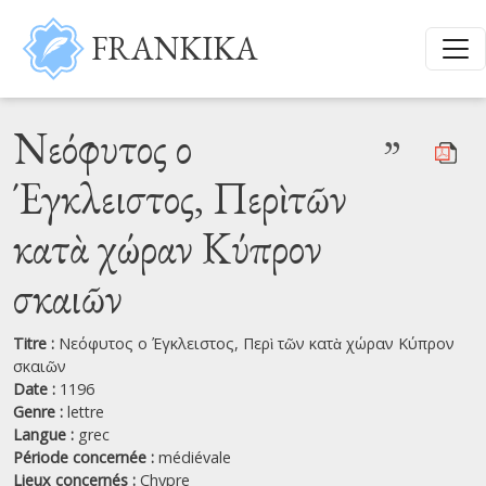
Aller au contenu principal
FRANKIKA
Νεόφυτος ο
”
Έγκλειστος, Περὶ τῶν
κατὰ χώραν Κύπρον
σκαιῶν
Titre :
Νεόφυτος ο Έγκλειστος, Περὶ τῶν κατὰ χώραν Κύπρον
σκαιῶν
Date :
1196
Genre :
lettre
Langue :
grec
Période concernée :
médiévale
Lieux concernés :
Chypre