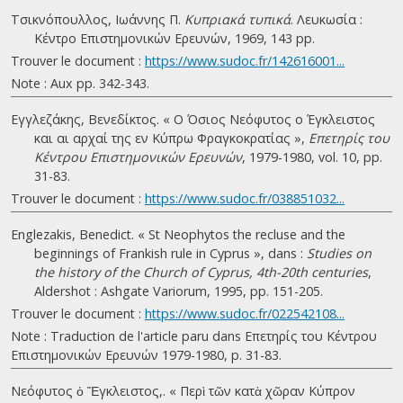
Τσικνόπουλλος, Ιωάννης Π.
Κυπριακά τυπικά
. Λευκωσία :
Κέντρο Επιστημονικών Ερευνών, 1969, 143 pp.
Trouver le document :
https://www.sudoc.fr/142616001...
Note : Aux pp. 342-343.
Εγγλεζάκης, Βενεδίκτος. « Ο Όσιος Νεόφυτος ο Έγκλειστος
και αι αρχαί της εν Κύπρω Φραγκοκρατίας »,
Επετηρίς του
Κέντρου Επιστημονικών Ερευνών
, 1979-1980, vol. 10, pp.
31-83.
Trouver le document :
https://www.sudoc.fr/038851032...
Englezakis, Benedict. « St Neophytos the recluse and the
beginnings of Frankish rule in Cyprus », dans :
Studies on
the history of the Church of Cyprus, 4th-20th centuries
,
Aldershot : Ashgate Variorum, 1995, pp. 151-205.
Trouver le document :
https://www.sudoc.fr/022542108...
Note : Traduction de l'article paru dans Επετηρίς του Κέντρου
Επιστημονικών Ερευνών 1979-1980, p. 31-83.
Νεόφυτος ὁ Ἔγκλειστος,. « Περὶ τῶν κατὰ χῶραν Κύπρον