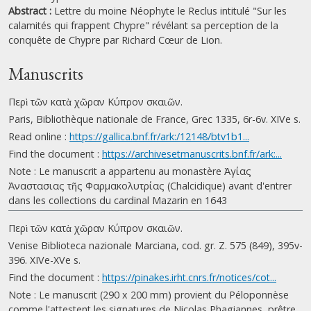
Abstract :
Lettre du moine Néophyte le Reclus intitulé "Sur les
calamités qui frappent Chypre" révélant sa perception de la
conquête de Chypre par Richard Cœur de Lion.
Manuscrits
Περὶ τῶν κατὰ χῶραν Κύπρον σκαιῶν.
Paris, Bibliothèque nationale de France, Grec 1335, 6r-6v. XIVe s.
Read online :
https://gallica.bnf.fr/ark:/12148/btv1b1...
Find the document :
https://archivesetmanuscrits.bnf.fr/ark:...
Note : Le manuscrit a appartenu au monastère Ἁγίας
Ἀναστασιας τῆς Φαρμακολυτρίας (Chalcidique) avant d'entrer
dans les collections du cardinal Mazarin en 1643
Περὶ τῶν κατὰ χῶραν Κύπρον σκαιῶν.
Venise Biblioteca nazionale Marciana, cod. gr. Z. 575 (849), 395v-
396. XIVe-XVe s.
Find the document :
https://pinakes.irht.cnrs.fr/notices/cot...
Note : Le manuscrit (290 x 200 mm) provient du Péloponnèse
comme l'attestent les signatures de Nicolas Phagiannes, prêtre