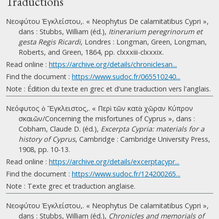
Traductions
Νεοφύτου Ἐγκλείστου,. « Neophytus De calamitatibus Cypri »,
dans : Stubbs, William (éd.),
Itinerarium peregrinorum et
gesta Regis Ricardi
, Londres : Longman, Green, Longman,
Roberts, and Green, 1864, pp. clxxxiii-clxxxix.
Read online :
https://archive.org/details/chroniclesan...
Find the document :
https://www.sudoc.fr/065510240...
Note : Édition du texte en grec et d'une traduction vers l'anglais.
Νεόφυτος ὁ Ἔγκλειστος,. « Περὶ τῶν κατὰ χῶραν Κύπρον
σκαιῶν/Concerning the misfortunes of Cyprus », dans :
Cobham, Claude D. (éd.),
Excerpta Cypria: materials for a
history of Cyprus
, Cambridge : Cambridge University Press,
1908, pp. 10-13.
Read online :
https://archive.org/details/excerptacypr...
Find the document :
https://www.sudoc.fr/124200265...
Note : Texte grec et traduction anglaise.
Νεοφύτου Ἐγκλείστου,. « Neophytus De calamitatibus Cypri »,
dans : Stubbs, William (éd.),
Chronicles and memorials of