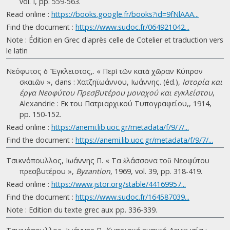
vol. I, pp. 559-563.
Read online :
https://books.google.fr/books?id=9fNlAAA...
Find the document :
https://www.sudoc.fr/064921042...
Note : Édition en Grec d'après celle de Cotelier et traduction vers
le latin
Νεόφυτος ὁ Ἔγκλειστος,. « Περὶ τῶν κατὰ χῶραν Κύπρον
σκαιῶν », dans : Χατζηϊωάννου, Ιωάννης. (éd.),
Ιστορία και
έργα Νεοφύτου Πρεσβυτέρου μοναχού και εγκλείστου
,
Alexandrie : Εκ του Πατριαρχικού Τυπογραφείου,, 1914,
pp. 150-152.
Read online :
https://anemi.lib.uoc.gr/metadata/f/9/7/...
Find the document :
https://anemi.lib.uoc.gr/metadata/f/9/7/...
Τσικνόπουλλος, Ιωάννης Π. « Τα ἐλάσσονα τοῦ Νεοφύτου
πρεσβυτέρου »,
Byzantion
, 1969, vol. 39, pp. 318-419.
Read online :
https://www.jstor.org/stable/44169957...
Find the document :
https://www.sudoc.fr/164587039...
Note : Edition du texte grec aux pp. 336-339.