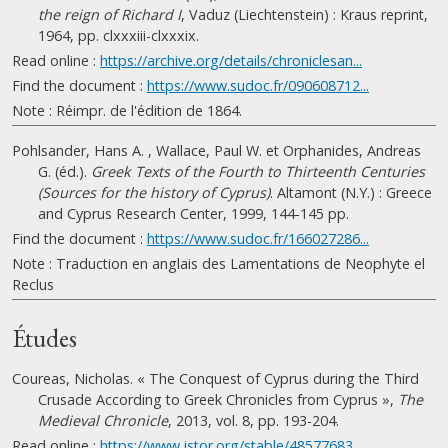
the reign of Richard I
, Vaduz (Liechtenstein) : Kraus reprint,
1964, pp. clxxxiii-clxxxix.
Read online :
https://archive.org/details/chroniclesan...
Find the document :
https://www.sudoc.fr/090608712...
Note : Réimpr. de l'édition de 1864.
Pohlsander, Hans A. , Wallace, Paul W. et Orphanides, Andreas
G. (éd.).
Greek Texts of the Fourth to Thirteenth Centuries
(Sources for the history of Cyprus)
. Altamont (N.Y.) : Greece
and Cyprus Research Center, 1999, 144-145 pp.
Find the document :
https://www.sudoc.fr/166027286...
Note : Traduction en anglais des Lamentations de Neophyte el
Reclus
Études
Coureas, Nicholas. « The Conquest of Cyprus during the Third
Crusade According to Greek Chronicles from Cyprus »,
The
Medieval Chronicle
, 2013, vol. 8, pp. 193-204.
Read online :
https://www.jstor.org/stable/48577683...