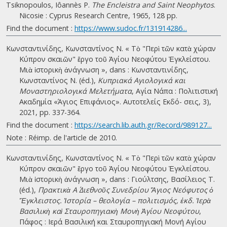
Tsiknopoulos, Iôannès P.
The Encleistra and Saint Neophytos
.
Nicosie : Cyprus Research Centre, 1965, 128 pp.
Find the document :
https://www.sudoc.fr/131914286...
Κωνσταντινίδης, Κωνσταντίνος Ν. « Τὸ "Περὶ τῶν κατὰ χώραν
Κύπρον σκαιῶν" ἔργο τοῦ Ἁγίου Νεοφύτου Ἐγκλείστου.
Μιὰ ἱστορικὴ ἀνάγνωση », dans : Κωνσταντινίδης,
Κωνσταντίνος Ν. (éd.),
Κυπριακά Αγιολογικά και
Μοναστηριολογικά Μελετήματα
, Αγία Νάπα : Πολιτιστική
Ακαδημία «Άγιος Επιφάνιος». Αυτοτελείς Εκδό- σεις, 3),
2021, pp. 337-364.
Find the document :
https://search.lib.auth.gr/Record/989127...
Note : Réimp. de l'article de 2010.
Κωνσταντινίδης, Κωνσταντίνος Ν. « Τὸ "Περὶ τῶν κατὰ χώραν
Κύπρον σκαιῶν" ἔργο τοῦ Ἁγίου Νεοφύτου Ἐγκλείστου.
Μιὰ ἱστορικὴ ἀνάγνωση », dans : Γιούλτσης, Βασίλειος Τ.
(éd.),
Πρακτικὰ Α΄ Διεθνοῦς Συνεδρίου Ἅγιος Νεόφυτος ὁ
Ἔγκλειστος. Ἱστορία – θεολογία – πολιτισμός, ἐκδ. Ἱερὰ
Βασιλικὴ καὶ Σταυροπηγιακὴ Μονὴ Ἁγίου Νεοφύτου
,
Πάφος : Ιερά Βασιλική και Σταυροπηγιακή Μονή Αγίου