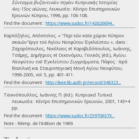
Σύνταγμα βυζαντινῶν πηγῶν Κυπριακῆς Ἱστορίας
4ος-15ος αἰώνας
, Λευκωσία : Κέντρο Επιστημονικών
Ερευνών Κύπρου, 1996, pp. 106-108.
Find the document :
https://www.sudoc.fr/142626694...
Καρπόζηλος, Απόστολος. « "Περὶ τῶν κατὰ χῶραν Κύπρον
σκαιῶν"ἔργο τοῦ Ἁγίου Νεοφύτου Ἐγκλείστου », dans :
Ζαχαρόπουλος, Νικόλαος et Καραβιδόπουλος, Ιωάννης,
Τσάμης, Δημήτριος et Οικονόμου, Γενικός (éd.),
Ἁγίου.
Νεοφύτου τοῦ Ἐγκλείστου Συγγράμματα
, Πάφος : Ιερά
Βασιλική και Σταυροπηγιακή Μονή Αγίου Νεοφύτου,
1996-2005, vol. 5, pp. 401-411.
Find the document :
http://ikee.lib.auth.gr/record/346323...
Τσικνόπουλλος, Ιωάννης Π. (éd.).
Κυπριακά Τυπικά
.
Λευκωσία : Κέντρο Επιστημονικών Ερευνών, 2001, 143+4
pp.
Find the document :
https://www.sudoc.fr/25970637X...
Note : Réimp. de l'édition de 1969.