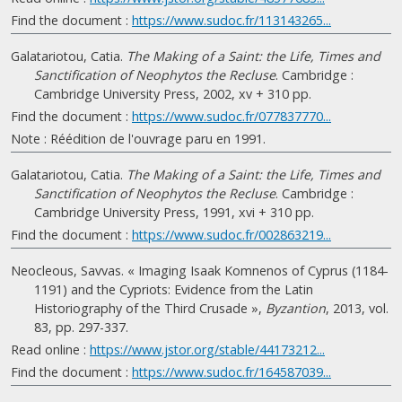
Find the document :
https://www.sudoc.fr/113143265...
Galatariotou, Catia.
The Making of a Saint: the Life, Times and
Sanctification of Neophytos the Recluse
. Cambridge :
Cambridge University Press, 2002, xv + 310 pp.
Find the document :
https://www.sudoc.fr/077837770...
Note : Réédition de l'ouvrage paru en 1991.
Galatariotou, Catia.
The Making of a Saint: the Life, Times and
Sanctification of Neophytos the Recluse
. Cambridge :
Cambridge University Press, 1991, xvi + 310 pp.
Find the document :
https://www.sudoc.fr/002863219...
Neocleous, Savvas. « Imaging Isaak Komnenos of Cyprus (1184-
1191) and the Cypriots: Evidence from the Latin
Historiography of the Third Crusade »,
Byzantion
, 2013, vol.
83, pp. 297-337.
Read online :
https://www.jstor.org/stable/44173212...
Find the document :
https://www.sudoc.fr/164587039...