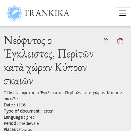
Skip to main content
FRANKIKA
Νεόφυτος ο
”
Έγκλειστος, Περὶ τῶν
κατὰ χώραν Κύπρον
σκαιῶν
Title :
Νεόφυτος ο Έγκλειστος, Περὶ τῶν κατὰ χώραν Κύπρον
σκαιῶν
Date :
1196
Type of document :
letter
Language :
grec
Period :
médiévale
Places :
Cyprus