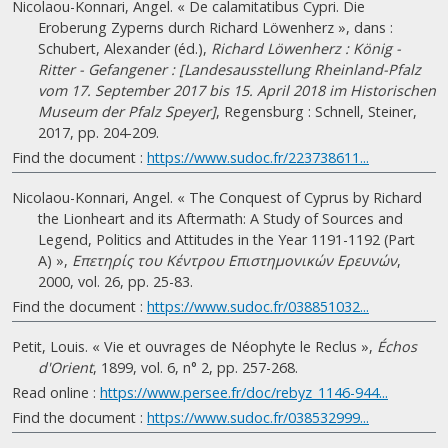
Nicolaou-Konnari, Angel. « De calamitatibus Cypri. Die
Eroberung Zyperns durch Richard Löwenherz », dans :
Schubert, Alexander (éd.),
Richard Löwenherz : König -
Ritter - Gefangener : [Landesausstellung Rheinland-Pfalz
vom 17. September 2017 bis 15. April 2018 im Historischen
Museum der Pfalz Speyer]
, Regensburg : Schnell, Steiner,
2017, pp. 204-209.
Find the document :
https://www.sudoc.fr/223738611...
Nicolaou-Konnari, Angel. « The Conquest of Cyprus by Richard
the Lionheart and its Aftermath: A Study of Sources and
Legend, Politics and Attitudes in the Year 1191-1192 (Part
A) »,
Επετηρίς του Κέντρου Επιστημονικών Ερευνών
,
2000, vol. 26, pp. 25-83.
Find the document :
https://www.sudoc.fr/038851032...
Petit, Louis. « Vie et ouvrages de Néophyte le Reclus »,
Échos
d'Orient
, 1899, vol. 6, n° 2, pp. 257-268.
Read online :
https://www.persee.fr/doc/rebyz_1146-944...
Find the document :
https://www.sudoc.fr/038532999...