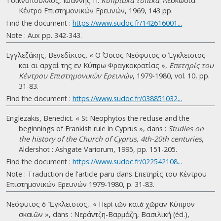
Τσικνόπουλλος, Ιωάννης Π.
Κυπριακά τυπικά
. Λευκωσία :
Κέντρο Επιστημονικών Ερευνών, 1969, 143 pp.
Find the document :
https://www.sudoc.fr/142616001...
Note : Aux pp. 342-343.
Εγγλεζάκης, Βενεδίκτος. « Ο Όσιος Νεόφυτος ο Έγκλειστος
και αι αρχαί της εν Κύπρω Φραγκοκρατίας »,
Επετηρίς του
Κέντρου Επιστημονικών Ερευνών
, 1979-1980, vol. 10, pp.
31-83.
Find the document :
https://www.sudoc.fr/038851032...
Englezakis, Benedict. « St Neophytos the recluse and the
beginnings of Frankish rule in Cyprus », dans :
Studies on
the history of the Church of Cyprus, 4th-20th centuries
,
Aldershot : Ashgate Variorum, 1995, pp. 151-205.
Find the document :
https://www.sudoc.fr/022542108...
Note : Traduction de l'article paru dans Επετηρίς του Κέντρου
Επιστημονικών Ερευνών 1979-1980, p. 31-83.
Νεόφυτος ὁ Ἔγκλειστος,. « Περὶ τῶν κατὰ χῶραν Κύπρον
σκαιῶν », dans : Νεράντζη-Βαρμάζη, Βασιλική (éd.),