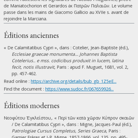
de Maniatochorion et Gerardos ἐκ Πατρῶν Παλαιῶν. Le volume
passe dans les mains de Giacomo Gallicio au XVIIe s. avant de
rejoindre la Marciana.
Éditions anciennes
« De Calamitatibus Cypri », dans : Cotelier, Jean-Baptiste (éd.),
Ecclesiae graecae monumenta… Johannes Baptista
Cotelerius.. e mss. codicibus produxit in lucem, latina
fecit, notis illustravit
, Paris : apud F. Muguet, 1681, vol. 2,
pp. 457-462.
Read online :
https://archive.org/details/bub_gb_1Z5eE...
Find the document :
https://www.sudoc.fr/067659926...
Éditions modernes
Νεοφύτου Ἐγκλείστου,. « Περὶ τῶν κατὰ χῶραν Κύπρον σκαιῶν
/ De Calamitatibus Cypri », dans : Migne, Jacques-Paul (éd.),
Patrologiae Cursus Completus, Series Graeca
, Paris :
Garnier Frères et J-P. Migne, 1857-1866, vol. 135, pp. 495-