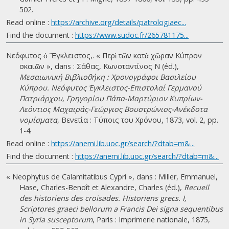
502.
Read online :
https://archive.org/details/patrologiaec...
Find the document :
https://www.sudoc.fr/265781175...
Νεόφυτος ὁ Ἔγκλειστος,. « Περὶ τῶν κατὰ χῶραν Κύπρον
σκαιῶν », dans : Σάθας, Κωνσταντίνος Ν (éd.),
Μεσαιωνική Βιβλιοθήκη : Χρονογράφοι Βασιλείου
Κύπρου. Νεόφυτος Έγκλειστος-Επιστολαί Γερμανού
Πατριάρχου, Γρηγορίου Πάπα-Μαρτύριον Κυπρίων-
Λεόντιος Μαχαιράς-Γεώργιος Βουστρώνιος-Ανέκδοτα
νομίσματα
, Βενετία : Τύποις του Χρόνου, 1873, vol. 2, pp.
1-4.
Read online :
https://anemi.lib.uoc.gr/search/?dtab=m&...
Find the document :
https://anemi.lib.uoc.gr/search/?dtab=m&...
« Neophytus de Calamitatibus Cypri », dans : Miller, Emmanuel,
Hase, Charles-Benoît et Alexandre, Charles (éd.),
Recueil
des historiens des croisades. Historiens grecs. I,
Scriptores graeci bellorum a Francis Dei signa sequentibus
in Syria susceptorum
, Paris : Imprimerie nationale, 1875,