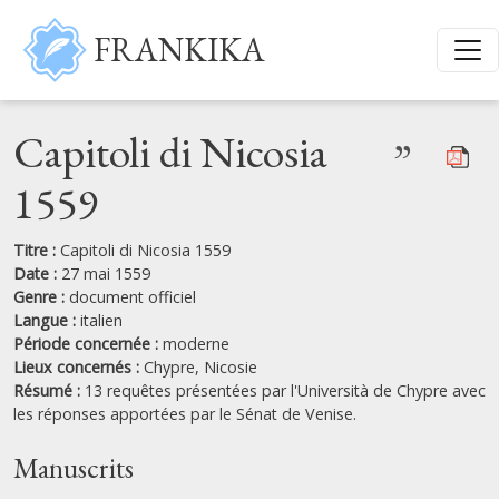
Aller au contenu principal
FRANKIKA
Capitoli di Nicosia
”
1559
Titre :
Capitoli di Nicosia 1559
Date :
27 mai 1559
Genre :
document officiel
Langue :
italien
Période concernée :
moderne
Lieux concernés :
Chypre,
Nicosie
Résumé :
13 requêtes présentées par l'Università de Chypre avec
les réponses apportées par le Sénat de Venise.
Manuscrits