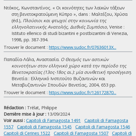
Ντόκος, Κωνσταντίνος. « Οι κοινότητες των λαϊκών τάξεων
στη βενετοκρατούμενη Κύπρο », dans : Μαλτέζου, Χρύσα
(éd.),
Πλούσιοι και φτωχοί στην κοινωνία της
ελληνολατινικής Ανατολής, Διεθνές Συμπόσιο
, Venise :
Istituto ellenico di studi bizantini e postbizantini di Venezia,
1998, pp. 387-394.
Trouver le document :
https://www.sudoc.fr/07636013X...
Παπαδία-Λάλα, Αναστασία.
Ο Θεσμός των αστικών
κοινοτήτων στον ελληνικό χώρο κατά την περίοδο της
Βενετοκρατίας (13ος-18ος αι.): μία συνθετική προσέγγιση
.
Βενετία : Ελληνικό Ινστιτούτο Βυζαντινών και
Μεταβυζαντινών Σπουδών Βενετίας, 2004, 653 pp.
Trouver le document :
https://www.sudoc.fr/126172870...
Rédaction :
Trélat, Philippe
Dernière mise à jour :
13/09/2024
Voir aussi :
Capitoli di Famagosta 1491
Capitoli di Famagosta
1557
Capitoli di Famagosta 1545
Capitoli di Famagosta 1546
Capitoli di Cerines 1522
Capitoli di Famagosta 1507
Capitoli di