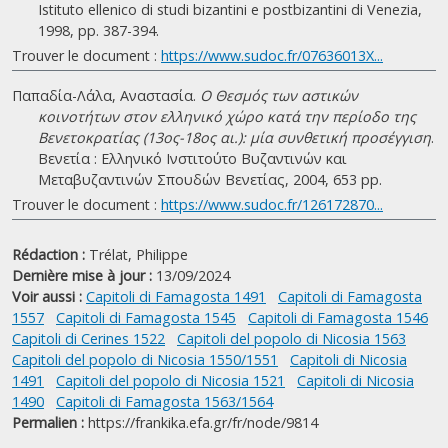
Istituto ellenico di studi bizantini e postbizantini di Venezia,
1998, pp. 387-394.
Trouver le document :
https://www.sudoc.fr/07636013X...
Παπαδία-Λάλα, Αναστασία.
Ο Θεσμός των αστικών
κοινοτήτων στον ελληνικό χώρο κατά την περίοδο της
Βενετοκρατίας (13ος-18ος αι.): μία συνθετική προσέγγιση
.
Βενετία : Ελληνικό Ινστιτούτο Βυζαντινών και
Μεταβυζαντινών Σπουδών Βενετίας, 2004, 653 pp.
Trouver le document :
https://www.sudoc.fr/126172870...
Rédaction :
Trélat, Philippe
Dernière mise à jour :
13/09/2024
Voir aussi :
Capitoli di Famagosta 1491
Capitoli di Famagosta
1557
Capitoli di Famagosta 1545
Capitoli di Famagosta 1546
Capitoli di Cerines 1522
Capitoli del popolo di Nicosia 1563
Capitoli del popolo di Nicosia 1550/1551
Capitoli di Nicosia
1491
Capitoli del popolo di Nicosia 1521
Capitoli di Nicosia
1490
Capitoli di Famagosta 1563/1564
Permalien :
https://frankika.efa.gr/fr/node/9814