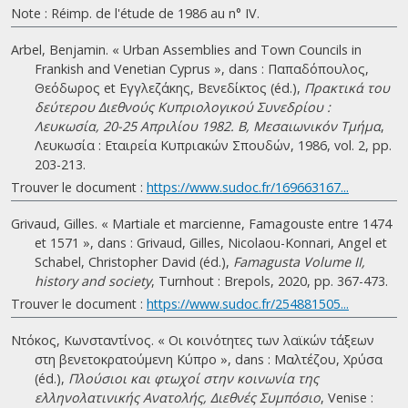
Note : Réimp. de l'étude de 1986 au n° IV.
Arbel, Benjamin. « Urban Assemblies and Town Councils in
Frankish and Venetian Cyprus », dans : Παπαδόπουλος,
Θεόδωρος et Εγγλεζάκης, Βενεδίκτος (éd.),
Πρακτικά του
δεύτερου Διεθνούς Κυπριολογικού Συνεδρίου :
Λευκωσία, 20-25 Απριλίου 1982. B, Μεσαιωνικόν Τμήμα
,
Λευκωσία : Εταιρεία Κυπριακών Σπουδών, 1986, vol. 2, pp.
203-213.
Trouver le document :
https://www.sudoc.fr/169663167...
Grivaud, Gilles. « Martiale et marcienne, Famagouste entre 1474
et 1571 », dans : Grivaud, Gilles, Nicolaou-Konnari, Angel et
Schabel, Christopher David (éd.),
Famagusta Volume II,
history and society
, Turnhout : Brepols, 2020, pp. 367-473.
Trouver le document :
https://www.sudoc.fr/254881505...
Ντόκος, Κωνσταντίνος. « Οι κοινότητες των λαϊκών τάξεων
στη βενετοκρατούμενη Κύπρο », dans : Μαλτέζου, Χρύσα
(éd.),
Πλούσιοι και φτωχοί στην κοινωνία της
ελληνολατινικής Ανατολής, Διεθνές Συμπόσιο
, Venise :