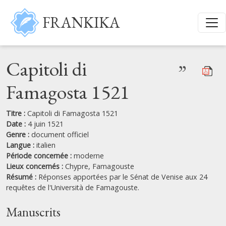
Aller au contenu principal
FRANKIKA
Capitoli di
”
Famagosta 1521
Titre :
Capitoli di Famagosta 1521
Date :
4 juin 1521
Genre :
document officiel
Langue :
italien
Période concernée :
moderne
Lieux concernés :
Chypre,
Famagouste
Résumé :
Réponses apportées par le Sénat de Venise aux 24
requêtes de l'Università de Famagouste.
Manuscrits