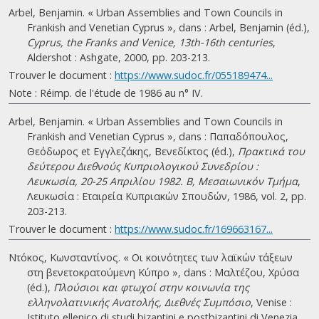
Arbel, Benjamin. « Urban Assemblies and Town Councils in
Frankish and Venetian Cyprus », dans : Arbel, Benjamin (éd.),
Cyprus, the Franks and Venice, 13th-16th centuries
,
Aldershot : Ashgate, 2000, pp. 203-213.
Trouver le document :
https://www.sudoc.fr/055189474...
Note : Réimp. de l'étude de 1986 au n° IV.
Arbel, Benjamin. « Urban Assemblies and Town Councils in
Frankish and Venetian Cyprus », dans : Παπαδόπουλος,
Θεόδωρος et Εγγλεζάκης, Βενεδίκτος (éd.),
Πρακτικά του
δεύτερου Διεθνούς Κυπριολογικού Συνεδρίου :
Λευκωσία, 20-25 Απριλίου 1982. B, Μεσαιωνικόν Τμήμα
,
Λευκωσία : Εταιρεία Κυπριακών Σπουδών, 1986, vol. 2, pp.
203-213.
Trouver le document :
https://www.sudoc.fr/169663167...
Ντόκος, Κωνσταντίνος. « Οι κοινότητες των λαϊκών τάξεων
στη βενετοκρατούμενη Κύπρο », dans : Μαλτέζου, Χρύσα
(éd.),
Πλούσιοι και φτωχοί στην κοινωνία της
ελληνολατινικής Ανατολής, Διεθνές Συμπόσιο
, Venise :
Istituto ellenico di studi bizantini e postbizantini di Venezia,