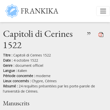
Aller au contenu principal
FRANKIKA
Capitoli di Cerines
”
1522
Titre :
Capitoli di Cerines 1522
Date :
4 octobre 1522
Genre :
document officiel
Langue :
italien
Période concernée :
moderne
Lieux concernés :
Chypre,
Cérines
Résumé :
24 requêtes présentées par les porte-parole de
l'università de Cérines.
Manuscrits