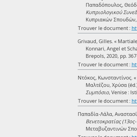
Παπαδόπουλος, Θεόδωρ
Κυπριολογικού Συνεδρ
Κυπριακών Σπουδών, 19
Trouver le document :
ht
Grivaud, Gilles. « Martia
Konnari, Angel et Scha
Brepols, 2020, pp. 367
Trouver le document :
ht
Ντόκος, Κωνσταντίνος. «
Μαλτέζου, Χρύσα (éd.
Συμπόσιο
, Venise : I
Trouver le document :
ht
Παπαδία-Λάλα, Αναστασί
Βενετοκρατίας (13ος-
Μεταβυζαντινών Σπου