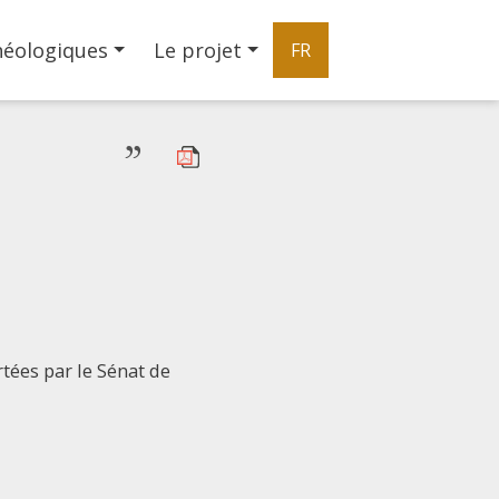
héologiques
Le projet
FR
”
tées par le Sénat de