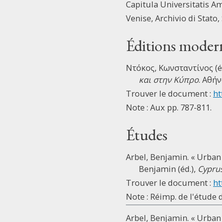
Capitula Universitatis A
Venise, Archivio di Stato
Éditions moder
Ντόκος, Κωνσταντίνος (é
και στην Κύπρο
. Αθήν
Trouver le document :
ht
Note : Aux pp. 787-811.
Études
Arbel, Benjamin. « Urban
Benjamin (éd.),
Cyprus
Trouver le document :
ht
Note : Réimp. de l'étude d
Arbel, Benjamin. « Urban