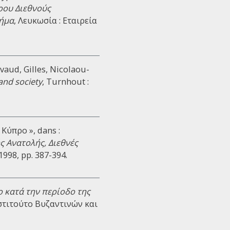
ρου Διεθνούς
μήμα
, Λευκωσία : Εταιρεία
ivaud, Gilles, Nicolaou-
and society
, Turnhout :
Κύπρο », dans :
ς Ανατολής, Διεθνές
 1998, pp. 387-394.
 κατά την περίοδο της
Ινστιτούτο Βυζαντινών και