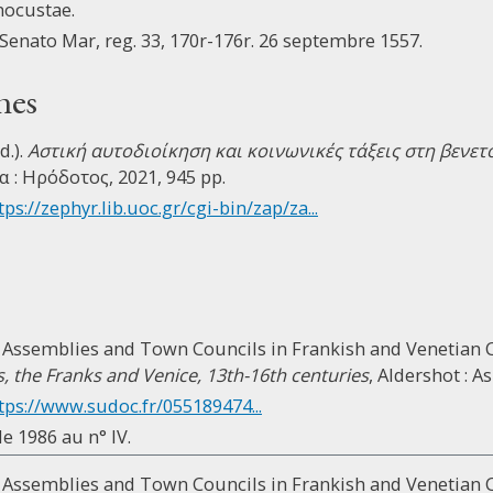
mocustae.
, Senato Mar, reg. 33, 170r-176r. 26 septembre 1557.
nes
d.).
Αστική αυτοδιοίκηση και κοινωνικές τάξεις στη βενε
α : Ηρόδοτος, 2021, 945 pp.
tps://zephyr.lib.uoc.gr/cgi-bin/zap/za...
 Assemblies and Town Councils in Frankish and Venetian Cy
, the Franks and Venice, 13th-16th centuries
, Aldershot : A
tps://www.sudoc.fr/055189474...
e 1986 au n° IV.
 Assemblies and Town Councils in Frankish and Venetian C