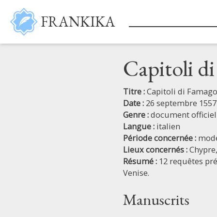
Aller au contenu principal
FRANKIKA
Capitoli d
Titre :
Capitoli di Famago
Date :
26 septembre 1557
Genre :
document officiel
Langue :
italien
Période concernée :
mod
Lieux concernés :
Chypre
Résumé :
12 requêtes pré
Venise.
Manuscrits