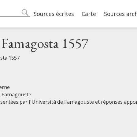
Main navigation
Sources écrites
Carte
Sources arc
search
i Famagosta 1557
sta 1557
erne
,
Famagouste
sentées par l'Università de Famagouste et réponses appor