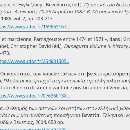
ος et Εγγλεζάκης, Βενεδίκτος (éd.),
Πρακτικά του δεύτε
ίου : Λευκωσία, 20-25 Απριλίου 1982. B, Μεσαιωνικόν Τ
86, vol. 2, pp. 203-213.
tps://www.sudoc.fr/169663167...
le et marcienne, Famagouste entre 1474 et 1571 », dans : Gr
bel, Christopher David (éd.),
Famagusta Volume II, history 
-473.
tps://www.sudoc.fr/254881505...
 Οι κοινότητες των λαϊκών τάξεων στη βενετοκρατούμενη 
),
Πλούσιοι και φτωχοί στην κοινωνία της ελληνολατινική
stituto ellenico di studi bizantini e postbizantini di Venezia,
tps://www.sudoc.fr/07636013X...
α.
Ο Θεσμός των αστικών κοινοτήτων στον ελληνικό χώρο
18ος αι.): μία συνθετική προσέγγιση
. Βενετία : Ελληνικό 
δών Βενετίας, 2004, 653 pp.