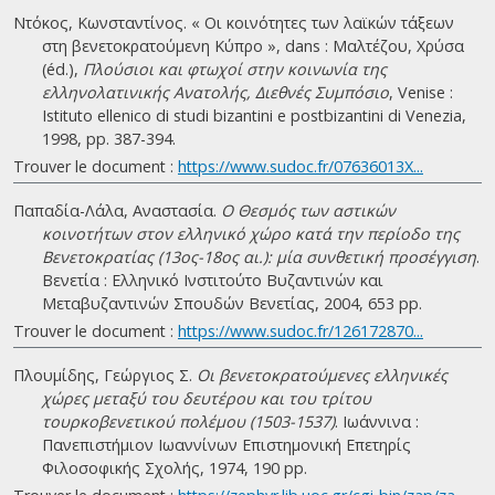
Ντόκος, Κωνσταντίνος. « Οι κοινότητες των λαϊκών τάξεων
στη βενετοκρατούμενη Κύπρο », dans : Μαλτέζου, Χρύσα
(éd.),
Πλούσιοι και φτωχοί στην κοινωνία της
ελληνολατινικής Ανατολής, Διεθνές Συμπόσιο
, Venise :
Istituto ellenico di studi bizantini e postbizantini di Venezia,
1998, pp. 387-394.
Trouver le document :
https://www.sudoc.fr/07636013X...
Παπαδία-Λάλα, Αναστασία.
Ο Θεσμός των αστικών
κοινοτήτων στον ελληνικό χώρο κατά την περίοδο της
Βενετοκρατίας (13ος-18ος αι.): μία συνθετική προσέγγιση
.
Βενετία : Ελληνικό Ινστιτούτο Βυζαντινών και
Μεταβυζαντινών Σπουδών Βενετίας, 2004, 653 pp.
Trouver le document :
https://www.sudoc.fr/126172870...
Πλουμίδης, Γεώργιος Σ.
Οι βενετοκρατούμενες ελληνικές
χώρες μεταξύ του δευτέρου και του τρίτου
τουρκοβενετικού πολέμου (1503-1537)
. Ιωάννινα :
Πανεπιστήμιον Ιωαννίνων Επιστημονική Επετηρίς
Φιλοσοφικής Σχολής, 1974, 190 pp.