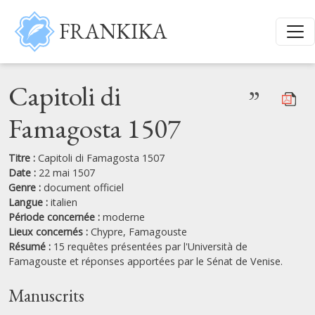
Aller au contenu principal
FRANKIKA
Capitoli di
”
Famagosta 1507
Titre :
Capitoli di Famagosta 1507
Date :
22 mai 1507
Genre :
document officiel
Langue :
italien
Période concernée :
moderne
Lieux concernés :
Chypre,
Famagouste
Résumé :
15 requêtes présentées par l'Università de
Famagouste et réponses apportées par le Sénat de Venise.
Manuscrits