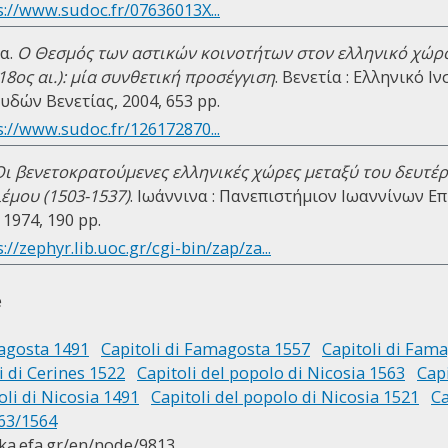
s://www.sudoc.fr/07636013X...
α.
Ο Θεσμός των αστικών κοινοτήτων στον ελληνικό χώρο
18ος αι.): μία συνθετική προσέγγιση
. Βενετία : Ελληνικό 
δών Βενετίας, 2004, 653 pp.
s://www.sudoc.fr/126172870...
Οι βενετοκρατούμενες ελληνικές χώρες μεταξύ του δευτέρ
έμου (1503-1537)
. Ιωάννινα : Πανεπιστήμιον Ιωαννίνων Ε
1974, 190 pp.
://zephyr.lib.uoc.gr/cgi-bin/zap/za...
e
magosta 1491
Capitoli di Famagosta 1557
Capitoli di Fam
i di Cerines 1522
Capitoli del popolo di Nicosia 1563
Capi
oli di Nicosia 1491
Capitoli del popolo di Nicosia 1521
Ca
563/1564
ika.efa.gr/en/node/9813