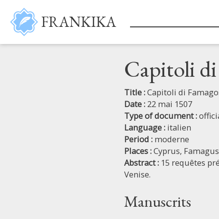
Skip to main content
FRANKIKA
Capitoli d
Title :
Capitoli di Famago
Date :
22 mai 1507
Type of document :
offic
Language :
italien
Period :
moderne
Places :
Cyprus,
Famagus
Abstract :
15 requêtes pré
Venise.
Manuscrits