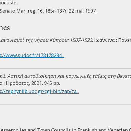
mocuste.
 Senato Mar, reg. 16, 185r-187r. 22 mai 1507.
nes
Κανονισμοί της νήσου Κύπρου: 1507-1522
. Ιωάννινα : Παν
s://www.sudoc.fr/178178284...
d.).
Αστική αυτοδιοίκηση και κοινωνικές τάξεις στη βενε
α : Ηρόδοτος, 2021, 945 pp.
://zephyr.lib.uoc.gr/cgi-bin/zap/za...
 Assemblies and Town Councils in Frankish and Venetian Cy