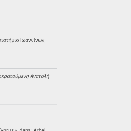
επιστήμιο Ιωαννίνων,
τοκρατούμενη Ανατολή
prus », dans : Arbel,