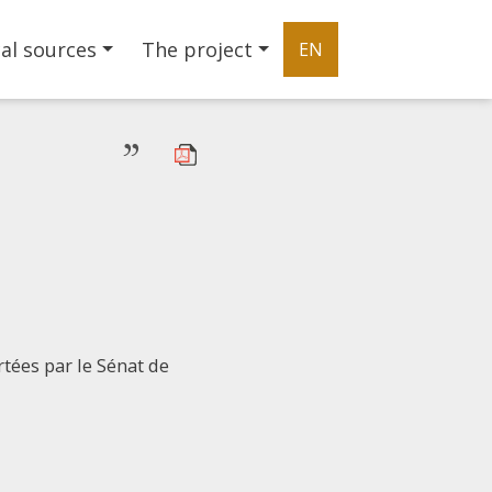
al sources
The project
EN
”
tées par le Sénat de