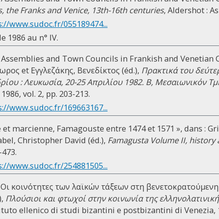
, the Franks and Venice, 13th-16th centuries
, Aldershot : A
s://www.sudoc.fr/055189474...
e 1986 au n° IV.
 Assemblies and Town Councils in Frankish and Venetian C
ος et Εγγλεζάκης, Βενεδίκτος (éd.),
Πρακτικά του δεύτε
ίου : Λευκωσία, 20-25 Απριλίου 1982. B, Μεσαιωνικόν Τ
86, vol. 2, pp. 203-213.
s://www.sudoc.fr/169663167...
le et marcienne, Famagouste entre 1474 et 1571 », dans : Gr
bel, Christopher David (éd.),
Famagusta Volume II, history 
-473.
s://www.sudoc.fr/254881505...
 Οι κοινότητες των λαϊκών τάξεων στη βενετοκρατούμενη 
),
Πλούσιοι και φτωχοί στην κοινωνία της ελληνολατινική
stituto ellenico di studi bizantini e postbizantini di Venezia,