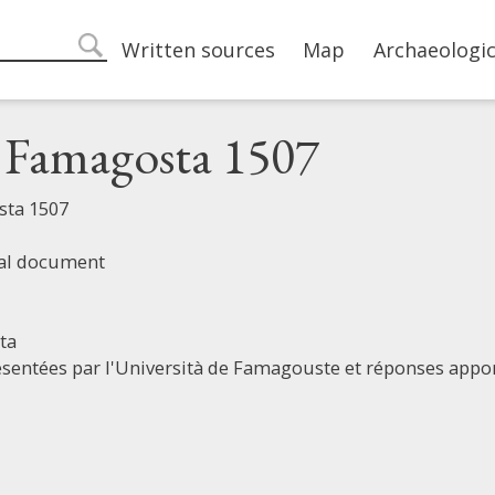
Main navigation
Written sources
Map
Archaeologic
search
i Famagosta 1507
sta 1507
ial document
ta
sentées par l'Università de Famagouste et réponses appor