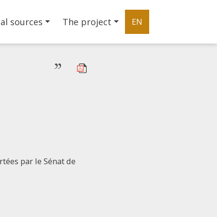
al sources
The project
EN
”
rtées par le Sénat de