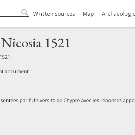
Main navigation
Written sources
Map
Archaeologic
search
i Nicosia 1521
 1521
ial document
sentées par l'Università de Chypre avec les réponses appo