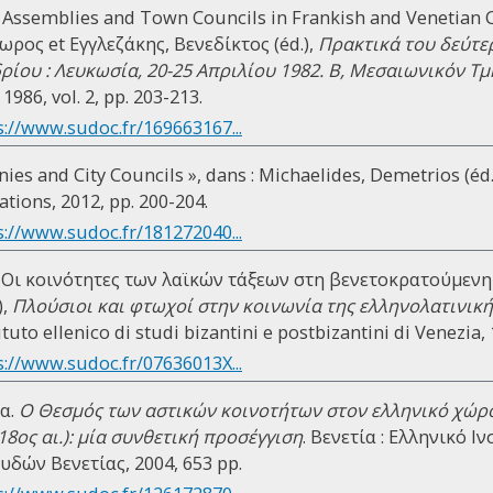
 Assemblies and Town Councils in Frankish and Venetian C
ος et Εγγλεζάκης, Βενεδίκτος (éd.),
Πρακτικά του δεύτε
ίου : Λευκωσία, 20-25 Απριλίου 1982. B, Μεσαιωνικόν Τ
86, vol. 2, pp. 203-213.
s://www.sudoc.fr/169663167...
nies and City Councils », dans : Michaelides, Demetrios (éd.
ations, 2012, pp. 200-204.
s://www.sudoc.fr/181272040...
 Οι κοινότητες των λαϊκών τάξεων στη βενετοκρατούμενη 
),
Πλούσιοι και φτωχοί στην κοινωνία της ελληνολατινική
stituto ellenico di studi bizantini e postbizantini di Venezia,
s://www.sudoc.fr/07636013X...
α.
Ο Θεσμός των αστικών κοινοτήτων στον ελληνικό χώρο
18ος αι.): μία συνθετική προσέγγιση
. Βενετία : Ελληνικό 
δών Βενετίας, 2004, 653 pp.