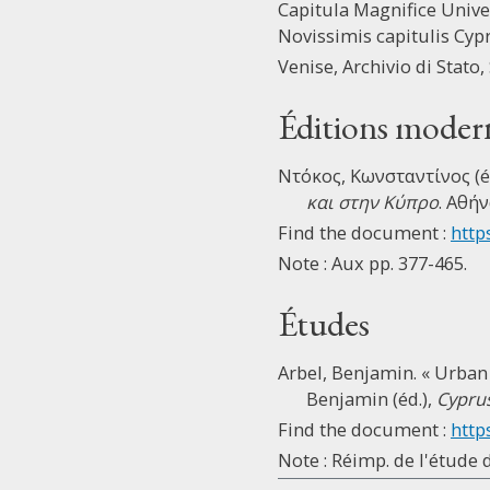
Capitula Magnifice Univer
Novissimis capitulis Cypr
Venise, Archivio di Stato,
Éditions moder
Ντόκος, Κωνσταντίνος (é
και στην Κύπρο
. Αθήν
Find the document :
https
Note : Aux pp. 377-465.
Études
Arbel, Benjamin. « Urban
Benjamin (éd.),
Cyprus
Find the document :
http
Note : Réimp. de l'étude d