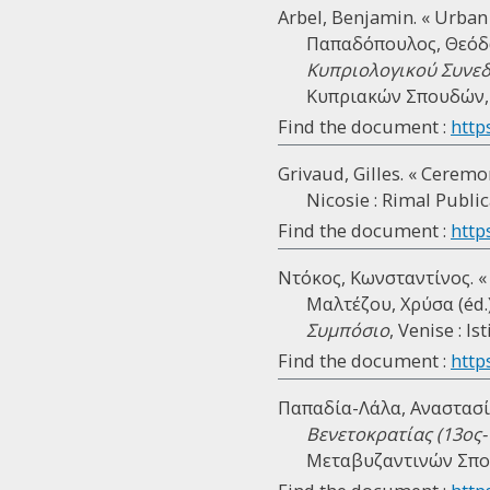
Arbel, Benjamin. « Urban
Παπαδόπουλος, Θεόδωρ
Κυπριολογικού Συνεδρ
Κυπριακών Σπουδών, 19
Find the document :
http
Grivaud, Gilles. « Ceremo
Nicosie : Rimal Public
Find the document :
http
Ντόκος, Κωνσταντίνος. «
Μαλτέζου, Χρύσα (éd.
Συμπόσιο
, Venise : I
Find the document :
http
Παπαδία-Λάλα, Αναστασί
Βενετοκρατίας (13ος-
Μεταβυζαντινών Σπου