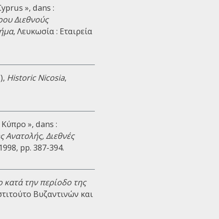
yprus », dans :
ρου Διεθνούς
μήμα
, Λευκωσία : Εταιρεία
),
Historic Nicosia
,
Κύπρο », dans :
ς Ανατολής, Διεθνές
 1998, pp. 387-394.
 κατά την περίοδο της
Ινστιτούτο Βυζαντινών και