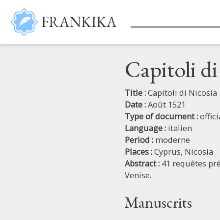
Skip to main content
FRANKIKA
Capitoli d
Title :
Capitoli di Nicosia
Date :
Août 1521
Type of document :
offic
Language :
italien
Period :
moderne
Places :
Cyprus,
Nicosia
Abstract :
41 requêtes pré
Venise.
Manuscrits