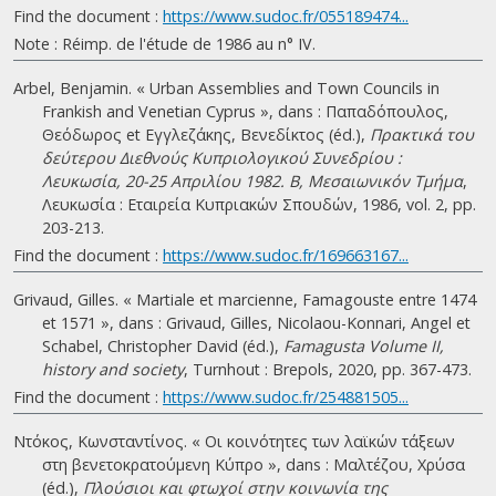
Find the document :
https://www.sudoc.fr/055189474...
Note : Réimp. de l'étude de 1986 au n° IV.
Arbel, Benjamin. « Urban Assemblies and Town Councils in
Frankish and Venetian Cyprus », dans : Παπαδόπουλος,
Θεόδωρος et Εγγλεζάκης, Βενεδίκτος (éd.),
Πρακτικά του
δεύτερου Διεθνούς Κυπριολογικού Συνεδρίου :
Λευκωσία, 20-25 Απριλίου 1982. B, Μεσαιωνικόν Τμήμα
,
Λευκωσία : Εταιρεία Κυπριακών Σπουδών, 1986, vol. 2, pp.
203-213.
Find the document :
https://www.sudoc.fr/169663167...
Grivaud, Gilles. « Martiale et marcienne, Famagouste entre 1474
et 1571 », dans : Grivaud, Gilles, Nicolaou-Konnari, Angel et
Schabel, Christopher David (éd.),
Famagusta Volume II,
history and society
, Turnhout : Brepols, 2020, pp. 367-473.
Find the document :
https://www.sudoc.fr/254881505...
Ντόκος, Κωνσταντίνος. « Οι κοινότητες των λαϊκών τάξεων
στη βενετοκρατούμενη Κύπρο », dans : Μαλτέζου, Χρύσα
(éd.),
Πλούσιοι και φτωχοί στην κοινωνία της