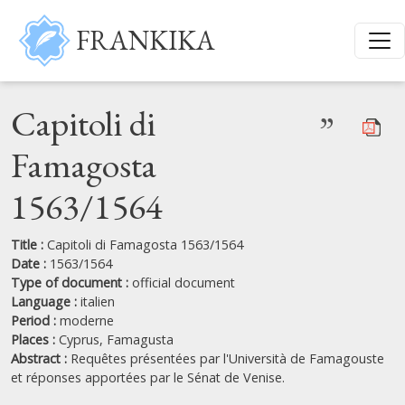
Skip to main content
FRANKIKA
Capitoli di
”
Famagosta
1563/1564
Title :
Capitoli di Famagosta 1563/1564
Date :
1563/1564
Type of document :
official document
Language :
italien
Period :
moderne
Places :
Cyprus,
Famagusta
Abstract :
Requêtes présentées par l'Università de Famagouste
et réponses apportées par le Sénat de Venise.