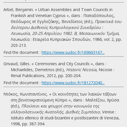
Arbel, Benjamin. « Urban Assemblies and Town Councils in
Frankish and Venetian Cyprus », dans : Παπαδόπουλος,
Θεόδωρος et Εγγλεζάκης, Βενεδίκτος (éd.),
Πρακτικά του
δεύτερου Διεθνούς Κυπριολογικού Συνεδρίου :
Λευκωσία, 20-25 Απριλίου 1982. B, Μεσαιωνικόν Τμήμα
,
Λευκωσία : Εταιρεία Κυπριακών Σπουδών, 1986, vol. 2, pp.
203-213.
Find the document :
https://www.sudoc.fr/169663167...
Grivaud, Gilles. « Ceremonies and City Councils », dans :
Michaelides, Demetrios (éd.),
Historic Nicosia
, Nicosie :
Rimal Publications, 2012, pp. 200-204.
Find the document :
https://www.sudoc.fr/181272040...
Ντόκος, Κωνσταντίνος. « Οι κοινότητες των λαϊκών τάξεων
στη βενετοκρατούμενη Κύπρο », dans : Μαλτέζου, Χρύσα
(éd.),
Πλούσιοι και φτωχοί στην κοινωνία της
ελληνολατινικής Ανατολής, Διεθνές Συμπόσιο
, Venise :
Istituto ellenico di studi bizantini e postbizantini di Venezia,
1998, pp. 387-394.