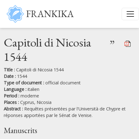
Skip to main content
FRANKIKA
Capitoli di Nicosia
”
1544
Title :
Capitoli di Nicosia 1544
Date :
1544
Type of document :
official document
Language :
italien
Period :
moderne
Places :
Cyprus,
Nicosia
Abstract :
Requêtes présentées par l'Università de Chypre et
réponses apportées par le Sénat de Venise.
Manuscrits