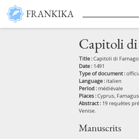
Skip to main content
FRANKIKA
Capitoli d
Title :
Capitoli di Famago
Date :
1491
Type of document :
offic
Language :
italien
Period :
médiévale
Places :
Cyprus,
Famagus
Abstract :
19 requêtes pré
Venise.
Manuscrits