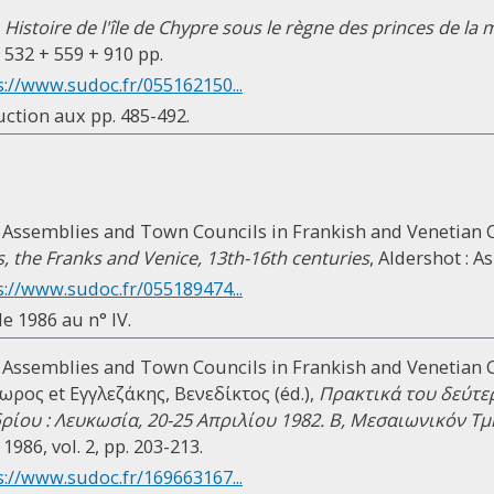
.
Histoire de l'île de Chypre sous le règne des princes de la
 532 + 559 + 910 pp.
s://www.sudoc.fr/055162150...
ction aux pp. 485-492.
 Assemblies and Town Councils in Frankish and Venetian Cy
, the Franks and Venice, 13th-16th centuries
, Aldershot : A
s://www.sudoc.fr/055189474...
e 1986 au n° IV.
 Assemblies and Town Councils in Frankish and Venetian C
ος et Εγγλεζάκης, Βενεδίκτος (éd.),
Πρακτικά του δεύτε
ίου : Λευκωσία, 20-25 Απριλίου 1982. B, Μεσαιωνικόν Τ
86, vol. 2, pp. 203-213.
s://www.sudoc.fr/169663167...