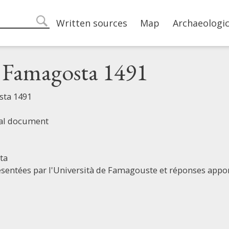
Main navigation
Written sources
Map
Archaeologic
search
i Famagosta 1491
sta 1491
ial document
ta
sentées par l'Università de Famagouste et réponses appor