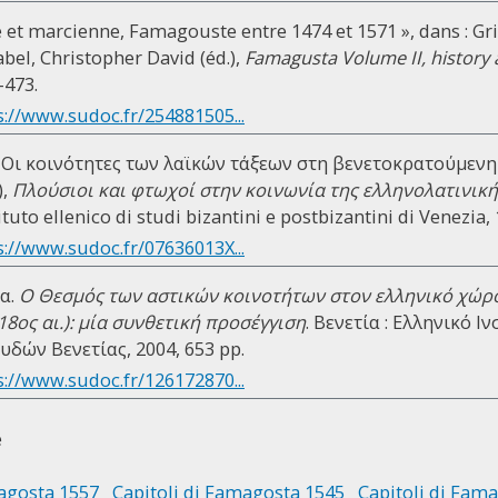
le et marcienne, Famagouste entre 1474 et 1571 », dans : Gr
bel, Christopher David (éd.),
Famagusta Volume II, history 
-473.
s://www.sudoc.fr/254881505...
 Οι κοινότητες των λαϊκών τάξεων στη βενετοκρατούμενη 
),
Πλούσιοι και φτωχοί στην κοινωνία της ελληνολατινική
stituto ellenico di studi bizantini e postbizantini di Venezia,
s://www.sudoc.fr/07636013X...
α.
Ο Θεσμός των αστικών κοινοτήτων στον ελληνικό χώρο
18ος αι.): μία συνθετική προσέγγιση
. Βενετία : Ελληνικό 
δών Βενετίας, 2004, 653 pp.
s://www.sudoc.fr/126172870...
e
magosta 1557
Capitoli di Famagosta 1545
Capitoli di Fam