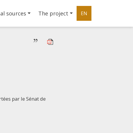
al sources
The project
EN
”
tées par le Sénat de