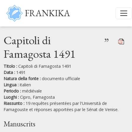
Salta al contenuto principale
FRANKIKA
Capitoli di
”
Famagosta 1491
Titolo :
Capitoli di Famagosta 1491
Data :
1491
Natura della fonte :
documento ufficiale
Lingua :
italien
Periodo :
médiévale
Luoghi :
Cipro,
Famagosta
Riassunto :
19 requêtes présentées par l'Università de
Famagouste et réponses apportées par le Sénat de Venise.
Manuscrits