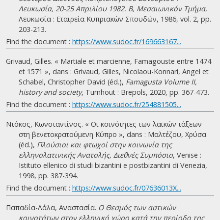
Λευκωσία, 20-25 Απριλίου 1982. B, Μεσαιωνικόν Τμήμα
,
Λευκωσία : Εταιρεία Κυπριακών Σπουδών, 1986, vol. 2, pp.
203-213.
Find the document :
https://www.sudoc.fr/169663167...
Grivaud, Gilles. « Martiale et marcienne, Famagouste entre 1474
et 1571 », dans : Grivaud, Gilles, Nicolaou-Konnari, Angel et
Schabel, Christopher David (éd.),
Famagusta Volume II,
history and society
, Turnhout : Brepols, 2020, pp. 367-473.
Find the document :
https://www.sudoc.fr/254881505...
Ντόκος, Κωνσταντίνος. « Οι κοινότητες των λαϊκών τάξεων
στη βενετοκρατούμενη Κύπρο », dans : Μαλτέζου, Χρύσα
(éd.),
Πλούσιοι και φτωχοί στην κοινωνία της
ελληνολατινικής Ανατολής, Διεθνές Συμπόσιο
, Venise :
Istituto ellenico di studi bizantini e postbizantini di Venezia,
1998, pp. 387-394.
Find the document :
https://www.sudoc.fr/07636013X...
Παπαδία-Λάλα, Αναστασία.
Ο Θεσμός των αστικών
κοινοτήτων στον ελληνικό χώρο κατά την περίοδο της