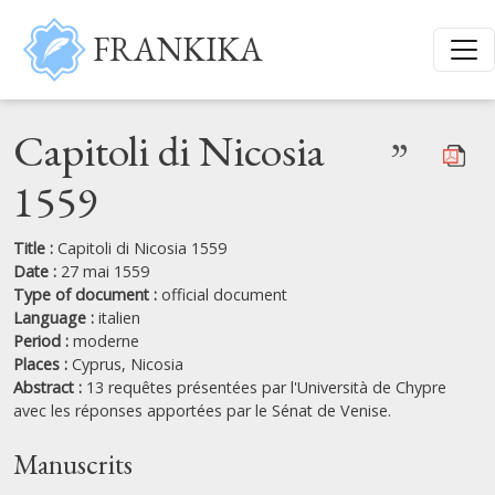
Skip to main content
FRANKIKA
Capitoli di Nicosia
”
1559
Title :
Capitoli di Nicosia 1559
Date :
27 mai 1559
Type of document :
official document
Language :
italien
Period :
moderne
Places :
Cyprus,
Nicosia
Abstract :
13 requêtes présentées par l'Università de Chypre
avec les réponses apportées par le Sénat de Venise.
Manuscrits