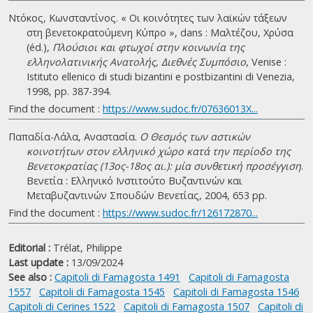
Ντόκος, Κωνσταντίνος. « Οι κοινότητες των λαϊκών τάξεων
στη βενετοκρατούμενη Κύπρο », dans : Μαλτέζου, Χρύσα
(éd.),
Πλούσιοι και φτωχοί στην κοινωνία της
ελληνολατινικής Ανατολής, Διεθνές Συμπόσιο
, Venise :
Istituto ellenico di studi bizantini e postbizantini di Venezia,
1998, pp. 387-394.
Find the document :
https://www.sudoc.fr/07636013X...
Παπαδία-Λάλα, Αναστασία.
Ο Θεσμός των αστικών
κοινοτήτων στον ελληνικό χώρο κατά την περίοδο της
Βενετοκρατίας (13ος-18ος αι.): μία συνθετική προσέγγιση
.
Βενετία : Ελληνικό Ινστιτούτο Βυζαντινών και
Μεταβυζαντινών Σπουδών Βενετίας, 2004, 653 pp.
Find the document :
https://www.sudoc.fr/126172870...
Editorial :
Trélat, Philippe
Last update :
13/09/2024
See also :
Capitoli di Famagosta 1491
Capitoli di Famagosta
1557
Capitoli di Famagosta 1545
Capitoli di Famagosta 1546
Capitoli di Cerines 1522
Capitoli di Famagosta 1507
Capitoli di