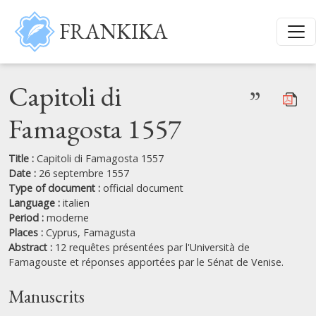
Skip to main content
FRANKIKA
Capitoli di
”
Famagosta 1557
Title :
Capitoli di Famagosta 1557
Date :
26 septembre 1557
Type of document :
official document
Language :
italien
Period :
moderne
Places :
Cyprus,
Famagusta
Abstract :
12 requêtes présentées par l'Università de
Famagouste et réponses apportées par le Sénat de Venise.
Manuscrits