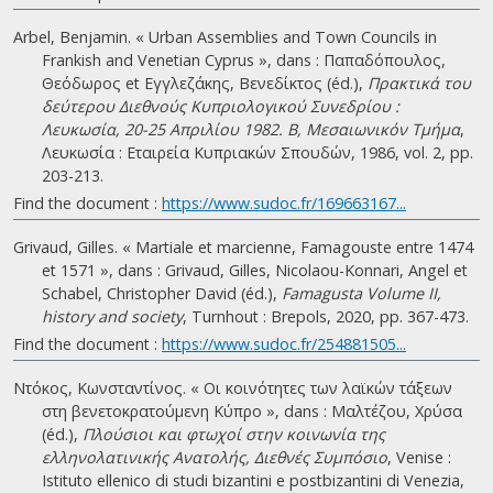
Arbel, Benjamin. « Urban Assemblies and Town Councils in
Frankish and Venetian Cyprus », dans : Παπαδόπουλος,
Θεόδωρος et Εγγλεζάκης, Βενεδίκτος (éd.),
Πρακτικά του
δεύτερου Διεθνούς Κυπριολογικού Συνεδρίου :
Λευκωσία, 20-25 Απριλίου 1982. B, Μεσαιωνικόν Τμήμα
,
Λευκωσία : Εταιρεία Κυπριακών Σπουδών, 1986, vol. 2, pp.
203-213.
Find the document :
https://www.sudoc.fr/169663167...
Grivaud, Gilles. « Martiale et marcienne, Famagouste entre 1474
et 1571 », dans : Grivaud, Gilles, Nicolaou-Konnari, Angel et
Schabel, Christopher David (éd.),
Famagusta Volume II,
history and society
, Turnhout : Brepols, 2020, pp. 367-473.
Find the document :
https://www.sudoc.fr/254881505...
Ντόκος, Κωνσταντίνος. « Οι κοινότητες των λαϊκών τάξεων
στη βενετοκρατούμενη Κύπρο », dans : Μαλτέζου, Χρύσα
(éd.),
Πλούσιοι και φτωχοί στην κοινωνία της
ελληνολατινικής Ανατολής, Διεθνές Συμπόσιο
, Venise :
Istituto ellenico di studi bizantini e postbizantini di Venezia,