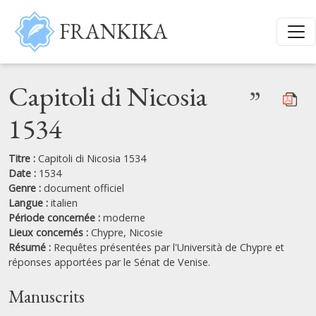
Aller au contenu principal
FRANKIKA
Capitoli di Nicosia
”
1534
Titre :
Capitoli di Nicosia 1534
Date :
1534
Genre :
document officiel
Langue :
italien
Période concernée :
moderne
Lieux concernés :
Chypre,
Nicosie
Résumé :
Requêtes présentées par l'Università de Chypre et
réponses apportées par le Sénat de Venise.
Manuscrits