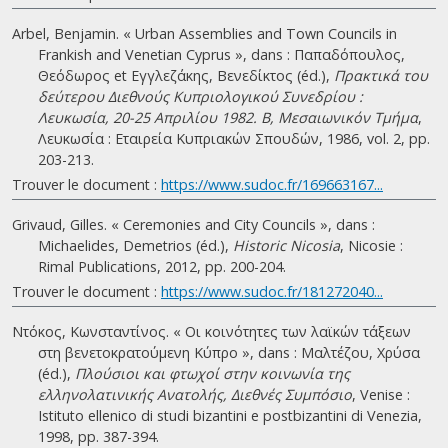
Arbel, Benjamin. « Urban Assemblies and Town Councils in
Frankish and Venetian Cyprus », dans : Παπαδόπουλος,
Θεόδωρος et Εγγλεζάκης, Βενεδίκτος (éd.),
Πρακτικά του
δεύτερου Διεθνούς Κυπριολογικού Συνεδρίου :
Λευκωσία, 20-25 Απριλίου 1982. B, Μεσαιωνικόν Τμήμα
,
Λευκωσία : Εταιρεία Κυπριακών Σπουδών, 1986, vol. 2, pp.
203-213.
Trouver le document :
https://www.sudoc.fr/169663167...
Grivaud, Gilles. « Ceremonies and City Councils », dans :
Michaelides, Demetrios (éd.),
Historic Nicosia
, Nicosie :
Rimal Publications, 2012, pp. 200-204.
Trouver le document :
https://www.sudoc.fr/181272040...
Ντόκος, Κωνσταντίνος. « Οι κοινότητες των λαϊκών τάξεων
στη βενετοκρατούμενη Κύπρο », dans : Μαλτέζου, Χρύσα
(éd.),
Πλούσιοι και φτωχοί στην κοινωνία της
ελληνολατινικής Ανατολής, Διεθνές Συμπόσιο
, Venise :
Istituto ellenico di studi bizantini e postbizantini di Venezia,
1998, pp. 387-394.