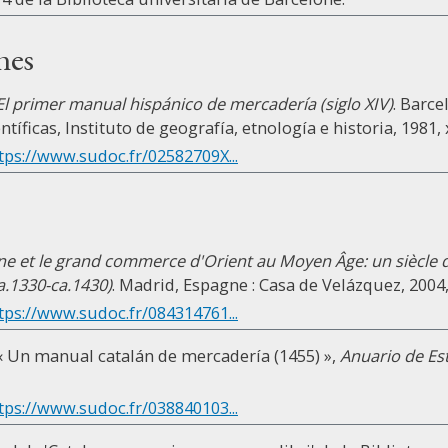
nes
El primer manual hispánico de mercadería (siglo XIV)
. Barce
ntíficas, Instituto de geografía, etnología e historia, 1981, 
tps://www.sudoc.fr/02582709X...
e et le grand commerce d'Orient au Moyen Âge: un siècle de
ca.1330-ca.1430)
. Madrid, Espagne : Casa de Velázquez, 2004, 
tps://www.sudoc.fr/084314761...
« Un manual catalán de mercadería (1455) »,
Anuario de Es
tps://www.sudoc.fr/038840103...