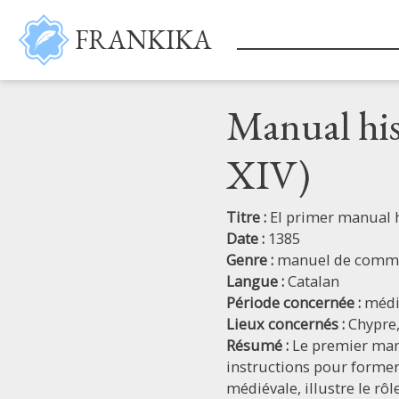
Aller au contenu principal
FRANKIKA
Manual his
XIV)
Titre :
El primer manual h
Date :
1385
Genre :
manuel de comm
Langue :
Catalan
Période concernée :
médi
Lieux concernés :
Chypre
Résumé :
Le premier manu
instructions pour former 
médiévale, illustre le r