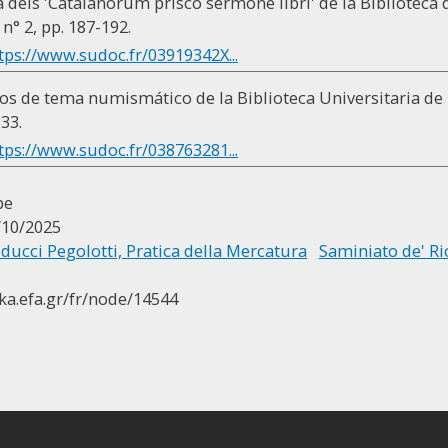
 dels 'Catalanorum prisco sermone libri' de la Biblioteca d
, n° 2, pp. 187-192.
tps://www.sudoc.fr/03919342X...
os de tema numismático de la Biblioteca Universitaria de
333.
tps://www.sudoc.fr/038763281...
pe
/10/2025
ducci Pegolotti, Pratica della Mercatura
Saminiato de' Ri
ika.efa.gr/fr/node/14544