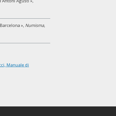
'Antoni Agustí »,
 Barcelona »,
Numisma
,
cci, Manuale di