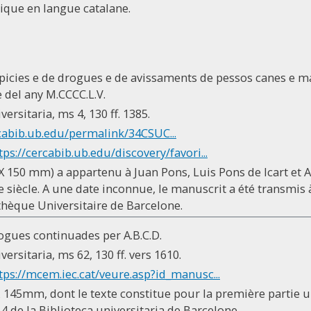
ique en langue catalane.
picies e de drogues e de avissaments de pessos canes e m
e del any M.CCCC.L.V.
ersitaria, ms 4, 130 ff. 1385.
rcabib.ub.edu/permalink/34CSUC...
tps://cercabib.ub.edu/discovery/favori...
X 150 mm) a appartenu à Juan Pons, Luis Pons de Icart et 
VIe siècle. A une date inconnue, le manuscrit a été transmis
iothèque Universitaire de Barcelone.
ogues continuades per A.B.C.D.
ersitaria, ms 62, 130 ff. vers 1610.
tps://mcem.iec.cat/veure.asp?id_manusc...
x 145mm, dont le texte constitue pour la première partie 
4 de la Biblioteca universitaria de Barcelone.