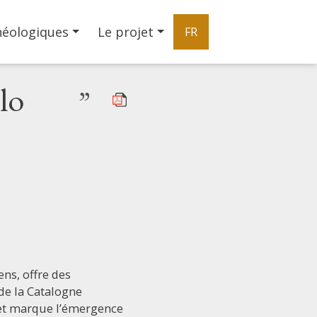
héologiques
Le projet
FR
lo
”
ns, offre des
de la Catalogne
 et marque l’émergence