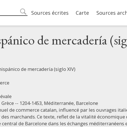
Main navigation
Sources écrites
Carte
Sources arc
search
pánico de mercadería (sig
ispánico de mercadería (siglo XIV)
erce
évale
,
Grèce -- 1204-1453,
Méditerranée,
Barcelone
el de commerce catalan, influencé par les ouvrages italie
des marchands. Ce texte, reflet de la vitalité économique 
ôle central de Barcelone dans les échanges méditerranéens