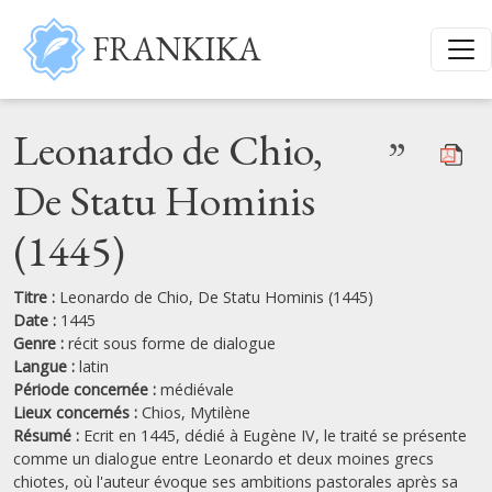
Aller au contenu principal
FRANKIKA
Leonardo de Chio,
”
De Statu Hominis
(1445)
Titre :
Leonardo de Chio, De Statu Hominis (1445)
Date :
1445
Genre :
récit sous forme de dialogue
Langue :
latin
Période concernée :
médiévale
Lieux concernés :
Chios,
Mytilène
Résumé :
Ecrit en 1445, dédié à Eugène IV, le traité se présente
comme un dialogue entre Leonardo et deux moines grecs
chiotes, où l'auteur évoque ses ambitions pastorales après sa