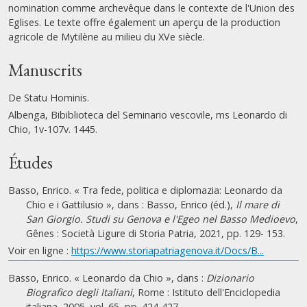
nomination comme archevêque dans le contexte de l'Union des
Eglises. Le texte offre également un aperçu de la production
agricole de Mytilène au milieu du XVe siècle.
Manuscrits
De Statu Hominis.
Albenga, Bibiblioteca del Seminario vescovile, ms Leonardo di
Chio, 1v-107v. 1445.
Études
Basso, Enrico. « Tra fede, politica e diplomazia: Leonardo da
Chio e i Gattilusio », dans : Basso, Enrico (éd.),
Il mare di
San Giorgio. Studi su Genova e l'Egeo nel Basso Medioevo
,
Gênes : Società Ligure di Storia Patria, 2021, pp. 129- 153.
Voir en ligne :
https://www.storiapatriagenova.it/Docs/B...
Basso, Enrico. « Leonardo da Chio », dans :
Dizionario
Biografico degli Italiani
, Rome : Istituto dell'Enciclopedia
italiana, 2005, vol. 65, pp. 424-427.