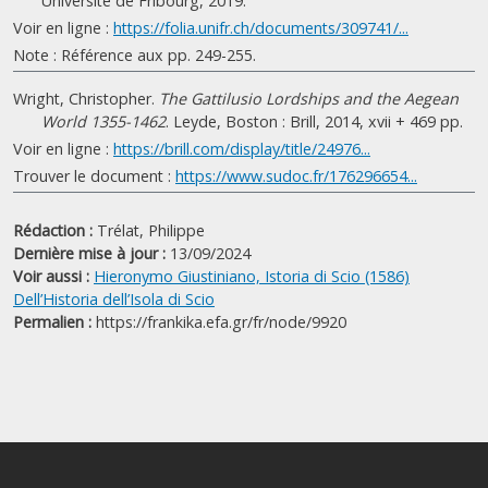
Université de Fribourg, 2019.
Voir en ligne :
https://folia.unifr.ch/documents/309741/...
Note : Référence aux pp. 249-255.
Wright, Christopher.
The Gattilusio Lordships and the Aegean
World 1355-1462
. Leyde, Boston : Brill, 2014, xvii + 469 pp.
Voir en ligne :
https://brill.com/display/title/24976...
Trouver le document :
https://www.sudoc.fr/176296654...
Rédaction :
Trélat, Philippe
Dernière mise à jour :
13/09/2024
Voir aussi :
Hieronymo Giustiniano, Istoria di Scio (1586)
Dell’Historia dell’Isola di Scio
Permalien :
https://frankika.efa.gr/fr/node/9920