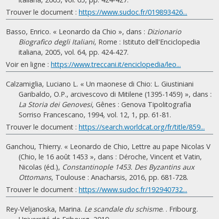
Trouver le document :
https://www.sudoc.fr/019893426...
Basso, Enrico. « Leonardo da Chio », dans :
Dizionario
Biografico degli Italiani
, Rome : Istituto dell'Enciclopedia
italiana, 2005, vol. 64, pp. 424-427.
Voir en ligne :
https://www.treccani.it/enciclopedia/leo...
Calzamiglia, Luciano L. « Un maonese di Chio: L. Giustiniani
Garibaldo, O.P., arcivescovo di Mitilene (1395-1459) », dans :
La Storia dei Genovesi
, Gênes : Genova Tipolitografia
Sorriso Francescano, 1994, vol. 12, 1, pp. 61-81.
Trouver le document :
https://search.worldcat.org/fr/title/859...
Ganchou, Thierry. « Leonardo de Chio, Lettre au pape Nicolas V
(Chio, le 16 août 1453 », dans : Déroche, Vincent et Vatin,
Nicolas (éd.),
Constantinople 1453. Des Byzantins aux
Ottomans
, Toulouse : Anacharsis, 2016, pp. 681-728.
Trouver le document :
https://www.sudoc.fr/192940732...
Rey-Veljanoska, Marina.
Le scandale du schisme
. . Fribourg.