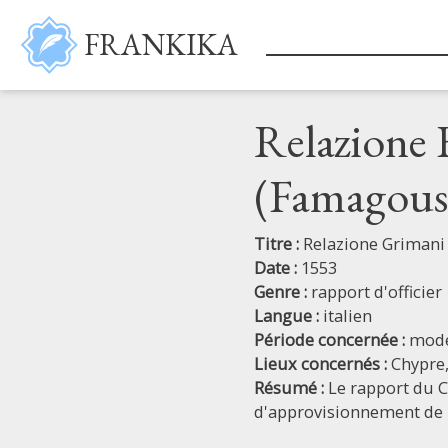
Aller au contenu principal
FRANKIKA
Relazione 
(Famagous
Titre :
Relazione Grimani
Date :
1553
Genre :
rapport d'officier
Langue :
italien
Période concernée :
mod
Lieux concernés :
Chypre
Résumé :
Le rapport du 
d'approvisionnement de la