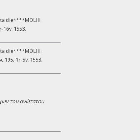
ata die****MDLIII.
r-16v. 1553.
ata die****MDLIII.
sc 195, 1r-5v. 1553.
ύχων του ανώτατου