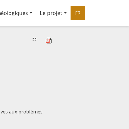
héologiques
Le projet
FR
”
tives aux problèmes