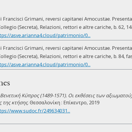
ni Francisci Grimani, reversi capitanei Amocustae. Present
ollegio (Secreta), Relazioni, rettori e altre cariche, b. 62, 14
tps://asve.arianna4.cloud/patrimonio/0...
ni Francisci Grimani, reversi capitanei Amocustae. Present
ollegio (Secreta), Relazioni, rettori e altre cariche, b. 84, fa
tps://asve.arianna4.cloud/patrimonio/0...
nes
Βενετική Κύπρος (1489-1571). Οι εκθέσεις των αξιωματο
ς της κτήσης
. Θεσσαλονίκη : Επίκεντρο, 2019
tps://www.sudoc.fr/249634031...