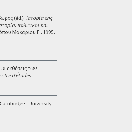
ώρος (éd.),
Iστορία της
τορία, πολιτικοί και
όπου Μακαρίου Γ', 1995,
. Οι εκθέσεις των
entre d’Études
 Cambridge : University