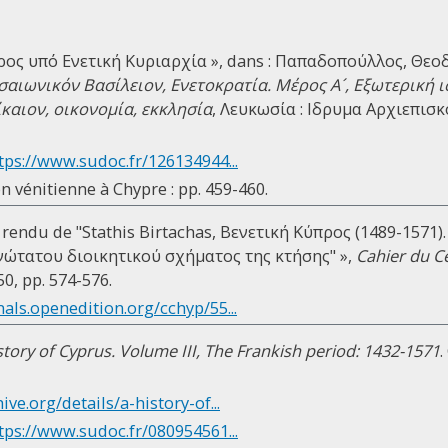
προς υπό Ενετική Κυριαρχία », dans : Παπαδοπούλλος, Θεοδ
σαιωνικόν Βασίλειον, Ενετοκρατία. Μέρος Α´, Εξωτερική ισ
ίκαιον, οικονομία, εκκλησία
, Λευκωσία : Ιδρυμα Αρχιεπισκ
tps://www.sudoc.fr/126134944...
n vénitienne à Chypre : pp. 459-460.
 rendu de "Stathis Birtachas, Βενετική Κύπρος (1489-1571)
ώτατου διοικητικού σχήματος της κτήσης" »,
Cahier du C
 50, pp. 574-576.
nals.openedition.org/cchyp/55...
story of Cyprus. Volume III, The Frankish period: 1432-1571
.
hive.org/details/a-history-of...
tps://www.sudoc.fr/080954561...