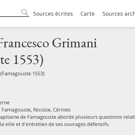
Main navigation
Sources écrites
Carte
Sources arc
search
Francesco Grimani
te 1553)
 (Famagouste 1553)
erne
,
Famagouste,
Nicosie,
Cérines
Capitaine de Famagouste aborde plusieurs questions rela
 ville et d'entretien de ses ouvrages défensifs.