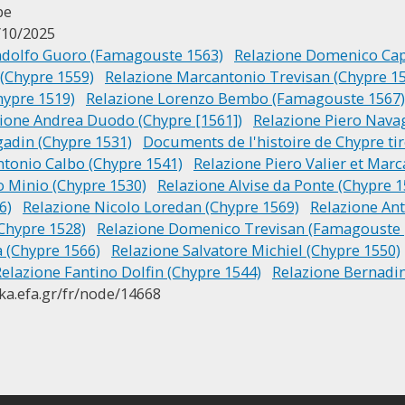
pe
/10/2025
ndolfo Guoro (Famagouste 1563)
Relazione Domenico Cap
 (Chypre 1559)
Relazione Marcantonio Trevisan (Chypre 1
hypre 1519)
Relazione Lorenzo Bembo (Famagouste 1567)
ione Andrea Duodo (Chypre [1561])
Relazione Piero Nava
gadin (Chypre 1531)
Documents de l'histoire de Chypre tir
ntonio Calbo (Chypre 1541)
Relazione Piero Valier et Mar
o Minio (Chypre 1530)
Relazione Alvise da Ponte (Chypre 1
6)
Relazione Nicolo Loredan (Chypre 1569)
Relazione Ant
(Chypre 1528)
Relazione Domenico Trevisan (Famagouste 
a (Chypre 1566)
Relazione Salvatore Michiel (Chypre 1550)
elazione Fantino Dolfin (Chypre 1544)
Relazione Bernadin
ika.efa.gr/fr/node/14668