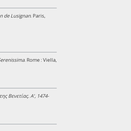
on de Lusignan
. Paris,
 Serenissima
. Rome : Viella,
ς Βενετίας. Α', 1474-