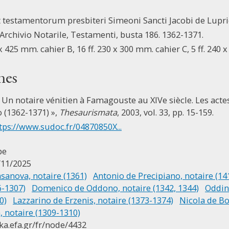
testamentorum presbiteri Simeoni Sancti Jacobi de Luprio
, Archivio Notarile, Testamenti, busta 186. 1362-1371.
0 x 425 mm. cahier B, 16 ff. 230 x 300 mm. cahier C, 5 ff. 240
nes
 Un notaire vénitien à Famagouste au XIVe siècle. Les act
 (1362-1371) »,
Thesaurismata
, 2003, vol. 33, pp. 15-159.
tps://www.sudoc.fr/04870850X...
pe
/11/2025
asanova, notaire (1361)
Antonio de Precipiano, notaire (14
6-1307)
Domenico de Oddono, notaire (1342, 1344)
Oddin
0)
Lazzarino de Erzenis, notaire (1373-1374)
Nicola de Bo
, notaire (1309-1310)
ika.efa.gr/fr/node/4432