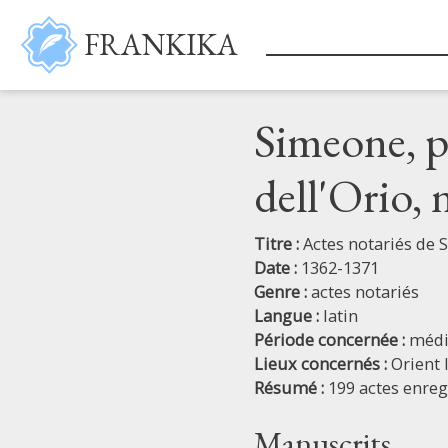
Aller au contenu principal
FRANKIKA
Simeone, p
dell'Orio,
Titre :
Actes notariés de 
Date :
1362-1371
Genre :
actes notariés
Langue :
latin
Période concernée :
médi
Lieux concernés :
Orient 
Résumé :
199 actes enreg
Manuscrits