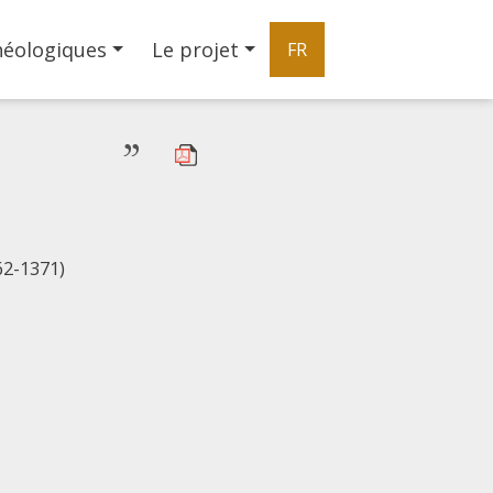
héologiques
Le projet
FR
”
62-1371)