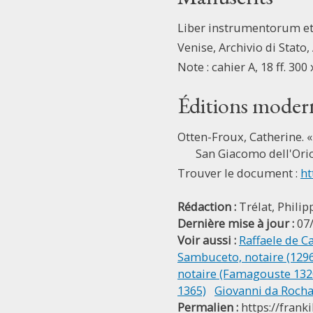
Liber instrumentorum et 
Venise, Archivio di Stato
Note : cahier A, 18 ff. 30
Éditions moder
Otten-Froux, Catherine. «
San Giacomo dell'Orio
Trouver le document :
ht
Rédaction :
Trélat, Philip
Dernière mise à jour :
07
Voir aussi :
Raffaele de C
Sambuceto, notaire (129
notaire (Famagouste 132
1365)
Giovanni da Rocha
Permalien :
https://frank