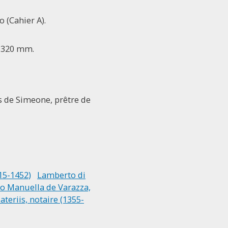
 (Cahier A).
 x 320 mm.
es de Simeone, prêtre de
15-1452)
Lamberto di
o Manuella de Varazza,
ateriis, notaire (1355-