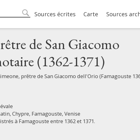
Main navigation
Sources écrites
Carte
Sources arc
search
rêtre de San Giacomo
 notaire (1362-1371)
Simeone, prêtre de San Giacomo dell'Orio (Famagouste 13
évale
latin,
Chypre,
Famagouste,
Venise
istrés à Famagouste entre 1362 et 1371.