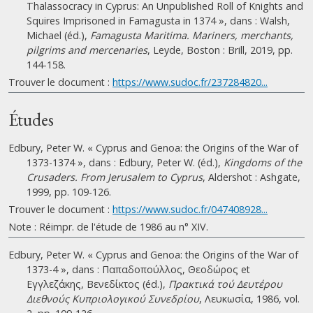
Thalassocracy in Cyprus: An Unpublished Roll of Knights and
Squires Imprisoned in Famagusta in 1374 », dans : Walsh,
Michael (éd.),
Famagusta Maritima. Mariners, merchants,
pilgrims and mercenaries
, Leyde, Boston : Brill, 2019, pp.
144-158.
Trouver le document :
https://www.sudoc.fr/237284820...
Études
Edbury, Peter W. « Cyprus and Genoa: the Origins of the War of
1373-1374 », dans : Edbury, Peter W. (éd.),
Kingdoms of the
Crusaders. From Jerusalem to Cyprus
, Aldershot : Ashgate,
1999, pp. 109-126.
Trouver le document :
https://www.sudoc.fr/047408928...
Note : Réimpr. de l'étude de 1986 au n° XIV.
Edbury, Peter W. « Cyprus and Genoa: the Origins of the War of
1373-4 », dans : Παπαδοπούλλος, Θεοδώρος et
Εγγλεζάκης, Βενεδίκτος (éd.),
Πρακτικά τού Δευτέρου
Διεθνούς Κυπριολογικού Συνεδρίου
, Λευκωσία, 1986, vol.