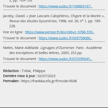
2, pp. 109-126.
Trouver le document :
https://www.sudoc.fr/169663167...
Jacoby, David. « Jean Lascaris Calophéros, Chypre et la Morée »,
Revue des études byzantines
, 1968, vol. 26, n° 1, pp. 189-
228.
Voir en ligne :
https://www.persee.fr/doc/rebyz_0766-559...
Trouver le document :
https://www.sudoc.fr/039758060...
Nielen, Marie-Adélaïde.
Lignages d'Outremer
. Paris : Académie
des inscriptions et belles-lettres, 2003, 252 pp.
Trouver le document :
https://www.sudoc.fr/073395641...
Rédaction :
Trélat, Philippe
Dernière mise à jour :
02/07/2023
Permalien :
https://frankika.efa.gr/fr/node/4508