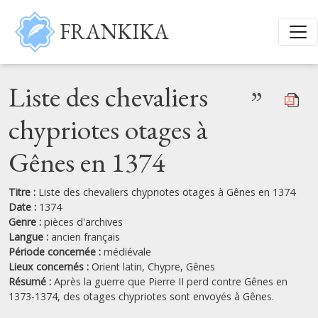
Aller au contenu principal
FRANKIKA
Liste des chevaliers
”
chypriotes otages à
Gênes en 1374
Titre :
Liste des chevaliers chypriotes otages à Gênes en 1374
Date :
1374
Genre :
pièces d'archives
Langue :
ancien français
Période concernée :
médiévale
Lieux concernés :
Orient latin,
Chypre,
Gênes
Résumé :
Après la guerre que Pierre II perd contre Gênes en
1373-1374, des otages chypriotes sont envoyés à Gênes.