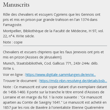
Manuscrits
Rôle des chevaliers et escuyers Cypriens que les Gennois ont
pris et mis en prison par grande trahison en l'an 1374 dans
Famagoste.
Montpellier, Bibliothèque de la Faculté de Médecine, H 97, vol.
22, n°4. XVIIe siècle.
Note : copie
Chevaliers et escuers chipriens que les faus Jenevois ont pris et
mis en prizon [Assises de Jérusalem].
Munich, Staatsbibliothek, Cod. Gallicus 771, 243r-244v. déb.
XVIIe s.
Voir en ligne :
https://www.digitale-sammlungen.de/en/vi...
Trouver le document :
https://mdz-nbn-resolving.de/details:bsb...
Note : Ce manuscrit est une copie datant d'un exemplaire datant
de 1458-1460. Il porte sur la tranche le titre erroné d'Assises de
Lorraine et en marge du fol. 1 la note suivante : "Ce manuscrit
apartien au Comte de Savigny 1641." Le manuscrit est acheté en
1857 par les rois de Bavière à l'orientaliste Etienne Quatremère